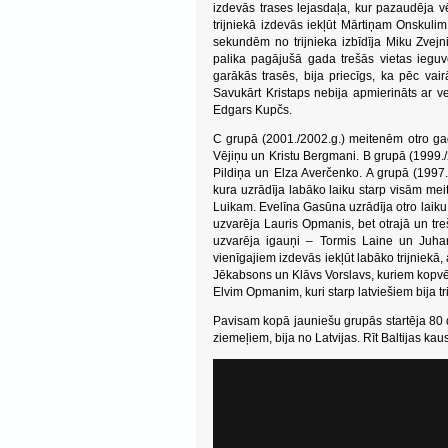
izdevās trases lejasdaļa, kur pazaudēja v
trijniekā izdevās iekļūt Mārtiņam Onskulim, 
sekundēm no trijnieka izbīdīja Miku Zvejn
palika pagājušā gada trešās vietas ieguv
garākās trasēs, bija priecīgs, ka pēc vai
Savukārt Kristaps nebija apmierināts ar v
Edgars Kupčs.
C grupā (2001./2002.g.) meitenēm otro gadu
Vējiņu un Kristu Bergmani. B grupā (1999./2
Pildiņa un Elza Averčenko. A grupā (1997
kura uzrādīja labāko laiku starp visām m
Luikam. Evelīna Gasūna uzrādīja otro laiku,
uzvarēja Lauris Opmanis, bet otrajā un tre
uzvarēja igauņi – Tormis Laine un Juha
vienīgajiem izdevās iekļūt labāko trijniekā, 
Jēkabsons un Klāvs Vorslavs, kuriem kopvēr
Elvim Opmanim, kuri starp latviešiem bija tri
Pavisam kopā jauniešu grupās startēja 80 d
ziemeļiem, bija no Latvijas. Rīt Baltijas ka