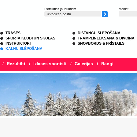
Pieteikties jaunumiem
Meklēt
TRASES
DISTANČU SLĒPOŠANA
SPORTA KLUBI UN SKOLAS
TRAMPLĪNLĒKŠANA & DIVCĪŅA
INSTRUKTORI
SNOVBORDS & FRĪSTAILS
KALNU SLĒPOŠANA
/
Rezultāti
/
Izlases sportisti
/
Galerijas
/
Rangi