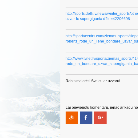
http://sports.delfi.lv/news/winter_sports/ot
uzvar-lc-supergiganta.d?id=42206698
http://sportacentrs.com/ziemas_sports/sl
roberts_rode_un_liene_bondare_uzvar_su
http://www.tvnet.lv/sports/ziemas_sports/4
rode_un_bondare_uzvar_supergiganta_bal
Robis malacis! Sveicu ar uzvaru!
Lai pievienotu komentāru, ienāc ar kādu no 