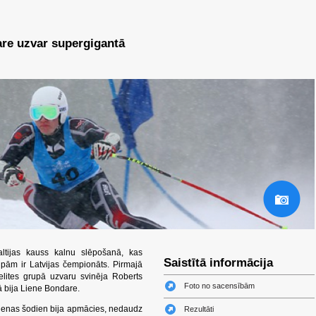
re uzvar supergigantā
tijas kauss kalnu slēpošanā, kas
Saistītā informācija
rupām ir Latvijas čempionāts. Pirmajā
elites grupā uzvaru svinēja Roberts
Foto no sacensībām
 bija Liene Bondare.
dienas šodien bija apmācies, nedaudz
Rezultāti