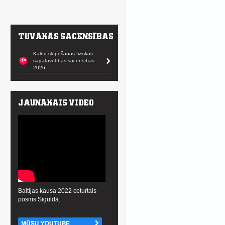
Kalnu slēpošanas fiziskās
sagatavotības sacensības
2026
Baltijas kausa 2022 ceturtais
posms Siguldā.