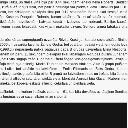
ērtīgo laiku, un finišā viņš bija par 0,44 sekundēm lēnāks nekā Roberts. Beidzot
kurš allaž ir bijis tuvu, bet palicis ceturtajā vai piektajā vietā. Onskulis par 0,10
ieku, bet Kristapam piekāpās tikai par 0,12 sekundēm. Šoreiz tikai sestajā vietā
ējs Kaspars Daugulis. Roberts, kuram labāk patīk un arī labāk sanāk nobraukt
rākkārtējām neveiksmēm Latvijas kausā ir izdevies labi nobraukt Baltijas kausā.
eikumu trases lejasdaļā, kas viņam maksāja uzvaru. Senioru grupā labākais bija
 pēc kārtas supergigantā uzvarēja Rēzija Krastiņa, kas aiz sevis atstāja Sintiju
000.g.) uzvarēja favorīte Žanete Gedra, bet otrajā un trešajā vietā ierindojās Ieva
./1998.g.) nepārspēta palika pagājušā gada B grupas uzvarētāja Elīna Nežborte,
eitenēm un par 0,11 sekundēm piekāpās tikai labākajam A grupas puisim Juhanam
 bet Evita Bugaja trešo. C grupā puišiem šogad viss godalgotais trijnieks Latvijai –
šajā vietā bija attiecīgi Marks Truhins un Markuss Vinklers. A un B grupā puišiem
ns Luiks, bet labākie no latviešiem – Emīls Eihmanis un Žaks Gedra, kuriem
attiecīgi savās grupās bija otrie. B grupā no latviešiem otrais un trešais bija Jorens
tējumā attiecīgi ceturtā un piektā vieta. Identiski A grupā bija Klāvam Rubenim un
jniekā, bet kopējā ieskaitē attiecīgi ceturtajā un piektajā vietā.
alībnieki, no kuriem lielākais vairums – 61, kas bija devušies uz tālajiem Somijas
uss turpināsies ar sacensībām milzu slalomā.