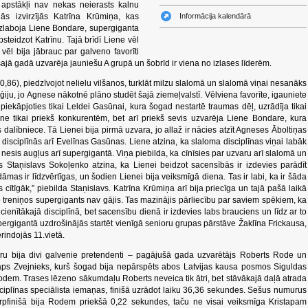
a apstākļi nav nekas neierasts kalnu
ās izvirzījās Katrīna Krūmiņa, kas
Informācija kalendārā
u uzlaboja Liene Bondare, supergiganta
teidzot Katrīnu. Tajā brīdī Liene vēl
 vēl bija jābrauc par galveno favorīti
šajā gadā uzvarēja jauniešu A grupā un šobrīd ir viena no izlases līderēm.
0,86), piedzīvojot nelielu vilšanos, turklāt milzu slalomā un slalomā viņai nesanāks
ģiju, jo Agnese nākotnē plāno studēt šajā ziemeļvalstī. Vēlviena favorīte, igauniete
piekāpjoties tikai Leldei Gasūnai, kura šogad nestartē traumas dēļ, uzrādīja tikai
 ne tikai priekš konkurentēm, bet arī priekš sevis uzvarēja Liene Bondare, kura
dalībniece. Tā Lienei bija pirmā uzvara, jo allaž ir nācies atzīt Agneses Āboltiņas
sciplīnās arī Evelīnas Gasūnas. Liene atzina, ka slaloma disciplīnas viņai labāk
 nesis augļus arī supergigantā. Viņa piebilda, ka cīnīsies par uzvaru arī slalomā un
is Staņislavs Sokoļenko atzina, ka Lienei beidzot sacensībās ir izdevies parādīt
āmas ir līdzvērtīgas, un šodien Lienei bija veiksmīgā diena. Tas ir labi, ka ir šāda
 cītīgāk,” piebilda Staņislavs. Katrīna Krūmiņa arī bija priecīga un tajā pašā laikā
 jo treniņos supergigants nav gājis. Tas mazinājis pārliecību par saviem spēkiem, ka
ecienītākajā disciplīnā, bet sacensību dienā ir izdevies labs brauciens un līdz ar to
rgigantā uzdrošinājās startēt vienīgā senioru grupas pārstāve Žaklīna Frickausa,
rindojās 11.vietā.
ru bija divi galvenie pretendenti – pagājušā gada uzvarētājs Roberts Rode un
taps Zvejnieks, kurš šogad bija nepārspēts abos Latvijas kausa posmos Siguldas
Rodem. Trases lēzeno sākumdaļu Roberts neveica tik ātri, bet stāvākajā daļā atrada
sciplīnas speciālista iemaņas, finišā uzrādot laiku 36,36 sekundes. Sešus numurus
tarpfinišā bija Rodem priekšā 0,22 sekundes, taču ne visai veiksmīga Kristapam