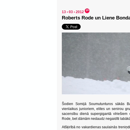
13 • 03 • 2012
Roberts Rode un Liene Bonda
Šodien Somijā Soumutunturos sākās Bal
vienlaikus junioriem, elites un senirou g
sacensību dienā supergigantā vīriešiem 
Rode, bet dāmām nedaudz negaidīti labākā
Atšķirībā no vakardienas saulainās treniņ