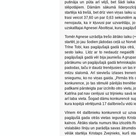
putināja un pūta arī vējš, bet šādi laik
slēpotājiem. Dāmām sākumā līderpozīcij
startēja kā trešā, bet drīz vien viņas laik
trasi veicot 37,60 un par 0,63 sekundēm aps
nenojauta, ka ir kļuvusi par uzvarētāju, jo
uzskatītajai Agnesei Āboltiņai, kura pagāju
Tomēr Agnese uzrādīja trešo ātrāko laiku (+
startēt, jo jau šodien jādodas ceļā uz Norvē
Trīne Tobi, kas pagājušajā gadā bija otrā, 
sesto laiku. Līdz ar to nedaudz negaidīti
pagājušajā gadā vēl bija jauniešu A grupas 
pārākumu un pagājušajā gadā tehniskajās di
padodas, taču ir daudz trenējusies un tas ir
milzu slalomā. Arī sieviešu izlases trener
sniegumu, ko no viņas gaida. „Pirmās trīs d
konkurence, jo tas stimulē pārējās trenēties
patīkami pārsteigta par izcīnīto otro vietu,
Katrīna pat nav cerējusi uz trijnieku savā i
arī laba vieta. Šogad dāmu konkurencē supe
kura kopējā vērtējumā 17 dalībnieču vidū ie
Vīriem 44 dalībnieku konkurencē uz uzva
pagājušā gada otrās vietas ieguvējs Kris
kalnos. Ātrāks starta numurs tika izlozēts 
vislabāko līniju un parādīja savas ātrumdi
vēlāk startēja Kristaps Zvejnieks, kurš s