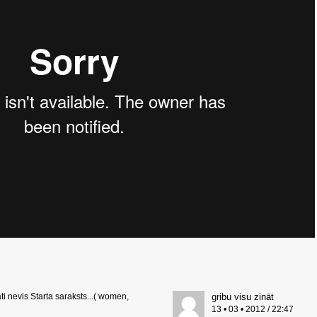
āti nevis Starta saraksts...( women,
gribu visu zināt
13 • 03 • 2012 / 22:47