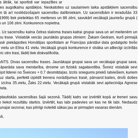
trāk, lai sportisti var iepazīties ar
es augstkalnu apstākļos. Neskatoties uz saulainiem laika apstākļiem sacensību
ajam tā arī noslēdzošajam sacensību dalībniekam. Uz sacensībām ir ieradušās 33
99) tiek pieteiktas 65 meitenes un 86 zēni, savukārt vecākajā jauniešu grupā (
s un 106 zēni. Konkurence nopietna.
Uz sacensību kalna četras slaloma trases katrai grupai sava un arī meitenēm un
u trase. Vislabāk veicās jaunākās grupas zēniem: Žakam Gedram, kurš pirmajā
rasē piekāpjoties Horvātijas sportistam ar Francijas pārstāvi dala godalgoto trešo
ietu un Elīna 41 vietu. Vecākajā grupā konkurence ir sīvāka un attiecīgi izcīnītās
 otro trasi, tādēļ tiek diskvalificēta.
TS. Divas sacensību trases. Jaunākajai grupai sava un vecākajai grupai sava.
jāparāda sava meistarība, drosme un fiziskā sagatavotība. Šoreiz vislabāk sevi
ējot līderei no Šveices + 0.7 desmitdaļas. Izcils sniegums priekš latviešiem, kuriem
z starta, perfekti izpildīt trenera norādījumus trasē, pārvarot bailes, droši doties
izcīna 35.vietu, Žaks 22.vietu. Vecākajā grupā vislabāk sevi apliecināja Agnese
vieta.
ptautiskās sacensības šajā sezonā. Tādēļ katrs var izvērtēt kopā ar treneri savu
iekot rezultātu startos. Izvērtēt, kas labi padevies un kas ne tik labi. Nedaudz
aunajai sezonai, kas pilnīgi noteikti sākas jau ar pirmajām vasaras dienām.
nā,