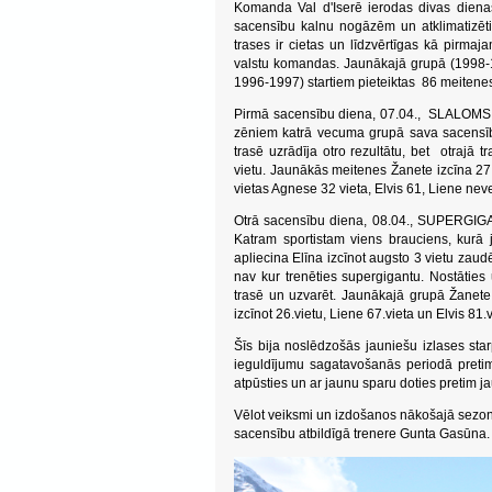
Komanda Val d'Iserē ierodas divas dienas ā
sacensību kalnu nogāzēm un atklimatizēti
trases ir cietas un līdzvērtīgas kā pirm
valstu komandas. Jaunākajā grupā (1998-19
1996-1997) startiem pieteiktas 86 meitene
Pirmā sacensību diena, 07.04., SLALOMS. 
zēniem katrā vecuma grupā sava sacensīb
trasē uzrādīja otro rezultātu, bet otrajā t
vietu. Jaunākās meitenes Žanete izcīna 27 v
vietas Agnese 32 vieta, Elvis 61, Liene neveic
Otrā sacensību diena, 08.04., SUPERGIGAN
Katram sportistam viens brauciens, kurā 
apliecina Elīna izcīnot augsto 3 vietu zaud
nav kur trenēties supergigantu. Nostāties u
trasē un uzvarēt. Jaunākajā grupā Žanete 
izcīnot 26.vietu, Liene 67.vieta un Elvis 81.
Šīs bija noslēdzošās jauniešu izlases star
ieguldījumu sagatavošanās periodā pretim l
atpūsties un ar jaunu sparu doties pretim j
Vēlot veiksmi un izdošanos nākošajā sezo
sacensību atbildīgā trenere Gunta Gasūna.