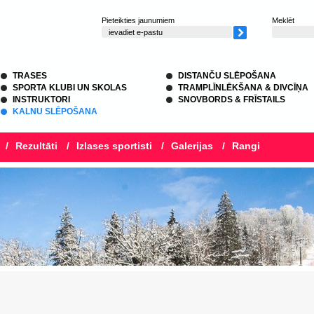
Pieteikties jaunumiem
Meklēt
TRASES
DISTANČU SLĒPOŠANA
SPORTA KLUBI UN SKOLAS
TRAMPLĪNLĒKŠANA & DIVCĪŅA
INSTRUKTORI
SNOVBORDS & FRĪSTAILS
KALNU SLĒPOŠANA
/
Rezultāti
/
Izlases sportisti
/
Galerijas
/
Rangi