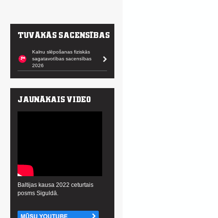
Kalnu slēpošanas fiziskās
sagatavotības sacensības
2026
Baltijas kausa 2022 ceturtais
posms Siguldā.