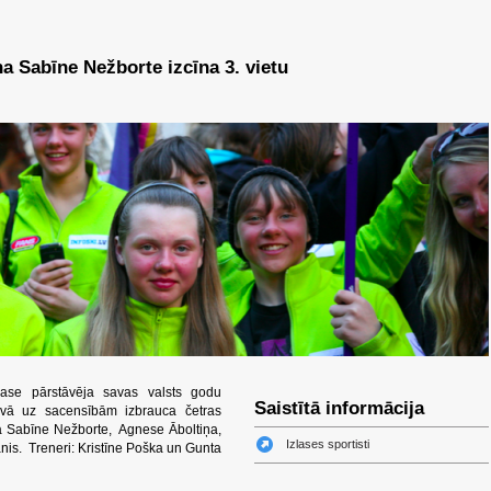
na Sabīne Nežborte izcīna 3. vietu
lase pārstāvēja savas valsts godu
Saistītā informācija
vā uz sacensībām izbrauca četras
na Sabīne Nežborte, Agnese Āboltiņa,
Izlases sportisti
is. Treneri: Kristīne Poška un Gunta