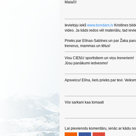
Malači!
Ievietoju iekš
www.bondars.lv
Kristīnes bil
video. Ja kāds iedos vēl materiālu, tad ievi
Prieks par Elīnas-Sabīnes un par Žaka pan
trenerus, mammas un tētus!
Visu CIEŅU sportistiem un viņu treneriem!
Jūsu panākumi iedvesmo!
Apsveicu! Elīna, liels prieks par tevi. Veiksm
Visi sarkani kaa tomaati
Lai pievienotu komentāru, ienāc ar kādu no 