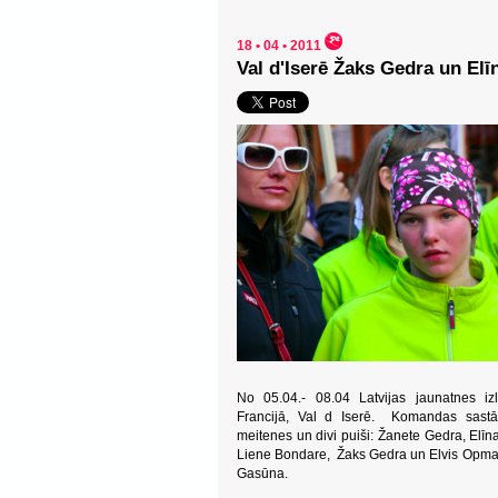
18 • 04 • 2011
Val d'Iserē Žaks Gedra un Elī
No 05.04.- 08.04 Latvijas jaunatnes iz
Francijā, Val d Iserē. Komandas sastā
meitenes un divi puiši: Žanete Gedra, Elī
Liene Bondare, Žaks Gedra un Elvis Opman
Gasūna.