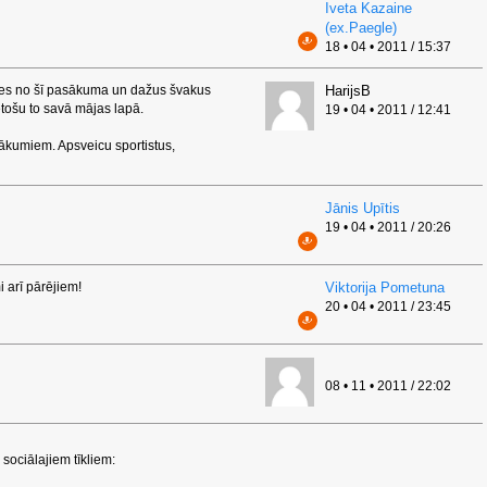
Iveta Kazaine
(ex.Paegle)
18 • 04 • 2011 / 15:37
des no šī pasākuma un dažus švakus
HarijsB
etošu to savā mājas lapā.
19 • 04 • 2011 / 12:41
ākumiem. Apsveicu sportistus,
Jānis Upītis
19 • 04 • 2011 / 20:26
i arī pārējiem!
Viktorija Pometuna
20 • 04 • 2011 / 23:45
08 • 11 • 2011 / 22:02
sociālajiem tīkliem: