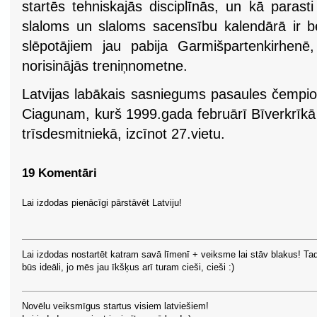
startēs tehniskajās disciplīnās, un kā parast
slaloms un slaloms sacensību kalendārā ir be
slēpotājiem jau pabija Garmišpartenkirhenē
norisinājās treniņnometne.
Latvijas labākais sasniegums pasaules čempio
Ciagunam, kurš 1999.gada februārī Bīverkrīkā
trīsdesmitniekā, izcīnot 27.vietu.
19 Komentāri
Lai izdodas pienācīgi pārstāvēt Latviju!
Lai izdodas nostartēt katram savā līmenī + veiksme lai stāv blakus! Ta
būs ideāli, jo mēs jau īkšķus arī turam cieši, cieši :)
Novēlu veiksmīgus startus visiem latviešiem!