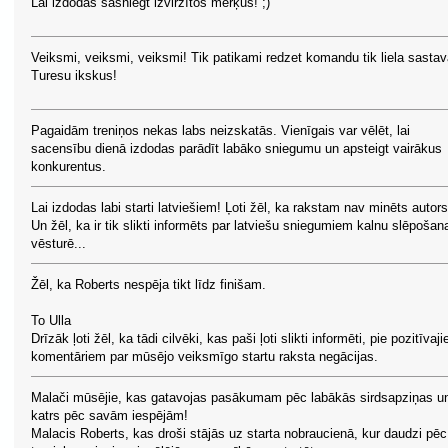
Lai izdodas sasniegt izvirzītos mērķus! ;)
Veiksmi, veiksmi, veiksmi! Tik patikami redzet komandu tik liela sastav
Turesu ikskus!
Pagaidām treniņos nekas labs neizskatās. Vienīgais var vēlēt, lai
sacensību dienā izdodas parādīt labāko sniegumu un apsteigt vairākus
konkurentus.
Lai izdodas labi starti latviešiem! Ļoti žēl, ka rakstam nav minēts autors
Un žēl, ka ir tik slikti informēts par latviešu sniegumiem kalnu slēpošan
vēsturē...
Žēl, ka Roberts nespēja tikt līdz finišam.
To Ulla
Drīzāk ļoti žēl, ka tādi cilvēki, kas paši ļoti slikti informēti, pie pozitīvaj
komentāriem par mūsējo veiksmīgo startu raksta negācijas.
Malači mūsējie, kas gatavojas pasākumam pēc labākās sirdsapziņas u
katrs pēc savām iespējām!
Malacis Roberts, kas droši stājās uz starta nobraucienā, kur daudzi pēc