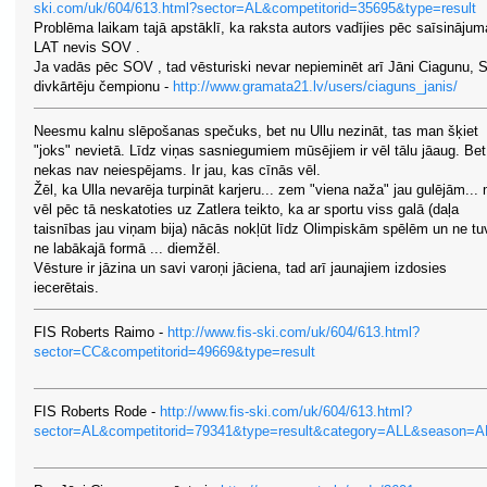
ski.com/uk/604/613.html?sector=AL&competitorid=35695&type=result
Problēma laikam tajā apstāklī, ka raksta autors vadījies pēc saīsinājum
LAT nevis SOV .
Ja vadās pēc SOV , tad vēsturiski nevar nepieminēt arī Jāni Ciagunu,
divkārtēju čempionu -
http://www.gramata21.lv/users/ciaguns_janis/
Neesmu kalnu slēpošanas spečuks, bet nu Ullu nezināt, tas man šķiet
"joks" nevietā. Līdz viņas sasniegumiem mūsējiem ir vēl tālu jāaug. Bet
nekas nav neiespējams. Ir jau, kas cīnās vēl.
Žēl, ka Ulla nevarēja turpināt karjeru... zem "viena naža" jau gulējām...
vēl pēc tā neskatoties uz Zatlera teikto, ka ar sportu viss galā (daļa
taisnības jau viņam bija) nācās nokļūt līdz Olimpiskām spēlēm un ne tu
ne labākajā formā ... diemžēl.
Vēsture ir jāzina un savi varoņi jāciena, tad arī jaunajiem izdosies
iecerētais.
FIS Roberts Raimo -
http://www.fis-ski.com/uk/604/613.html?
sector=CC&competitorid=49669&type=result
FIS Roberts Rode -
http://www.fis-ski.com/uk/604/613.html?
sector=AL&competitorid=79341&type=result&category=ALL&season=AL