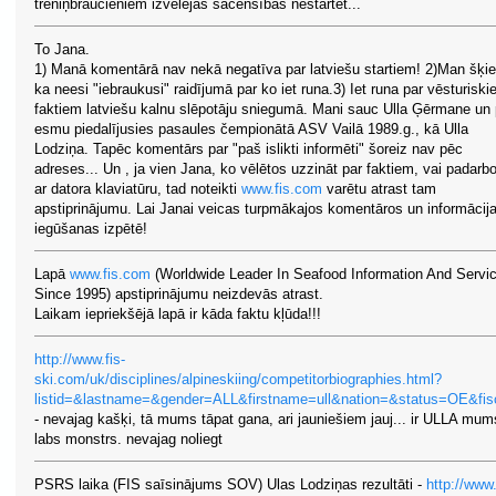
treniņbraucieniem izvēlējās sacensībās nestartēt...
To Jana.
1) Manā komentārā nav nekā negatīva par latviešu startiem! 2)Man šķie
ka neesi "iebraukusi" raidījumā par ko iet runa.3) Iet runa par vēsturisk
faktiem latviešu kalnu slēpotāju sniegumā. Mani sauc Ulla Ģērmane un 
esmu piedalījusies pasaules čempionātā ASV Vailā 1989.g., kā Ulla
Lodziņa. Tapēc komentārs par "paš islikti informēti" šoreiz nav pēc
adreses... Un , ja vien Jana, ko vēlētos uzzināt par faktiem, vai padarb
ar datora klaviatūru, tad noteikti
www.fis.com
varētu atrast tam
apstiprinājumu. Lai Janai veicas turpmākajos komentāros un informācij
iegūšanas izpētē!
Lapā
www.fis.com
(Worldwide Leader In Seafood Information And Servi
Since 1995) apstiprinājumu neizdevās atrast.
Laikam iepriekšējā lapā ir kāda faktu kļūda!!!
http://www.fis-
ski.com/uk/disciplines/alpineskiing/competitorbiographies.html?
listid=&lastname=&gender=ALL&firstname=ull&nation=&status=OE&fi
- nevajag kašķi, tā mums tāpat gana, ari jauniešiem jauj... ir ULLA mum
labs monstrs. nevajag noliegt
PSRS laika (FIS saīsinājums SOV) Ulas Lodziņas rezultāti -
http://www.