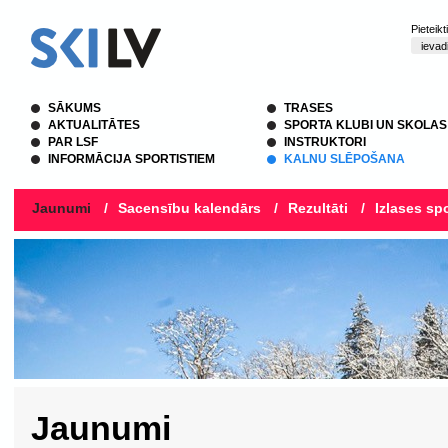
Pieteik
SĀKUMS
TRASES
AKTUALITĀTES
SPORTA KLUBI UN SKOLAS
PAR LSF
INSTRUKTORI
INFORMĀCIJA SPORTISTIEM
KALNU SLĒPOŠANA
Jaunumi
/
Sacensību kalendārs
/
Rezultāti
/
Izlases spo
Jaunumi