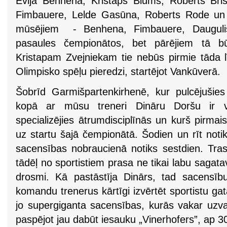
Evija Benhena, Kristaps Blūms, Roberts Bri
Fimbauere, Lelde Gasūna, Roberts Rode un 
mūsējiem - Benhena, Fimbauere, Daugulis
pasaules čempionātos, bet pārējiem tā b
Kristapam Zvejniekam tie nebūs pirmie tāda l
Olimpisko spēļu pieredzi, startējot Vankūverā
Šobrīd Garmišpartenkirhenē, kur pulcējušies 
kopā ar mūsu treneri Dināru Doršu ir v
specializējies ātrumdisciplīnās un kurš pirmais
uz startu šajā čempionātā. Šodien un rīt notiks
sacensības nobraucienā notiks sestdien. Trase
tādēļ no sportistiem prasa ne tikai labu sagatav
drosmi. Kā pastāstīja Dinārs, tad sacensību 
komandu trenerus kārtīgi izvērtēt sportistu gat
jo supergiganta sacensības, kurās vakar uzvarē
paspējot jau dabūt iesauku „Vinerhofers”, ap 30