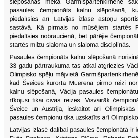
slēpošanas mekā Garmišpartenkirhenē sāk
pasaules čempionāts kalnu slēpošanā, ku
piedalīsies arī Latvijas izlase astoņu sporti
sastāvā. Kā pirmais no mūsējiem startēs R
piedalīsies nobraucienā, bet pārējie čempionā
startēs milzu slaloma un slaloma disciplīnās.
Pasaules čempionāts kalnu slēpošanā norisin
33 gadu pārtraukuma tas atkal atgriezies Vāc
Olimpisko spēļu mājvietā Garmišpartenkirhenē
kad Šveices kūrortā Muerenā pirmo reizi nor
kalnu slēpošanā, Vācija pasaules čempionātu
rīkojusi tikai divas reizes. Visvairāk čempio
Šveice un Austrija, ieskaitot arī Olimpiskā
pasaules čempionu tika uzskatīts arī Olimpisko
Latvijas izlasē dalībai pasaules čempionātā ir i