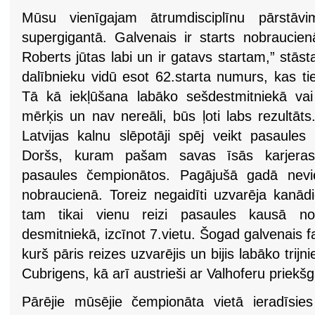
Mūsu vienīgajam ātrumdisciplīnu pārstāvim
supergigantā. Galvenais ir starts nobraucienā.
Roberts jūtas labi un ir gatavs startam,” st
dalībnieku vidū esot 62.starta numurs, kas tie
Tā kā iekļūšana labāko sešdestmitniekā vai
mērķis un nav nereāli, būs ļoti labs rezultāt
Latvijas kalnu slēpotāji spēj veikt pasaules
Doršs, kuram pašam savas īsās karjeras 
pasaules čempionātos. Pagājušā gadā nevi
nobraucienā. Toreiz negaidīti uzvarēja kanād
tam tikai vienu reizi pasaules kausā nob
desmitniekā, izcīnot 7.vietu. Šogad galvenais fa
kurš pāris reizes uzvarējis un bijis labāko trijn
Cubrigens, kā arī austrieši ar Valhoferu priekšg
Pārējie mūsējie čempionāta vietā ieradīsies