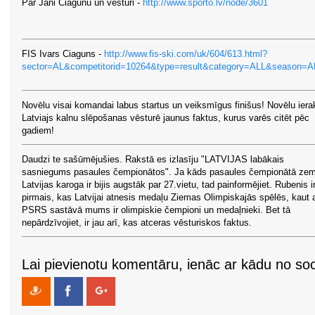
Par Jāni Ciagunu un vēsturi -
http://www.sporto.lv/node/3601
FIS Ivars Ciaguns -
http://www.fis-ski.com/uk/604/613.html?
sector=AL&competitorid=10264&type=result&category=ALL&season=AL
Novēlu visai komandai labus startus un veiksmīgus finišus! Novēlu ierak
Latviajs kalnu slēpošanas vēsturē jaunus faktus, kurus varēs citēt pēc
gadiem!
Daudzi te sašūmējušies. Rakstā es izlasīju "LATVIJAS labākais
sasniegums pasaules čempionātos". Ja kāds pasaules čempionātā ze
Latvijas karoga ir bijis augstāk par 27.vietu, tad painformējiet. Rubenis i
pirmais, kas Latvijai atnesis medaļu Ziemas Olimpiskajās spēlēs, kaut a
PSRS sastāvā mums ir olimpiskie čempioni un medaļnieki. Bet tā
nepārdzīvojiet, ir jau arī, kas atceras vēsturiskos faktus.
Lai pievienotu komentāru, ienāc ar kādu no soci