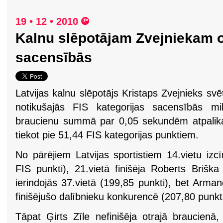
19 • 12 • 2010
Kalnu slēpotājam Zvejniekam ot
sacensībās
Latvijas kalnu slēpotājs Kristaps Zvejnieks svēt
notikušajās FIS kategorijas sacensībās mi
braucienu summā par 0,05 sekundēm atpali
tiekot pie 51,44 FIS kategorijas punktiem.
No pārējiem Latvijas sportistiem 14.vietu izc
FIS punkti), 21.vietā finišēja Roberts Brišk
ierindojās 37.vietā (199,85 punkti), bet Arma
finišējušo dalībnieku konkurencē (207,80 punkti
Tāpat Ģirts Zīle nefinišēja otrajā braucien