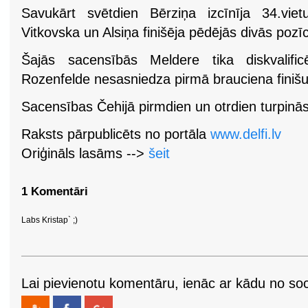
Savukārt svētdien Bērziņa izcīnīja 34.vie
Vitkovska un Alsiņa finišēja pēdējās divās pozīc
Šajās sacensībās Meldere tika diskvalific
Rozenfelde nesasniedza pirmā brauciena finišu
Sacensības Čehijā pirmdien un otrdien turpinās
Raksts pārpublicēts no portāla
www.delfi.lv
Oriģināls lasāms -->
šeit
1 Komentāri
Labs Kristap` ;)
Lai pievienotu komentāru, ienāc ar kādu no soci