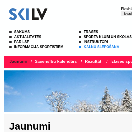
Pieteik
SĀKUMS
TRASES
AKTUALITĀTES
SPORTA KLUBI UN SKOLAS
PAR LSF
INSTRUKTORI
INFORMĀCIJA SPORTISTIEM
KALNU SLĒPOŠANA
Jaunumi
/
Sacensību kalendārs
/
Rezultāti
/
Izlases spo
Jaunumi