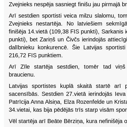
Zvejnieks nespēja sasniegt finišu jau pirmajā b
Arī sestdien sportisti veica milzu slalomu, t
Zvejnieks nestartēja. No latviešiem sekmīgā
finišēja 14.vietā (109,38 FIS punkti), Sarkanis 
punkti), bet Zariņš un Čivčs ierindojās attiecīg
dalībnieku konkurencē. Šie Latvijas sportisti
216,72 FIS punktiem.
Arī Zīle startēja sestdien, tomēr tad viņ
braucienu.
Latvijas sportistes kuplā skaitā startē arī p
sacensībās. Sestdien 27.vietā ierindojās Ieva
Patrīcija Anna Alsiņa, Elza Rozenfelde un Krista
34.vietai, kas bija pēdējās trīs starp visām spo
Vēl startēja arī Beāte Bērziņa, kura nefinišēja 