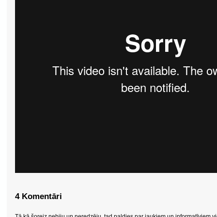
4 Komentāri
Tā kā šoreiz nebiju un neredzēju, tad paldies par jaukiem un informatīviem v