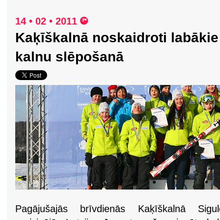
14 • 02 • 2011
Kaķīškalnā noskaidroti labākie 
kalnu slēpošanā
Pagājušajās brīvdienās Kaķīškalnā Sigul