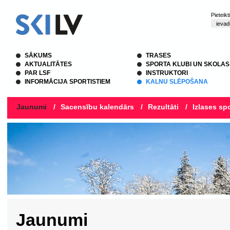
Pieteik
SĀKUMS
TRASES
AKTUALITĀTES
SPORTA KLUBI UN SKOLAS
PAR LSF
INSTRUKTORI
INFORMĀCIJA SPORTISTIEM
KALNU SLĒPOŠANA
Jaunumi
/
Sacensību kalendārs
/
Rezultāti
/
Izlases spo
Jaunumi