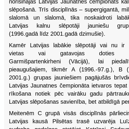
norisinājās Latvijas Jaunatnes čempionāts ka
slēpošanā. Trīs disciplīnās – supergigantā, mi
slalomā un slalomā, tika noskaidroti labā
Latvijas kalnu slēpotāji jauniešu grup
(1996.gadā līdz 2001.gadā dzimušie).
Kamēr Latvijas labākie slēpotāji vai nu ir
vietas vai gatavojas doties 
Garmišpartenkirheni (Vācijā), lai pieda
pieaugušajiem, tikmēr A (1996.-97.g.), B 
2001.g.) grupas jauniešiem pagājušās brīvdi
Latvijas Jaunatnes čempionāta ietvaros tepat
rīkošana notiek pēc vairāku gadu pārtrauk
Latvijas slēpošanas savienība, bet atbildīgā pe
Meitenēm C grupā visās disciplīnās pārliec
Latvijas kausā Pilsētas trasē uzvarēja Lu