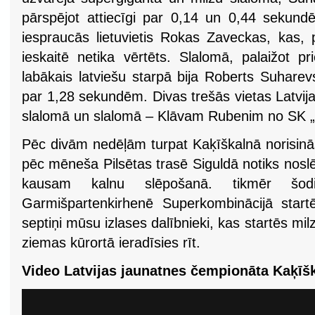
pārspējot attiecīgi par 0,14 un 0,44 sekun
iespraucās lietuvietis Rokas Zaveckas, kas, 
ieskaitē netika vērtēts. Slalomā, palaižot pri
labākais latviešu starpā bija Roberts Suhare
par 1,28 sekundēm. Divas trešās vietas Latvij
slalomā un slalomā – Klāvam Rubenim no SK „
Pēc divām nedēļām turpat Kaķīškalnā norisinās
pēc mēneša Pilsētas trasē Siguldā notiks nosl
kausam kalnu slēpošanā. tikmēr šod
Garmišpartenkirhenē Superkombinācijā start
septiņi mūsu izlases dalībnieki, kas startēs mi
ziemas kūrortā ieradīsies rīt.
Video Latvijas jaunatnes čempionāta Kaķīš