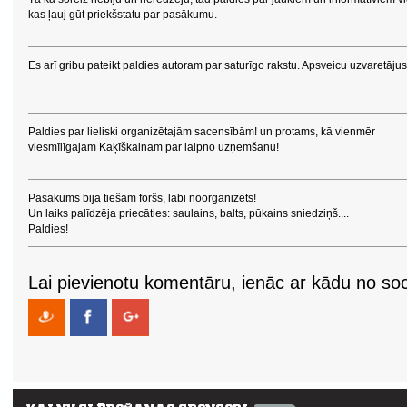
kas ļauj gūt priekšstatu par pasākumu.
Es arī gribu pateikt paldies autoram par saturīgo rakstu. Apsveicu uzvaretājus
Paldies par lieliski organizētajām sacensībām! un protams, kā vienmēr
viesmīlīgajam Kaķīškalnam par laipno uzņemšanu!
Pasākums bija tiešām foršs, labi noorganizēts!
Un laiks palīdzēja priecāties: saulains, balts, pūkains sniedziņš....
Paldies!
Lai pievienotu komentāru, ienāc ar kādu no soci