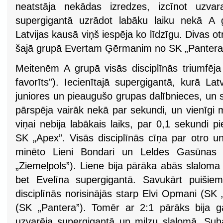
neatstāja nekādas izredzes, izcīnot uzvara
supergigantā uzrādot labāku laiku nekā A 
Latvijas kausā viņš iespēja ko līdzīgu. Divas ot
šajā grupā Evertam Ģērmanim no SK „Pantera
Meitenēm A grupā visās disciplīnās triumfēj
favorīts”). Iecienītajā supergigantā, kurā La
juniores un pieaugušo grupas dalībnieces, un 
pārspēja vairāk nekā par sekundi, un vienīgi 
viņai nebija labākais laiks, par 0,1 sekundi p
SK „Apex”. Visās disciplīnās cīņa par otro un
minēto Lieni Bondari un Leldes Gasūnas
„Ziemeļpols”). Liene bija pārāka abās slaloma d
bet Evelīna supergigantā. Savukārt puišie
disciplīnās norisinājās starp Elvi Opmani (S
(SK „Pantera”). Tomēr ar 2:1 pārāks bija 
uzvarēja supergigantā un milzu slalomā, Su