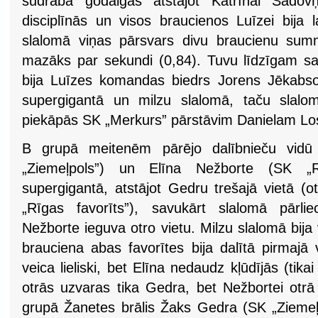
sudraba godalgas atstājot Katrīnai Sadovņi
disciplīnās un visos braucienos Luīzei bija l
slalomā viņas pārsvars divu braucienu sum
mazāks par sekundi (0,84). Tuvu līdzīgam 
bija Luīzes komandas biedrs Jorens Jēkabson
supergigantā un milzu slalomā, taču slal
piekāpās SK „Merkurs” pārstāvim Danielam L
B grupā meitenēm pārējo dalībnieču vidū
„Ziemeļpols”) un Elīna Nežborte (SK „Re
supergigantā, atstājot Gedru trešajā vietā (
„Rīgas favorīts”), savukārt slalomā pārli
Nežborte ieguva otro vietu. Milzu slalomā bija v
brauciena abas favorītes bija dalītā pirmajā
veica lieliski, bet Elīna nedaudz kļūdījās (tikai 
otrās uzvaras tika Gedra, bet Nežbortei otr
grupā Žanetes brālis Žaks Gedra (SK „Ziemeļ