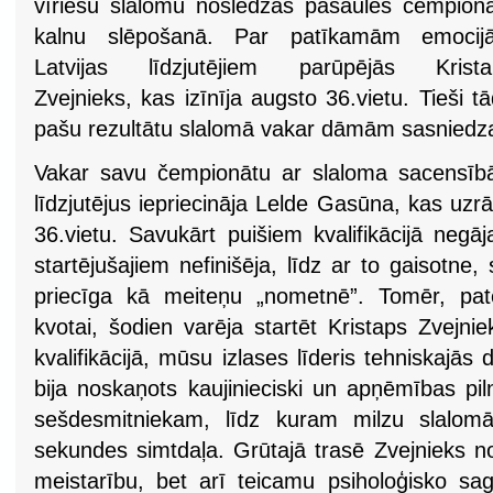
vīriešu slalomu noslēdzās pasaules čempion
kalnu slēpošanā. Par patīkamām emocij
Latvijas līdzjutējiem parūpējās Krista
Zvejnieks, kas izīnīja augsto 36.vietu. Tieši t
pašu rezultātu slalomā vakar dāmām sasniedz
Vakar savu čempionātu ar slaloma sacensīb
līdzjutējus iepriecināja Lelde Gasūna, kas uzrād
36.vietu. Savukārt puišiem kvalifikācijā negā
startējušajiem nefinišēja, līdz ar to gaisotne,
priecīga kā meiteņu „nometnē”. Tomēr, pate
kvotai, šodien varēja startēt Kristaps Zvejni
kvalifikācijā, mūsu izlases līderis tehniskajās 
bija noskaņots kaujinieciski un apņēmības pil
sešdesmitniekam, līdz kuram milzu slalomā
sekundes simtdaļa. Grūtajā trasē Zvejnieks n
meistarību, bet arī teicamu psiholoģisko sag