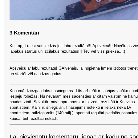
3 Komentāri
Kristap, Tu esi sasniedzis ļoti labu rezultātu!!! Apsveicu!!! Novēlu aizvi
labākus startus un izcilākus rezultātus!!! Tev vēl viss priekšā...;)
Apsveicu ar labu rezultātu! GAlvenais, lai nopietnā līmenī izdotos trenēt
un startēt vēl daudzus gadus.
Kopumā dziezgan labs sasniegums. Tās arī reāli ir Latvijas labāko sport
iespēju robežas. Nu nevaram mēs sacensties ar citām valstīm ne kalnu
naudas ziņā. Savukārt nav saprotams kur tik zemi rezultāti ir Krievijas
sportistiem. Kalni ir, sniegs arī, finasējums noteikti ir lielāks nekā LV
sportistiem, milzīga valts (140 milj.), sportisti regulāri piedalās pasaules
kausā, bet rezultāti nekādi.
Lai pievienotu komentāru, ienāc ar kādu no soci