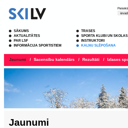
Pieteik
SĀKUMS
TRASES
AKTUALITĀTES
SPORTA KLUBI UN SKOLAS
PAR LSF
INSTRUKTORI
INFORMĀCIJA SPORTISTIEM
KALNU SLĒPOŠANA
Jaunumi
/
Sacensību kalendārs
/
Rezultāti
/
Izlases spo
Jaunumi