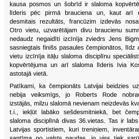
kausa posmos un šobrīd ir slaloma kopvērtēj
līderis pēc pirmā brauciena un, kaut arī o
desmitais rezultāts, francūzim izdevās nos
Otro vietu, uzvarētājam divu braucienu su
nedaudz negaidīti izcīnīja zviedrs Jens Bigm
sasniegtais finišs pasaules čempionātos, līdz
vietu izcīnīja itāļu slaloma disciplīnu speciā
kopvērtējuma un arī slaloma līderis Ivia Kost
astotajā vietā.
Patīkami, ka čempionāts Latvijai beidzies uz
nebija veiksmīgs, jo Roberts Rode nobra
izstājās, milzu slalomā nevienam neizdevās kva
t.i., iekļūt labāko sešdesmitniekā, bet čem
slaloma disciplīnā divas 36.vietas. Tas ir la
Latvijas sportistiem, kuri treniņiem, invent
santīma no valsts naudas, jo viss tiek sar