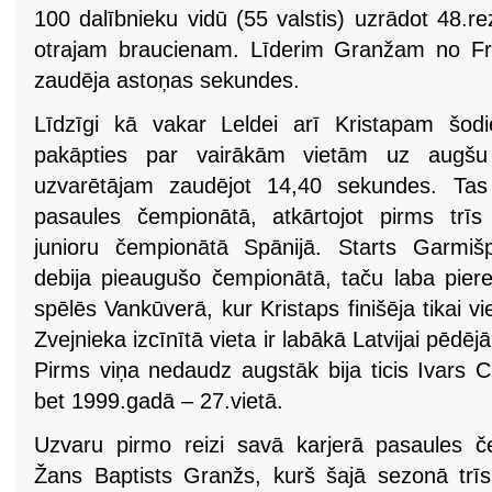
100 dalībnieku vidū (55 valstis) uzrādot 48.rezu
otrajam braucienam. Līderim Granžam no Fra
zaudēja astoņas sekundes.
Līdzīgi kā vakar Leldei arī Kristapam šodi
pakāpties par vairākām vietām uz augšu 
uzvarētājam zaudējot 14,40 sekundes. Tas 
pasaules čempionātā, atkārtojot pirms trī
junioru čempionātā Spānijā. Starts Garmišp
debija pieaugušo čempionātā, taču laba piere
spēlēs Vankūverā, kur Kristaps finišēja tikai 
Zvejnieka izcīnītā vieta ir labākā Latvijai pēd
Pirms viņa nedaudz augstāk bija ticis Ivars 
bet 1999.gadā – 27.vietā.
Uzvaru pirmo reizi savā karjerā pasaules če
Žans Baptists Granžs, kurš šajā sezonā trīs 