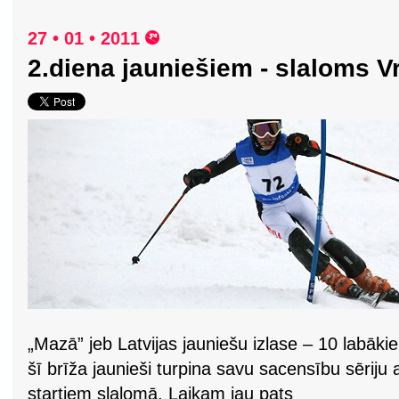
27 • 01 • 2011
2.diena jauniešiem - slaloms V
„Mazā” jeb Latvijas jauniešu izlase – 10 labākie
šī brīža jaunieši turpina savu sacensību sēriju 
startiem slalomā. Laikam jau pats