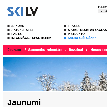
Pieteik
SĀKUMS
TRASES
AKTUALITĀTES
SPORTA KLUBI UN SKOLAS
PAR LSF
INSTRUKTORI
INFORMĀCIJA SPORTISTIEM
KALNU SLĒPOŠANA
Jaunumi
/
Sacensību kalendārs
/
Rezultāti
/
Izlases spo
Jaunumi