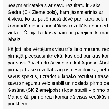
neapmierinātākais ar savu rezultātu ir Žaks
Gedra (SK Ziemeļpols), kam jāsamierinās ar
4.vietu, ko tai pusē tautā dēvē par „kartupeļ
komandā dienas augstākais rezultāts un ir ce
vietā – Čehijā Ričkos viņam un pārējiem koman
labāk!
Kā ļoti labs vērtējums visu trīs lielo meiteņu re
pirmajā piecpadsmitniekā, kas dod punktus 
par savu 7.vietu droši vien ir atkal Agnese Ābol
pirmajā trasē rezultāts ārpus desmitnieka, bet 
savus spēkus, uzrādot 6.labāko rezultātu tras
savu sniegumu veic stabili un noslēdz pirmo de
Gasūna (SK Ziemeļpols) tikpat stabili – pirmo 
Manuprāt, pirmo reizi komandā visas vecākās m
punktiem.