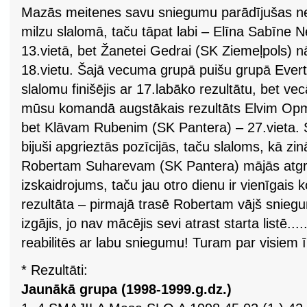
Mazās meitenes savu sniegumu parādījušas ne t
milzu slalomā, taču tāpat labi – Elīna Sabīne N
13.vietā, bet Žanetei Gedrai (SK Ziemeļpols) n
18.vietu. Šajā vecuma grupā puišu grupā Ever
slalomu finišējis ar 17.labāko rezultātu, bet v
mūsu komandā augstākais rezultāts Elvim Opm
bet Klāvam Rubenim (SK Pantera) – 27.vieta. Sa
bijuši apgrieztās pozīcijās, taču slaloms, kā 
Robertam Suharevam (SK Pantera) mājās atgri
izskaidrojums, taču jau otro dienu ir vienīgais
rezultāta – pirmajā trasē Robertam vājš sniegu
izgājis, jo nav mācējis sevi atrast starta listē..
reabilitēs ar labu sniegumu! Turam par visiem 
* Rezultāti:
Jaunākā grupa (1998-1999.g.dz.)