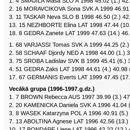
1. 4 SMAJILA Masa SLO A 1998 45.02 (1.) 42.6
2. 16 MORAVCIKOVA Sona SVK A 1999 46.91 (5.
3. 11 TASKAR Neva SLO B 1998 46.50 (2.) 42.0
13. 15 NEZHBORTE Elina LAT 1998 47.44 (10.)
18. 8 GEDRA Zanete LAT 1999 47.63 (14.) 46.
1. 68 VARJASSI Tomas SVK A 1999 44.25 (2.) 
2. 58 SCHAAF Djordy NED A 1998 44.00 (1.) 39
3. 75 SROBA Ladislav SVK B 1999 45.41 (6.) 3
4. 51 GEDRA Zaks LAT 1998 44.61 (4.) 40.98 (
17. 67 GERMANIS Everts LAT 1999 47.45 (17.)
Vecākā grupa (1996-1997.g.dz.)
1. 7 BROWN Rebecca AUS 1997 39.99 (3.) 47.
2. 20 KAMENICKA Daniela SVK A 1996 41.04 (6.
3. 8 WASEK Katarzyna POL A 1996 40.91 (5.) 4
7. 13 ABOLTINA Agnese LAT 1996 42.56 (13.) 4
10. 17 BONDARE Liene LAT 1996 42.22 (12.) 4