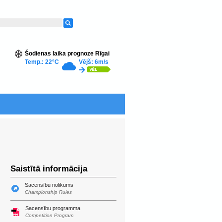
Šodienas laika prognoze Rīgai
Temp.: 22°C
Vējš: 6m/s
Saistītā informācija
Sacensību nolikums
Championship Rules
Sacensību programma
Competition Program