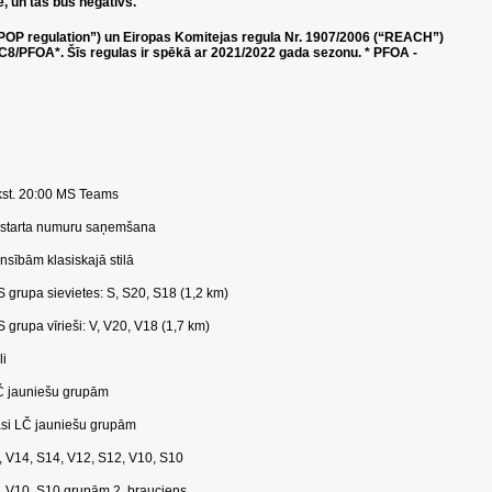
, un tas būs negatīvs.
“POP regulation”) un Eiropas Komitejas regula Nr. 1907/2006 (“REACH”)
ur C8/PFOA*. Šīs regulas ir spēkā ar 2021/2022 gada sezonu. * PFOA -
kst. 20:00 MS Teams
starta numuru saņemšana
sībām klasiskajā stilā
grupa sievietes: S, S20, S18 (1,2 km)
rupa vīrieši: V, V20, V18 (1,7 km)
i
jauniešu grupām
asi LČ jauniešu grupām
V14, S14, V12, S12, V10, S10
V10, S10 grupām 2. brauciens