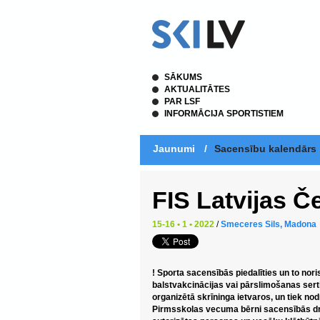
SĀKUMS
AKTUALITĀTES
PAR LSF
INFORMĀCIJA SPORTISTIEM
Jaunumi
/
Sacensību kalendārs
FIS Latvijas 
15-16 • 1 • 2022
/
Smeceres Sils, Madona
! Sporta sacensībās piedalīties un to nor
balstvakcinācijas vai pārslimošanas sertifi
organizētā skrīninga ietvaros, un tiek no
Pirmsskolas vecuma bērni sacensībās drīk