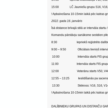
15:00 LČ Jauniešu grupu S16, V16, S14,
! Apbalvošana 10-15min laikā pēc katras gr
2022. gada 16. janvāris
Īsā distance brīvajā stilā ar intervāla startu
Komandu pārstāvju sanāksme sestdien plk
8:30 Iepriekš reģistrēto dalībniek
9:00 – 9:50 Oficiālais treniņš intervāl
10:00 Intervāla starts FIS grupai s
11:00 Intervāla starts FIS grupai vī
12:00 Veterānu starts V50, V40, S
12:55 – 13:25 Iesildīšanās pa sacensīb
13:30 Skikross: V16, S16, V14, S1
! Apbalvošana 10-15min laikā pēc katras gr
DALĪBNIEKU GRUPAS UN DISTANČU GA