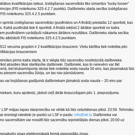
 ātrākos kvalifikācijas laikus. Izslēgšanas sacensībās tiks izmantos “lucky looser”
 princips (FIS noteikumu 325.4.2.7 punkts). Dalībnieku starta secība izslēgšanas
i FIS noteikumu 325.4.2.5 punktam.
printa izslēgšanas sacensībās (pusfinālos un A finālā) piedalās 12 sportisti, kas
. Katrā pusfinālā tiek 6 sportisti. A finālā iekļūst 2 ātrākie sportisti no katra
abiem pusfināliem uzrādījuši nākamos ātrākos rezultātus. Dalībnieku starta secība
ētu atbilstoši FIS noteikumu 325.4.2.5 punktam.
12 vecuma grupām ir 2 kvalifikācijas braucieni. Vietu kārtība tiek noteikta pēc
lifikācijas braucieniem
minūtes pirms katra starta, tā ir slēgta līdz sacensību noslēdzošā dalībnieka
kst atrasties tikai startējošie dalībnieki. Dalībnieki, kas to neievēro var tikt
dienā, bet klubam/sporta skolai tiek noteikta soda nauda 50 eiro, kas jāsamaksā līdz
u pieņem sacensību žūrija, un tas nav pārsūdzams.
as vai bojāšanas gadījumā dalībniekam jāmaksā soda nauda – 20 eiro par
ībniekam, kuru apsteidz, jādod ceļš ātrāk braucošajam pēc 1. pieprasījuma.
LSF mājas lapas starpniecību ne vēlāk kā līdz ceturtdienas plkst. 23:59. Tehnisku
ar iesniegt rakstiski (e-pasts) uz LSF e-pastu:
info@ski.lv
. Dalībnieka vai
 sacensībām var nosūtīt līdz sacensību iepriekšējās dienas plkst. 20:00 uz
 nesaturēs visas elektroniskajā formā pieprasītās ziņas.