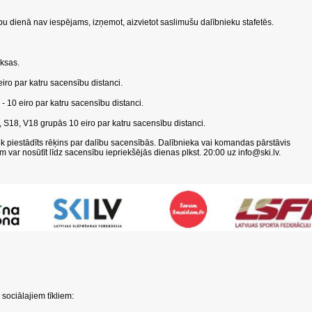
ību dienā nav iespējams, izņemot, aizvietot saslimušu dalībnieku stafetēs.
ksas.
ro par katru sacensību distanci.
- 10 eiro par katru sacensību distanci.
0, S18, V18 grupās 10 eiro par katru sacensību distanci.
ek piestādīts rēķins par dalību sacensībās. Dalībnieka vai komandas pārstāvis
var nosūtīt līdz sacensību iepriekšējās dienas plkst. 20:00 uz
info@ski.lv
.
sociālajiem tīkliem: