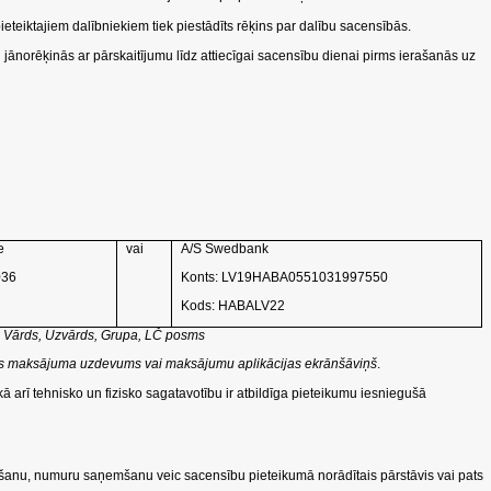
teiktajiem dalībniekiem tiek piestādīts rēķins par dalību sacensībās.
 jānorēķinās ar pārskaitījumu līdz attiecīgai sacensību dienai pirms ierašanās uz
e
vai
A/S Swedbank
036
Konts: LV19HABA0551031997550
Kods: HABALV22
 Vārds, Uzvārds, Grupa, LČ posms
ukāts maksājuma uzdevums vai maksājumu aplikācijas ekrānšāviņš
.
kā arī tehnisko un fizisko sagatavotību ir atbildīga pieteikumu iesniegušā
nāšanu, numuru saņemšanu veic sacensību pieteikumā norādītais pārstāvis vai pats