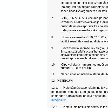
piedalās 30 sportisti, kas uzrādījuši
(no.angl.val. “laimīgais zaudētājs”)
sacensībās tiks organizēta atbilstoš
7.
V16, S16, V14, S14 vecuma grupām s
uzrādījuši ātrākos kvalifikācijas laikus
pusfināla un divi sportisti, kas no 
izslēgšanas sacensībās tiks organiz
8.
Sprinta sacensībās V10, S10, V12, S
labākā rezultāta vienā no diviem kva
9.
Sacensību laikā trase tiek slēgta 5 
finišam, šajā brīdī sacensību trasē drī
diskvalificēti konkrētajā sacensību 
nākamajai sacensību dienai. Lēmum
10.
Čipu vai starta numuru nozaudēšan
numuru, 70 eiro par čipu
11.
Sacensībās ar intervāla startu, dal
12.
PIETEIKUMI
12.1.
Pieteikšanās sacensībām notiek ar 
iemeslu dēļ, minētajā termiņā, pieteikumu v
komandas pārstāvis dalībnieka atsaukumu no
info@ski.lv
.
12.2.
Pieteikums netiks pieņemts, ja tas