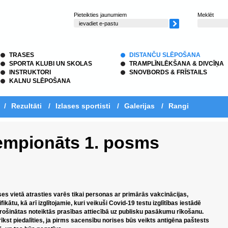
Pieteikties jaunumiem
Meklēt
TRASES
DISTANČU SLĒPOŠANA
SPORTA KLUBI UN SKOLAS
TRAMPLĪNLĒKŠANA & DIVCĪŅA
INSTRUKTORI
SNOVBORDS & FRĪSTAILS
KALNU SLĒPOŠANA
/
Rezultāti
/
Izlases sportisti
/
Galerijas
/
Rangi
Čempionāts 1. posms
ises vietā atrasties varēs tikai personas ar primārās vakcinācijas,
kātu, kā arī izglītojamie, kuri veikuši Covid-19 testu izglītības iestādē
drošinātas noteiktās prasības attiecībā uz publisku pasākumu rīkošanu.
st piedalīties, ja pirms sacensību norises būs veikts antigēna paštests