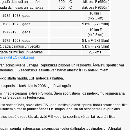
. gadā dzimuši un jaunāki
600 m C
skikross F (650m)
gadā dzimušas un jaunākas
600 m C
skikross F (650m)
10 km F
1982.-1973. gads
(4x2,5km)
1982.-1973. gads
5 km F (2x2,5km)
10 km F
1972.-1963. gads
`
(4x2,5km)
1972.-1963. gads
5 km F (2x2,5km)
. gadā dzimuši un vecāki
5 km F (2x2,5km)
 gadā dzimušas un vecākas
2,5 km F
us skatīt LČ nolikumā)
ar izcīnīt ikviens Latvijas Republikas pilsonis un rezidents. Ārvalstu sportisti var
medaļas. FIS sacensību ieskaitē var startēt atbilstoši FIS noteikumiem.
eikto starta naudu, LSF noteiktajā kārtībā.
es sportists, kurš dzimis 2006. gadā vai agrāk.
am ir nepieciešams aktīvs FIS kods. Šiem sportistiem līdz pieteikumu iesniegšanai
vijas Slēpošanas Federācijā.
tusa sacensībās, nav aktīva FIS koda, netiks pielaisti sprintu finālu braucienos, tiks
zultātiem pirms to publicēšanas FIS mājas lapā, kā arī nesaņems FIS punktus.
iespēju robežās aktivizēt FIS kodu, ja sportists vēlas, lai rezultāti tiktu
upām sprinta izslēgšanas sacensībās (ceturtdaļfinālos,pusfinālos un A finālā)