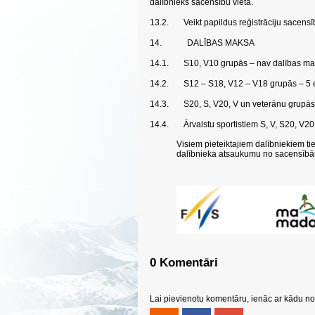
dalībnieks sacensību vietā.
13.2.
Veikt papildus reģistrāciju sacens
14.
DALĪBAS MAKSA
14.1.
S10, V10 grupās – nav dalības ma
14.2.
S12 – S18, V12 – V18 grupās – 5 ei
14.3.
S20, S, V20, V un veterānu grupās 
14.4.
Ārvalstu sportistiem S, V, S20, V2
Visiem pieteiktajiem dalībniekiem ti
dalībnieka atsaukumu no sacensībām 
0 Komentāri
Lai pievienotu komentāru, ienāc ar kādu no 