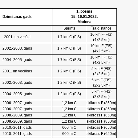
1. posms
Dzimšanas gads
15.-16.01.2022.
Madona
Sprints
Īsā distance
10 km F (FIS)
2001. un vecāki
1,7 km C (FIS)
(4x2,5km)
10 km F (FIS)
2002.-2003. gads
1,7 km C (FIS)
(4x2,5km)
10 km F (FIS)
2004.-2005. gads
1,7 km C (FIS)
(4x2,5km)
5 km F (FIS)
2001. un vecākas
1,2 km C (FIS)
(2x2,5km)
5 km F (FIS)
2002.-2003. gads
1,2 km C (FIS)
(2x2,5km)
5 km F (FIS)
2004.-2005. gads
1,2 km C (FIS)
(2x2,5km)
2006.-2007. gads
1,2 km C
skikross F (850m)
2006.-2007. gads
1,2 km C
skikross F (850m)
2008.-2009. gads
1,2 km C
skikross F (850m)
2008.-2009. gads
1,2 km C
skikross F (850m)
2010.-2011. gads
600 m C
skikross F (650m)
2010.-2011. gads
600 m C
skikross F (650m)