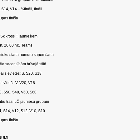
 V14 – ½fināli, fināli
upas finiša
 / Skikross F jauniešiem
st. 20:00 MS Teams
u starta numuru saņemšana
a sacensībām brīvajā stilā
ievietes: S, S20, S18
rieši: V, V20, V18
50, S40, V60, S60
u trasi LČ jauniešu grupām
4, V12, S12, V10, S10
upas finiša
RUMI