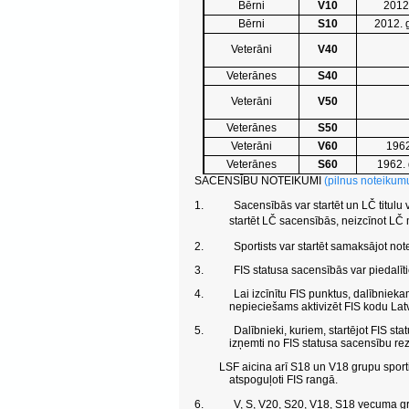
Bērni
V10
2012
Bērni
S10
2012. 
Veterāni
V40
Veterānes
S40
Veterāni
V50
Veterānes
S50
Veterāni
V60
1962
Veterānes
S60
1962.
SACENSĪBU NOTEIKUMI
(pilnus noteikum
1.
Sacensībās var startēt un LČ titulu v
startēt LČ sacensībās, neizcīnot LČ 
2.
Sportists var startēt samaksājot not
3.
FIS statusa sacensībās var piedalīti
4.
Lai izcīnītu FIS punktus, dalībniek
nepieciešams aktivizēt FIS kodu Lat
5.
Dalībnieki, kuriem, startējot FIS sta
izņemti no FIS statusa sacensību re
LSF aicina arī S18 un V18 grupu sportistus 
atspoguļoti FIS rangā.
6.
V, S, V20, S20, V18, S18 vecuma gr