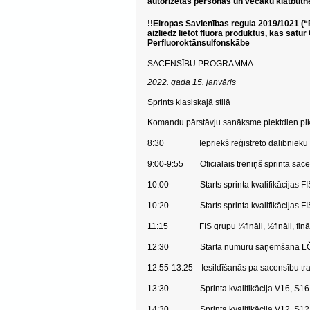
autorizētas personas un vecāku klātbūtnē
!!Eiropas Savienības regula 2019/1021 (
aizliedz lietot fluora produktus, kas sat
Perfluoroktānsulfonskābe
SACENSĪBU PROGRAMMA
2022. gada 15. janvāris
Sprints klasiskajā stilā
Komandu pārstāvju sanāksme piektdien pl
8:30 Iepriekš reģistrēto dalībnieku 
9:00-9:55 Oficiālais treniņš sprinta sacen
10:00 Starts sprinta kvalifikācijas FIS 
10:20 Starts sprinta kvalifikācijas FIS g
11:15 FIS grupu ¼fināli, ½fināli, fināl
12:30 Starta numuru saņemšana LČ 
12:55-13:25 Iesildīšanās pa sacensību tr
13:30 Sprinta kvalifikācija V16, S16, 
14:30 Sprinta kvalifikācija V12, S12, 