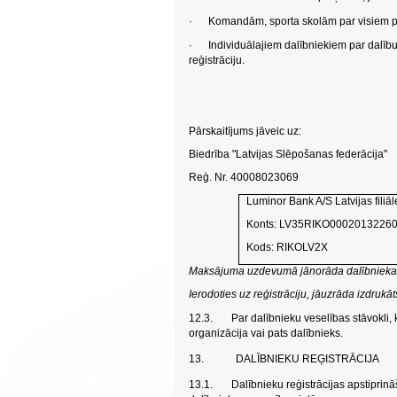
·
Komandām, sporta skolām par visiem pie
·
Individuālajiem dalībniekiem par dalību
reģistrāciju.
Pārskaitījums jāveic uz:
Biedrība "Latvijas Slēpošanas federācija"
Reģ. Nr. 40008023069
Luminor Bank A/S Latvijas filiāl
Konts: LV35RIKO0002013226
Kods: RIKOLV2X
Maksājuma uzdevumā jānorāda dalībnieka
Ierodoties uz reģistrāciju, jāuzrāda izdr
12.3.
Par dalībnieku veselības stāvokli, 
organizācija vai pats dalībnieks.
13.
DALĪBNIEKU REĢISTRĀCIJA
13.1.
Dalībnieku reģistrācijas apstipri