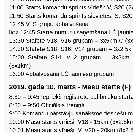
11:00 Starts komandu sprints vīrieši: V, S20 (
11:50 Starts komandu sprints sievietes: S, S2
12:45 V, S grupu apbalvošana
līdz 12:45 Starta numuru saņemšana LČ jaun
13:30 Stafete V18, V16 grupām – 3x5km C (3
14:30 Stafete S18, S16, V14 grupām – 3x2.5
15:00 Stafete S14, V12 grupām – 3x2km
(3x1km)
16:00 Apbalvošana LČ jauniešu grupām
2019. gada 10. marts - Masu starts (F) 
8:30 – 9:45 Iepriekš reģistrēto dalībnieku st
8:30 – 9:50 Oficiālais treniņš
9:00 Komandu pārstāvju sanāksme tiesnešu mā
10:00 Masu starts vīrieši: V18 - 15km (6x2.5k
10:01 Masu starts vīrieši: V, V20 - 20km (8x2.