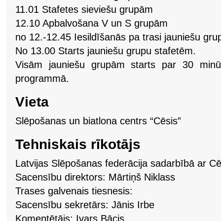
11.01 Stafetes sieviešu grupām
12.10 Apbalvošana V un S grupām
no 12.-12.45 Iesildīšanās pa trasi jauniešu gr
No 13.00 Starts jauniešu grupu stafetēm.
Visām jauniešu grupām starts par 30 minūt
programmā.
Vieta
Slēpošanas un biatlona centrs “Cēsis”
Tehniskais rīkotājs
Latvijas Slēpošanas federācija sadarbībā ar 
Sacensību direktors: Mārtiņš Niklass
Trases galvenais tiesnesis:
Sacensību sekretārs: Jānis Irbe
Komentētājs: Ivars Bācis