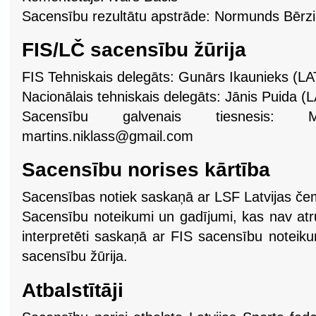
Sacensību rezultātu apstrāde: Normunds Bērz
FIS/LČ sacensību žūrija
FIS Tehniskais delegāts: Gunārs Ikaunieks (L
Nacionālais tehniskais delegāts: Jānis Puida (
Sacensību galvenais tiesnesis: 
martins.niklass@gmail.com
Sacensību norises kārtība
Sacensības notiek saskaņā ar LSF Latvijas če
Sacensību noteikumi un gadījumi, kas nav atr
interpretēti saskaņā ar FIS sacensību note
sacensību žūrija.
Atbalstītāji