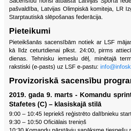
Sacensību norisi atbalsta Latvijas Sporta fe
pašvaldība, Latvijas Olimpiskā komiteja, LR Izg
Starptautiskā slēpošanas federācija.
Pieteikumi
Pieteikšanās sacensībām notiek ar LSF mājas
kā līdz ceturtdienai plkst. 24:00, pirms att
dienas. Tehnisku iemeslu dēļ, minētajā term
rakstiski (e-pasts) uz LSF e-pastu:
info@infoski
Provizoriskā sacensību prog
2019. gada 9. marts - Komandu sprints
Stafetes (C) – klasiskajā stilā
9:00 – 10:45 Iepriekš reģistrēto dalībnieku s
9:30 – 10:50 Oficiālais treniņš
10:30 Komandu pārstāvju sanāksme tiesnešu m