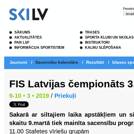
Pieteik
SĀKUMS
TRASES
AKTUALITĀTES
SPORTA KLUBI UN SKOLAS
PAR LSF
INSTRUKTORI
INFORMĀCIJA SPORTISTIEM
KALNU SLĒPOŠANA
Jaunumi
/
Sacensību kalendārs
/
Rezultāti
/
Izlases spo
FIS Latvijas čempionāts 
9-10 • 3 • 2019
/
Priekuļi
Sakarā ar siltajiem laika apstākļiem un 
skaitu 9.martā tiek mainīta sacensību pro
11.00 Stafetes vīriešu grupām