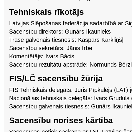
Tehniskais rīkotājs
Latvijas Slēpošanas federācija sadarbībā ar S
Sacensību direktors: Gunārs Ikaunieks
Trase galvenais tiesnesis: Kaspars Kārkliņš|
Sacensību sekretārs: Jānis Irbe
Komentētājs: Ivars Bācis
Sacensību rezultātu apstrāde: Normunds Bērz
FIS/LČ sacensību žūrija
FIS Tehniskais delegāts: Juris Pīpkalējs (LAT)
Nacionālais tehniskais delegāts: Ivars Gruduls
Sacensību galvenais tiesnesis: Gunārs Ikauni
Sacensību norises kārtība
Sacensības notiek saskaņā ar LSF Latvijas če