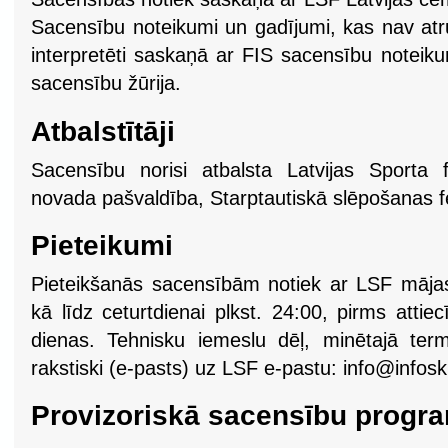
Sacensību noteikumi un gadījumi, kas nav atr
interpretēti saskaņā ar FIS sacensību note
sacensību žūrija.
Atbalstītāji
Sacensību norisi atbalsta Latvijas Sporta 
novada pašvaldība, Starptautiskā slēpošanas f
Pieteikumi
Pieteikšanās sacensībām notiek ar LSF mājas
kā līdz ceturtdienai plkst. 24:00, pirms att
dienas. Tehnisku iemeslu dēļ, minētajā term
rakstiski (e-pasts) uz LSF e-pastu:
info@infoski
Provizoriskā sacensību prog