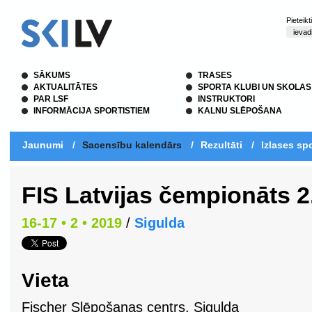
Pieteik
SĀKUMS
TRASES
AKTUALITĀTES
SPORTA KLUBI UN SKOLAS
PAR LSF
INSTRUKTORI
INFORMĀCIJA SPORTISTIEM
KALNU SLĒPOŠANA
Jaunumi
/
Sacensību kalendārs
/
Rezultāti
/
Izlases spo
FIS Latvijas čempionāts 
16-17 • 2 • 2019
/
Sigulda
Vieta
Fischer Slēpošanas centrs, Sigulda