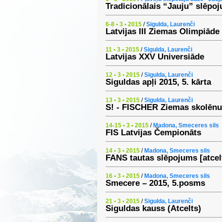
Tradicionālais “Jauju” slēpo
6-8 • 3 • 2015
/
Sigulda, Laurenči
Latvijas III Ziemas Olimpiāde
11 • 3 • 2015
/
Sigulda, Laurenči
Latvijas XXV Universiāde
12 • 3 • 2015
/
Sigulda, Laurenči
Siguldas apļi 2015, 5. kārta
13 • 3 • 2015
/
Sigulda, Laurenči
S! - FISCHER Ziemas skolēn
14-15 • 3 • 2015
/
Madona, Smeceres sils
FIS Latvijas Čempionāts
14 • 3 • 2015
/
Madona, Smeceres sils
FANS tautas slēpojums [atcel
16 • 3 • 2015
/
Madona, Smeceres sils
Smecere – 2015, 5.posms
21 • 3 • 2015
/
Sigulda, Laurenči
Siguldas kauss (Atcelts)