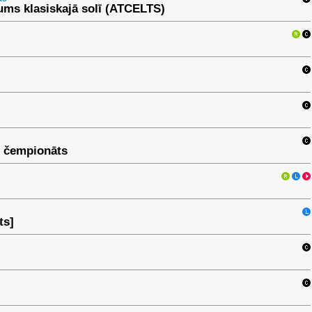
jums klasiskajā solī (ATCELTS)
u čempionāts
ts]