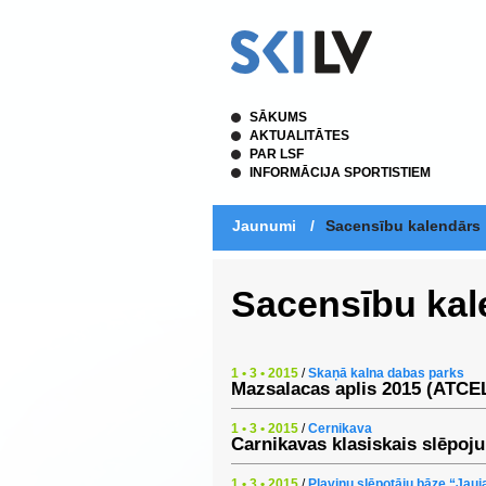
SĀKUMS
AKTUALITĀTES
PAR LSF
INFORMĀCIJA SPORTISTIEM
Jaunumi
/
Sacensību kalendārs
Sacensību kal
1 • 3 • 2015
/
Skaņā kalna dabas parks
Mazsalacas aplis 2015 (ATCE
1 • 3 • 2015
/
Cernikava
Carnikavas klasiskais slēpoj
1 • 3 • 2015
/
Pļaviņu slēpotāju bāze “Jauj