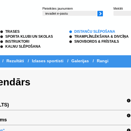
Pieteikties jaunumiem
Meklēt
TRASES
DISTANČU SLĒPOŠANA
SPORTA KLUBI UN SKOLAS
TRAMPLĪNLĒKŠANA & DIVCĪŅA
INSTRUKTORI
SNOVBORDS & FRĪSTAILS
KALNU SLĒPOŠANA
/
Rezultāti
/
Izlases sportisti
/
Galerijas
/
Rangi
endārs
LTS)
ums
as”