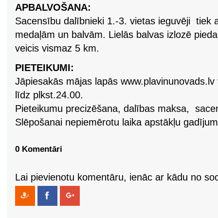
APBALVOŠANA:
Sacensību dalībnieki 1.-3. vietas ieguvēji tiek 
medaļām un balvām. Lielās balvas izlozē piedal
veicis vismaz 5 km.
PIETEIKUMI:
Jāpiesakās mājas lapās www.plavinunovads.lv v
līdz plkst.24.00.
Pieteikumu precizēšana, dalības maksa, sacens
Slēpošanai nepiemērotu laika apstākļu gadījumā
0 Komentāri
Lai pievienotu komentāru, ienāc ar kādu no soci