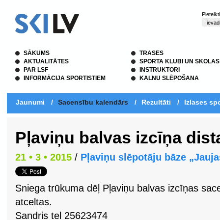
Pieteik
SĀKUMS
TRASES
AKTUALITĀTES
SPORTA KLUBI UN SKOLAS
PAR LSF
INSTRUKTORI
INFORMĀCIJA SPORTISTIEM
KALNU SLĒPOŠANA
Jaunumi
/
Sacensību kalendārs
/
Rezultāti
/
Izlases spo
Pļaviņu balvas izcīņa dis
21 • 3 • 2015
/
Pļaviņu slēpotāju bāze „Jauja
Sniega trūkuma dēļ Pļaviņu balvas izcīņas sac
atceltas.
Sandris tel 25623474