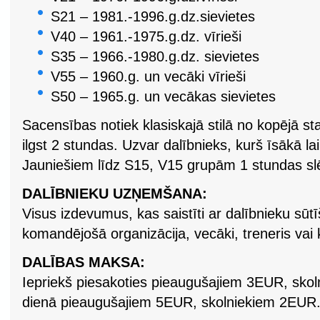
S21 – 1981.-1996.g.dz.sievietes
V40 – 1961.-1975.g.dz. vīrieši
S35 – 1966.-1980.g.dz. sievietes
V55 – 1960.g. un vecāki vīrieši
S50 – 1965.g. un vecākas sievietes
Sacensības notiek klasiskajā stilā no kopējā st
ilgst 2 stundas. Uzvar dalībnieks, kurš īsākā lai
Jauniešiem līdz S15, V15 grupām 1 stundas s
DALĪBNIEKU UZŅEMŠANA:
Visus izdevumus, kas saistīti ar dalībnieku s
komandējošā organizācija, vecāki, treneris va
DALĪBAS MAKSA:
Iepriekš piesakoties pieaugušajiem 3EUR, sk
dienā pieaugušajiem 5EUR, skolniekiem 2EUR