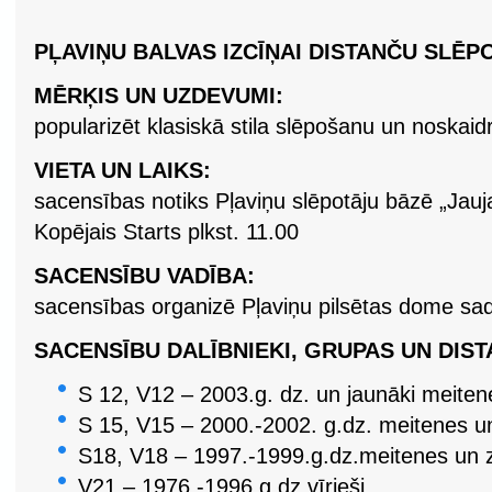
PĻAVIŅU BALVAS IZCĪŅAI DISTANČU SLĒ
MĒRĶIS UN UZDEVUMI:
popularizēt klasiskā stila slēpošanu un noskaid
VIETA UN LAIKS:
sacensības notiks Pļaviņu slēpotāju bāzē „Jau
Kopējais Starts plkst. 11.00
SACENSĪBU VADĪBA:
sacensības organizē Pļaviņu pilsētas dome sa
SACENSĪBU DALĪBNIEKI, GRUPAS UN DIST
S 12, V12 – 2003.g. dz. un jaunāki meiten
S 15, V15 – 2000.-2002. g.dz. meitenes u
S18, V18 – 1997.-1999.g.dz.meitenes un 
V21 – 1976.-1996.g.dz.vīrieši