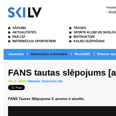
Pieteik
SĀKUMS
TRASES
AKTUALITĀTES
SPORTA KLUBI UN SKOLAS
PAR LSF
INSTRUKTORI
INFORMĀCIJA SPORTISTIEM
KALNU SLĒPOŠANA
Jaunumi
/
Sacensību kalendārs
/
Rezultāti
/
Izlases spo
FANS tautas slēpojums [at
14 • 3 • 2015
/
Madona, Smeceres sils
FANS Tautas Slēpojuma 3. posms ir atcelts.