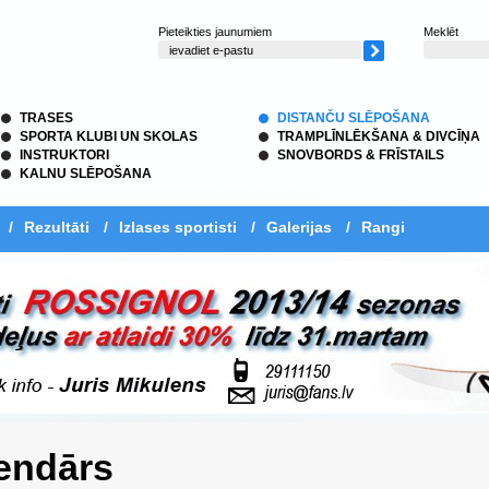
Pieteikties jaunumiem
Meklēt
TRASES
DISTANČU SLĒPOŠANA
SPORTA KLUBI UN SKOLAS
TRAMPLĪNLĒKŠANA & DIVCĪŅA
INSTRUKTORI
SNOVBORDS & FRĪSTAILS
KALNU SLĒPOŠANA
/
Rezultāti
/
Izlases sportisti
/
Galerijas
/
Rangi
endārs