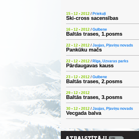
15 • 12 • 2012
/
Priekuļi
Ski-cross sacensības
16 • 12 • 2012
/
Gulbene
Baltās trases, 1.posms
22 • 12 • 2012
/
Jaujas, Pļaviņu novads
Pankūku mačs
22 • 12 • 2012
/
Rīga, Uzvaras parks
Pārdaugavas kauss
23 • 12 • 2012
/
Gulbene
Baltās trases, 2.posms
29 • 12 • 2012
Baltās trases, 3.posms
30 • 12 • 2012
/
Jaujas, Pļaviņu novads
Vecgada balva