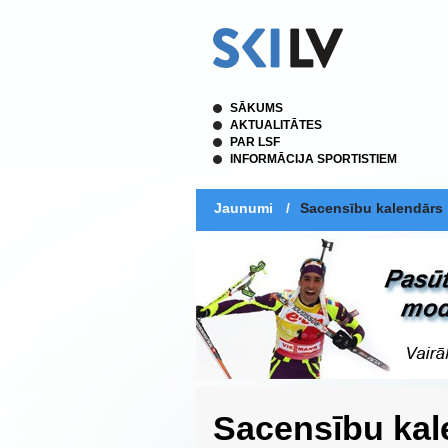
SĀKUMS
AKTUALITĀTES
PAR LSF
INFORMĀCIJA SPORTISTIEM
Jaunumi
/
Sacensību kalendārs
Sacensību kal