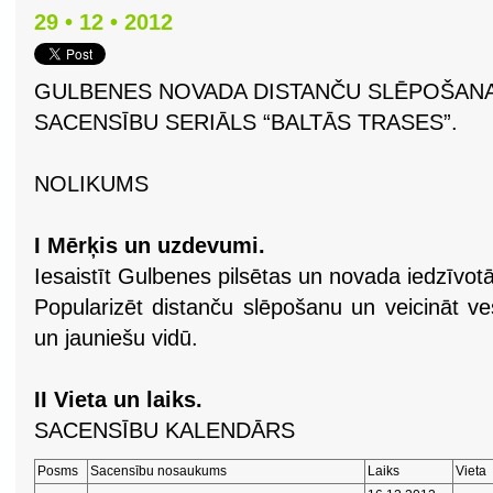
29 • 12 • 2012
GULBENES NOVADA DISTANČU SLĒPOŠAN
SACENSĪBU SERIĀLS “BALTĀS TRASES”.
NOLIKUMS
I Mērķis un uzdevumi.
Iesaistīt Gulbenes pilsētas un novada iedzīvotāj
Popularizēt distanču slēpošanu un veicināt v
un jauniešu vidū.
II Vieta un laiks.
SACENSĪBU KALENDĀRS
Posms
Sacensību nosaukums
Laiks
Vieta