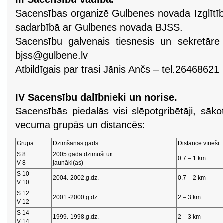
Sacensības organizē Gulbenes novada Izglītīb
sadarbībā ar Gulbenes novada BJSS.
Sacensību galvenais tiesnesis un sekretār
bjss@gulbene.lv
Atbildīgais par trasi Jānis Ančs – tel.26468621
IV Sacensību dalībnieki un norise.
Sacensībās piedalās visi slēpotgribētāji, sāk
vecuma grupās un distancēs:
Grupa
Dzimšanas gads
Distance vīrieši
S 8
2005.gadā dzimuši un
0.7 – 1 km
V 8
jaunāki(as)
S 10
2004.-2002.g.dz.
0.7 – 2 km
V 10
S 12
2001.-2000.g.dz.
2 – 3 km
V 12
S 14
1999.-1998.g.dz.
2 – 3 km
V 14