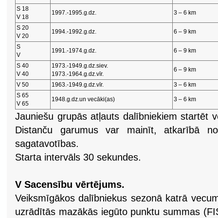
S 18
1997.-1995.g.dz.
3 – 6 km
V 18
S 20
1994.-1992.g.dz.
6 – 9 km
V 20
S
1991.-1974.g.dz.
6 – 9 km
V
S 40
1973.-1949.g.dz.siev.
6 – 9 km
V 40
1973.-1964.g.dz.vīr.
V 50
1963.-1949.g.dz.vīr.
3 – 6 km
S 65
1948.g.dz.un vecāki(as)
3 – 6 km
V 65
Jauniešu grupās atļauts dalībniekiem startēt 
Distanču garumus var mainīt, atkarībā no
sagatavotības.
Starta intervāls 30 sekundes.
V Sacensību vērtējums.
Veiksmīgākos dalībniekus sezonā katrā vecum
uzrādītās mazākās iegūto punktu summas (FIS