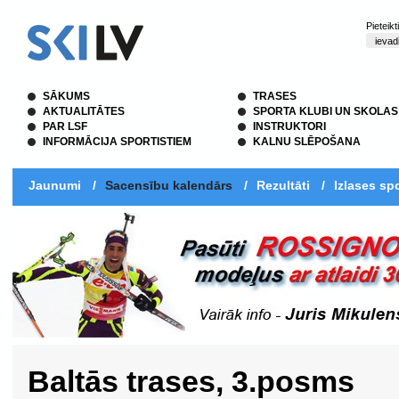
Pieteik
SĀKUMS
TRASES
AKTUALITĀTES
SPORTA KLUBI UN SKOLAS
PAR LSF
INSTRUKTORI
INFORMĀCIJA SPORTISTIEM
KALNU SLĒPOŠANA
Jaunumi
/
Sacensību kalendārs
/
Rezultāti
/
Izlases spo
Baltās trases, 3.posms