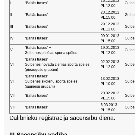
16.12.2012.
I
“Baltās trases”
Gulbe
PL.12.00
23.12.2012.
II
“Baltās trases”
Gulbe
PL.15.00
29.12.2012.
III
“Baltās trases”
Gulbe
PL.12.00
09.01.2013.
IV
“Baltās trases”
Gulbe
PL.15.00
“Baltās trases” +
19.01.2013.
V
Gulbe
Gulbenes pilsētas sporta spēles
PL.12.00
“Baltās trases” +
02.02.2013.
VI
Gulbenes novada ziemas sporta spēles
Gulbe
PL.12.00
(pieaugušo grupām)
“Baltās trases” +
13.02.2013.
VI
Gulbenes skolēnu sporta spēles
Gulbe
PL.10.00
(jauniešu grupām)
20.02.2013.
VII
“Baltās trases”
Gulbe
PL.15.00
6.03.2013.
VIII
“Baltās trases”
Gulbe
PL.15.00
Dalībnieku reģistrācija sacensību dienā.
III Sacensību vadība.