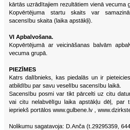
kārtās uzrādītajiem rezultātiem vienā vecuma 
Kopvērtējuma startu skaits var samazinā
sacensību skaita (laika apstākļi).
VI Apbalvošana.
Kopvērtējumā ar veicināšanas balvām apbalv
vecuma grupā.
PIEZĪMES
Katrs dalībnieks, kas piedalās un ir pieteic
atbildību par savu veselību sacensību laikā.
Sacensību posmi var tikt pārcelti uz citu dat
vai citu nelabvēlīgu laika apstākļu dēļ, par
iepriekš portālos www.gulbene.lv , www.dzirkstel
Nolikumu sagatavoja: D.Anča (t.29295359, 64