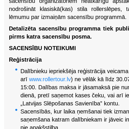
sacensību organizatoriem neatkarīgu apstāk
nodrošināt klasiskā(kas) stila rollerslēpes,
lēmumu par izmaiņām sacensību programmā.
Detalizēta sacensību programma tiek publi
pirms katra sacensību posma.
SACENSĪBU NOTEIKUMI
Reģistrācija
Dalībnieku iepriekšēja reģistrācija veicam
arī
www.rollertour.lv
) ne vēlāk kā līdz 30.0
15:00. Dalības maksa ir jāsamaksā pie 
dienā, pretī saņemot kases čeku, vai arī ie
„Latvijas Slēpošanas Savienība” kontu.
Sacensībās, kur laika ņemšanai tiek izmant
saņemšana katram dalībniekam ir jāveic in
pie apakšstilba.