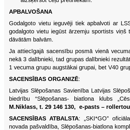
aizšķērsot ceļu pretiniekam.
APBALVOŠANA
Godalgoto vietu ieguvēji tiek apbalvoti ar 
godalgoto vietu iegūst ārzemju sportists viņš 
dāvātām balvām.
Ja attiecīgajā sacensību posmā vienā vecuma
nekā 3 dalībnieki, tad grupas dalībnieki rezultā
1 vecuma grupu augstākai grupai, bet V40 grup
SACENSĪBAS ORGANIZĒ
:
Latvijas Slēpošanas Savienība Latvijas Slēpo
biedrību “Slēpošanas- biatlona klubs „Cē
M.Niklass, t. 29 146 130, e-pasts – rollertou
SACENSĪBAS ATBALSTA
: „SKI*GO” oficiāl
novada pašvaldība, Slēpošanas-biatlona komple