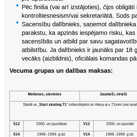
Pēc finiša (vai arī izstājoties),
čips
obligāti 
kontroltiesnesism/vai sekretariātā. Sods p
Sacensību dalībnieks, saņemot dalībnieka
parakstu, ka apzinās iespējamo risku, kas 
sacensībās un atbild par savu sagatavotīb
atbilstību. Ja dalībnieks ir jaunāks par 1
vecāks (aizbildnis), oficiālais komandas pā
Vecuma grupas un dalības maksas:
Meitenes, sievietes
Jaunieši, vīrieši
Startē ar „
Start skating 71
” rollerslēpēm ar riteņu ø ≤ 71mm (vai ana
S12
2000. un jaunākas
V12
2000. un jaunāki
S14
1998.-1999. g.dz.
V14
1998.-1999. g.dz.