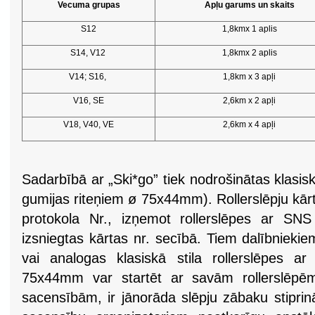
Vecuma grupas
Apļu garums un skaits
S12
1,8kmx 1 aplis
S14, V12
1,8kmx 2 aplis
V14; S16,
1,8km x 3 apļi
V16, SE
2,6km x 2 apļi
V18, V40, VE
2,6km x 4 apļi
Sadarbībā ar „Ski*go” tiek nodrošinātas klasisk
gumijas riteņiem ø 75x44mm). Rollerslēpju kārta
protokola Nr., izņemot rollerslēpes ar SNS
izsniegtas kārtas nr. secībā. Tiem dalībnieki
vai analogas klasiskā stila rollerslēpes a
75x44mm var startēt ar savām rollerslēpēm.
sacensībām, ir jānorāda slēpju zābaku stipri