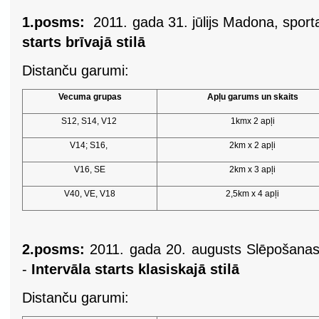
1.posms:
2011. gada 31. jūlijs Madona, spor
starts brīvajā stilā
Distanču garumi:
Vecuma grupas
Apļu garums un skaits
S12, S14, V12
1kmx 2 apļi
V14; S16,
2km x 2 apļi
V16, SE
2km x 3 apļi
V40, VE, V18
2,5km x 4 apļi
2.posms:
2011. gada 20. augusts Slēpošanas-
-
Intervāla starts klasiskajā stilā
Distanču garumi: