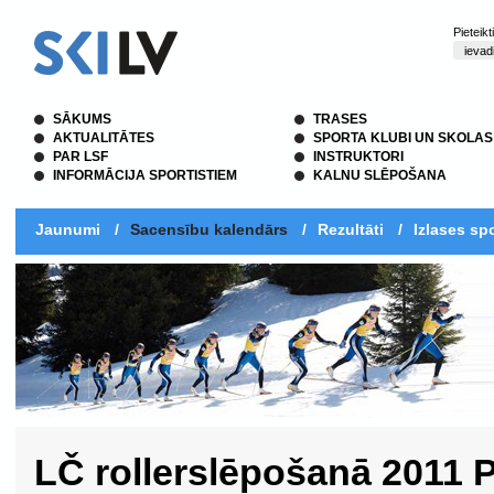
Pieteik
SĀKUMS
TRASES
AKTUALITĀTES
SPORTA KLUBI UN SKOLAS
PAR LSF
INSTRUKTORI
INFORMĀCIJA SPORTISTIEM
KALNU SLĒPOŠANA
Jaunumi
/
Sacensību kalendārs
/
Rezultāti
/
Izlases spo
LČ rollerslēpošanā 2011 P