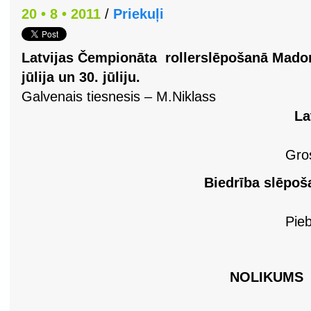
20 • 8 • 2011
/
Priekuļi
Latvijas Čempionāta rollerslēpošanā Mado
jūlija un 30. jūliju.
Galvenais tiesnesis – M.Niklass
La
Gros
Biedrība slēpoš
Pieb
NOLIKUMS