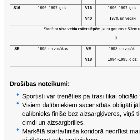
S16
1996.-1997. g.dz.
V16
1996.-1997. g.dz.
V40
1970. un vecāki
Startē ar
visa veida rollerslēpēm
, kuru garums ≥ 53cm 
3
SE
1995. un vecākas
VE
1993. un vecāki.
V18
1994.-1995. g.dz.
Drošības noteikumi:
Sportisti var trenēties pa trasi tikai oficiālo
Visiem dalībniekiem sacensībās obligāti jāl
dalībnieks finišē bez aizsargķiveres, viņš ti
cimdi un aizsargbrilles.
Marķētā starta/finiša koridorā nedrīkst ma