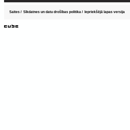
Saites
/
Sīkdatnes un datu drošības politika
/
Iepriekšējā lapas versija