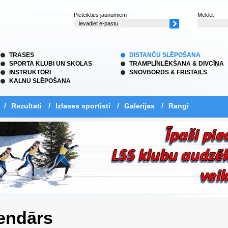
Pieteikties jaunumiem
Meklēt
TRASES
DISTANČU SLĒPOŠANA
SPORTA KLUBI UN SKOLAS
TRAMPLĪNLĒKŠANA & DIVCĪŅA
INSTRUKTORI
SNOVBORDS & FRĪSTAILS
KALNU SLĒPOŠANA
/
Rezultāti
/
Izlases sportisti
/
Galerijas
/
Rangi
endārs