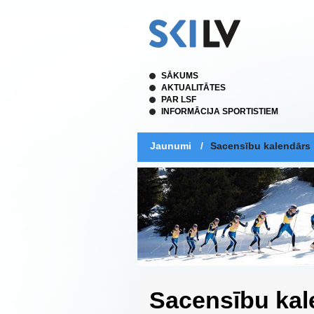
SĀKUMS
AKTUALITĀTES
PAR LSF
INFORMĀCIJA SPORTISTIEM
Jaunumi
/
Sacensību kalendārs
Sacensību kal