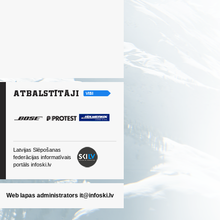
Latvijas Slēpošanas
federācijas informatīvais
portāls infoski.lv
Web lapas administrators
it@infoski.lv