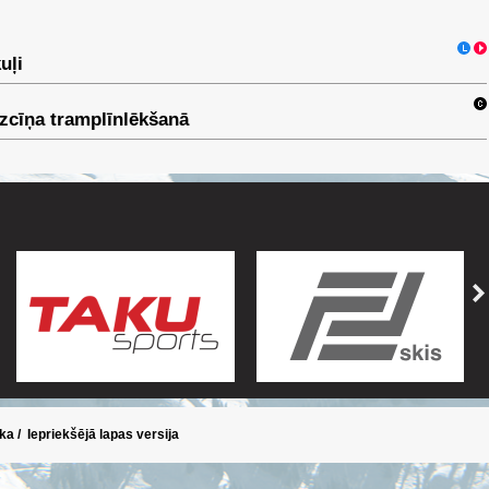
uļi
zcīņa tramplīnlēkšanā
ika
/
Iepriekšējā lapas versija