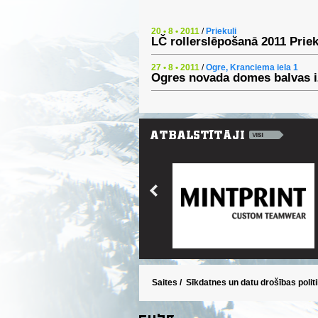
20 • 8 • 2011
/
Priekuļi
LČ rollerslēpošanā 2011 Priek
27 • 8 • 2011
/
Ogre, Kranciema iela 1
Ogres novada domes balvas i
Saites
/
Sīkdatnes un datu drošības polit