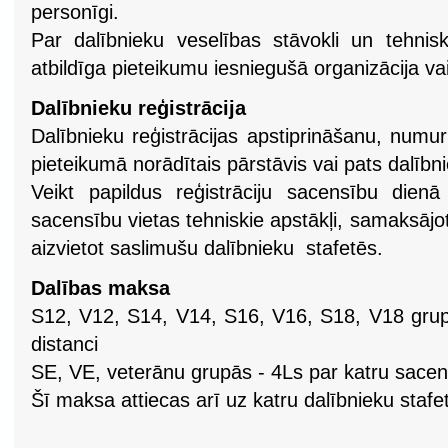
personīgi.
Par dalībnieku veselības stāvokli un tehnisk
atbildīga pieteikumu iesniegušā organizācija vai
Dalībnieku reģistrācija
Dalībnieku reģistrācijas apstiprināšanu, num
pieteikumā norādītais pārstāvis vai pats dalībn
Veikt papildus reģistrāciju sacensību dienā
sacensību vietas tehniskie apstākļi, samaksājot
aizvietot saslimušu dalībnieku stafetēs.
Dalības maksa
S12, V12, S14, V14, S16, V16, S18, V18 grup
distanci
SE, VE, veterānu grupās - 4Ls par katru sacens
Šī maksa attiecas arī uz katru dalībnieku stafe