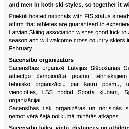
and men in both ski styles, so together it wi
Priekuli hosted nationals with FIS status alread
affirm that athletes are guaranteed to experien
Latvian Skiing association wishes good luck to 
season and will welcome cross country skiers in
February.
Sacensību organizators
Sacensības organizē Latvijas Slēpošanas S
attiecīgo čempionāta posmu tehniskajiem
tehnisko organizāciju par katru posmu, 
vienojoties, LSS nodod Sporta klubam, Spo
organizācijai.
Sacensības tiek organizētas un norisinās 
ņemot vērā šajā nolikumā minētās atkāpes.
Sacensību laiks, vieta, distances un atbildī