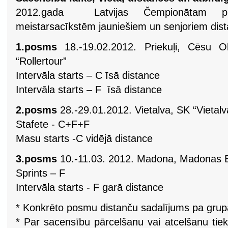
2012.gada Latvijas Čempionātam pie
meistarsacīkstēm jauniešiem un senjoriem dis
1.posms
18.-19.02.2012. Priekuļi, Cēsu Ol
“Rollertour”
Intervāla starts – C īsā distance
Intervāla starts – F īsā distance
2.posms
28.-29.01.2012. Vietalva, SK “Vietalv
Stafete - C+F+F
Masu starts -C vidējā distance
3.posms
10.-11.03. 2012. Madona, Madonas
Sprints – F
Intervāla starts - F garā distance
* Konkrēto posmu distanču sadalījums pa grup
* Par sacensību pārcelšanu vai atcelšanu tie