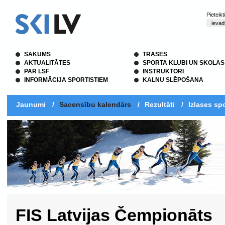
Pieteik
SĀKUMS
TRASES
AKTUALITĀTES
SPORTA KLUBI UN SKOLAS
PAR LSF
INSTRUKTORI
INFORMĀCIJA SPORTISTIEM
KALNU SLĒPOŠANA
Jaunumi
/
Sacensību kalendārs
/
Rezultāti
/
Izlases spo
FIS Latvijas Čempionāts