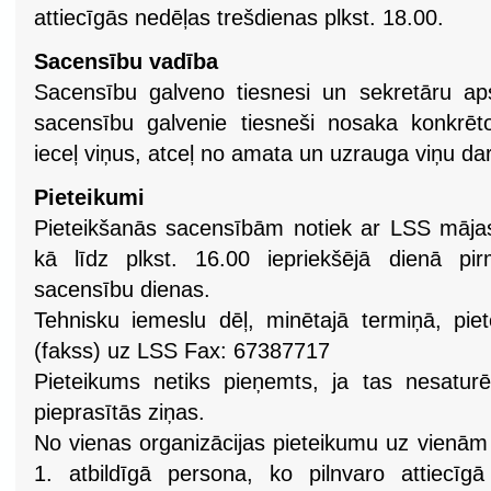
attiecīgās nedēļas trešdienas plkst. 18.00.
Sacensību vadība
Sacensību galveno tiesnesi un sekretāru ap
sacensību galvenie tiesneši nosaka konkrēt
ieceļ viņus, atceļ no amata un uzrauga viņu da
Pieteikumi
Pieteikšanās sacensībām notiek ar LSS mājas
kā līdz plkst. 16.00 iepriekšējā dienā pi
sacensību dienas.
Tehnisku iemeslu dēļ, minētajā termiņā, piet
(fakss) uz LSS Fax: 67387717
Pieteikums netiks pieņemts, ja tas nesaturē
pieprasītās ziņas.
No vienas organizācijas pieteikumu uz vienām 
1. atbildīgā persona, ko pilnvaro attiecīgā 