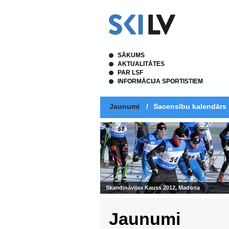
SĀKUMS
AKTUALITĀTES
PAR LSF
INFORMĀCIJA SPORTISTIEM
Jaunumi
/
Sacensību kalendārs
Skandināvijas Kauss 2012, Madona
Jaunumi