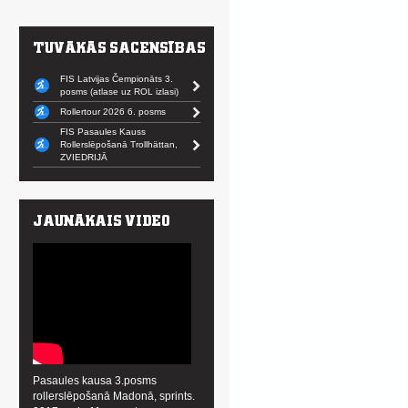
FIS Latvijas Čempionāts 3.
posms (atlase uz ROL izlasi)
Rollertour 2026 6. posms
FIS Pasaules Kauss
Rollerslēpošanā Trollhättan,
ZVIEDRIJĀ
Pasaules kausa 3.posms
rollerslēpošanā Madonā, sprints.