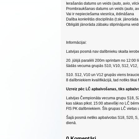
Ierašanās datums un veids (auto, avio, vilci
Prombraukšanas datums un veids (auto, avio
Vai ir nepieciešama viesnīca, ēdināšana
Dalība konkrētās disciplīnās (t.sk. jānorād
Obligāti jānorāda zābaku stiprinājuma vei
Informācijai:
Latvijas posmā nav dalībnieku skaita iero
20. jūlijā paralēli 200m sprintam no 12:00 l
šādās vecuma grupās S10, V10, S12, V12, 
S10. S12, V10 un V12 grupās viens brauciens
8 dalībniekiem kvalifikācijā, tad notiks tikai 
Uzreiz pēc LČ apbalvošanas, tiks apbalvo
Latvijas Čempionāta vecuma grupu S18, S2
kas sākas plkst. 15:00 atsevišķi no LČ bērn
FIS PK dalībniekiem. Šīs grupas LČ vietas u
Šajā posmā netiks apbalvotas S18, S20, S,
dienā.
0 Komentāri