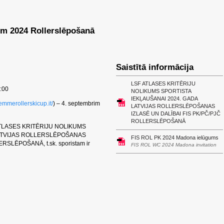
em 2024 Rollerslēpošanā
Saistītā informācija
LSF ATLASES KRITĒRIJU
:00
NOLIKUMS SPORTISTA
IEKĻAUŠANAI 2024. GADA
iemmerollerskicup.it/
) – 4. septembrim
LATVIJAS ROLLERSLĒPOŠANAS
IZLASĒ UN DALĪBAI FIS PK/PČ/PJČ
ROLLERSLĒPOŠANĀ
F ATLASES KRITĒRIJU NOLIKUMS
LATVIJAS ROLLERSLĒPOŠANAS
FIS ROL PK 2024 Madona ielūgums
RSLĒPOŠANĀ, t.sk. sporistam ir
FIS ROL WC 2024 Madona invitation