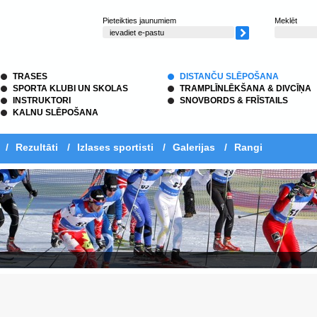
Pieteikties jaunumiem
Meklēt
TRASES
DISTANČU SLĒPOŠANA
SPORTA KLUBI UN SKOLAS
TRAMPLĪNLĒKŠANA & DIVCĪŅA
INSTRUKTORI
SNOVBORDS & FRĪSTAILS
KALNU SLĒPOŠANA
/
Rezultāti
/
Izlases sportisti
/
Galerijas
/
Rangi