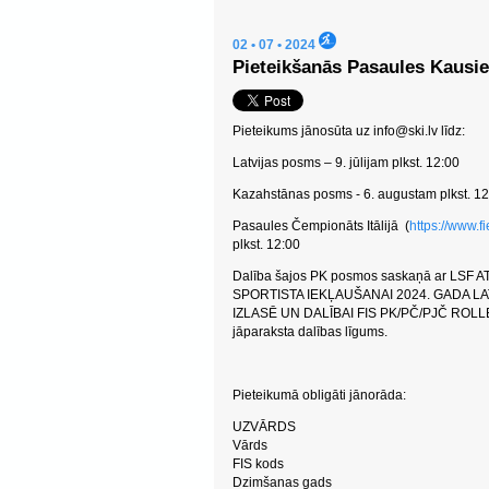
02 • 07 • 2024
Pieteikšanās Pasaules Kausi
Pieteikums jānosūta uz
info@ski.lv
līdz:
Latvijas posms – 9. jūlijam plkst. 12:00
Kazahstānas posms - 6. augustam plkst. 12
Pasaules Čempionāts Itālijā (
https://www.f
plkst. 12:00
Dalība šajos PK posmos saskaņā ar LS
SPORTISTA IEKĻAUŠANAI 2024. GADA 
IZLASĒ UN DALĪBAI FIS PK/PČ/PJČ ROLLE
jāparaksta dalības līgums.
Pieteikumā obligāti jānorāda:
UZVĀRDS
Vārds
FIS kods
Dzimšanas gads