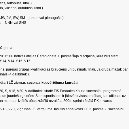
ens, autobuss, utml.)
, vilciens, autobuss, utml.)
a JW, JM, SW, SM – juniori vai pieaugušie)
ds – NNN vai SNS
bežojuma.
īdz 15:00 notiks Latvijas Čempionāta 1. posms šajā disciplīnā, kurā būs starti
S14, V14, S16, V16.
, pārējās grupās kvalifikācijas brauciens un pusfināli, fināli. Ja grupā mazāk par
fināls (4 dalībnieki).
ti arī LČ ziemas sezonas kopvērtējuma laureāti.
0, S, V18, V20, V dalībnieki startē FIS Pasaules Kausa sacensību programmā,
u un jauniešu grupām. Šiem sportistiem ir jāievēro visas prasības, kas attiecas uz
n medaļas izcīnīs pēc uzrādītā rezultāta 200m sprinta finālā PK ietvaros.
 V18, V20, V grupas LČ vērtējumā, tās tiks apbalvotas LČ 3. posma 2. sacensību