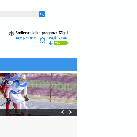
Šodienas laika prognoze Rīgai
Temp.: 19°C
Vējš: 2m/s