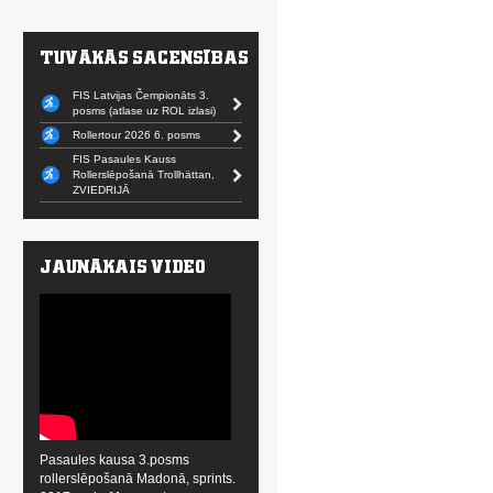
FIS Latvijas Čempionāts 3.
posms (atlase uz ROL izlasi)
Rollertour 2026 6. posms
FIS Pasaules Kauss
Rollerslēpošanā Trollhättan,
ZVIEDRIJĀ
Pasaules kausa 3.posms
rollerslēpošanā Madonā, sprints.