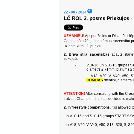
22 • 08 • 2024
LČ ROL 2. posms Priekuļos - 
UZMANĪBU!
Apspriežoties ar Distanču slē
Čempionāta žūrija ir nolēmusi sacensību pr
uz noteikumu 2. punktu:
2. Brīvā stila sacensībās
atļauts startē
sekojoši:
-
V10-16 un S10-16 grupās ST
diametrs ≤ 71mm; platums ≥
-
V18, V20, V, V40, V50, S
GUMIJAS
ritentiņi, diamet
ATTENTION!
After consulting with the Cro
Latvian Championship has decided to make c
2. In freestyle competitions
, it is allowed 
- in V10-16 and S10-16 groups START SKAT
- in V18, V20, V, V40, V50, S18, S20, S, S4