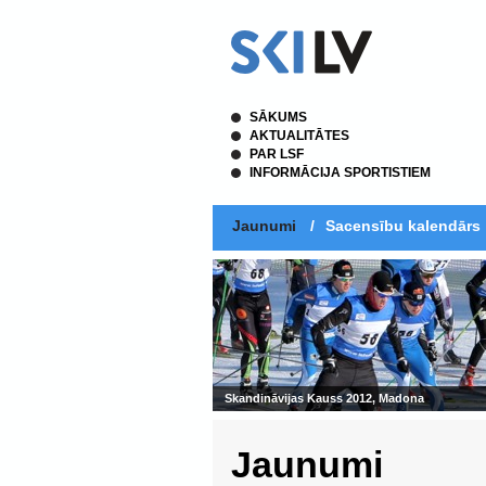
SĀKUMS
AKTUALITĀTES
PAR LSF
INFORMĀCIJA SPORTISTIEM
Jaunumi
/
Sacensību kalendārs
Skandināvijas Kauss 2012, Madona
Jaunumi