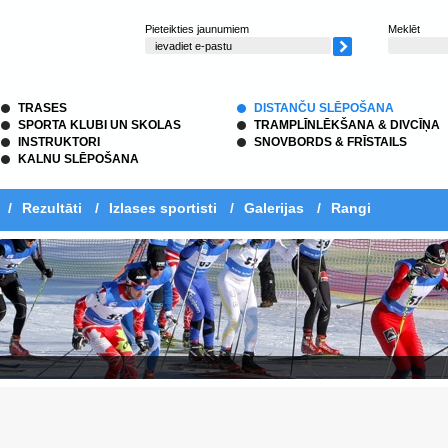
Pieteikties jaunumiem
Meklēt
TRASES
DISTANČU SLĒPOŠANA
SPORTA KLUBI UN SKOLAS
TRAMPLĪNLĒKŠANA & DIVCĪŅA
INSTRUKTORI
SNOVBORDS & FRĪSTAILS
KALNU SLĒPOŠANA
/
Rezultāti
/
Izlases sportisti
/
Galerijas
/
Rangi