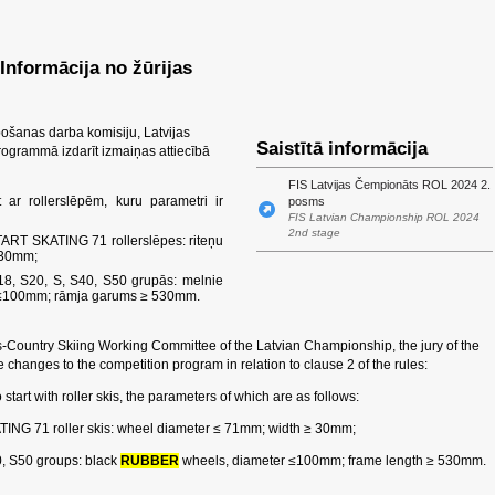
Informācija no žūrijas
pošanas darba komisiju, Latvijas
Saistītā informācija
ogrammā izdarīt izmaiņas attiecībā
FIS Latvijas Čempionāts ROL 2024 2.
t ar rollerslēpēm, kuru parametri ir
posms
FIS Latvian Championship ROL 2024
2nd stage
ART SKATING 71 rollerslēpes: riteņu
 30mm;
18, S20, S, S40, S50 grupās: melnie
rs ≤100mm; rāmja garums ≥ 530mm.
ss-Country Skiing Working Committee of the Latvian Championship, the jury of the
hanges to the competition program in relation to clause 2 of the rules:
to start with roller skis, the parameters of which are as follows:
ING 71 roller skis: wheel diameter ≤ 71mm; width ≥ 30mm;
0, S50 groups: black
RUBBER
wheels, diameter ≤100mm; frame length ≥ 530mm.