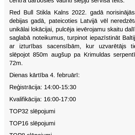
centrā darbosies Vauhti slēpju servisa telts.
Red Bull Stikla Kalns 2022. gadā norisinājās
debijas gadā, pateicoties Latvijā vēl nered
unikālai lokācijai, pulcēja ievērojamu skaitu da
saglabā noteikumus, turpinot iepazīstināt Balt
ar izturības sacensībām, kur uzvarētājs tie
slēpojot 850m augšup pa Krimuldas serpentī
72m.
Dienas kārtība 4. februārī:
Reģistrācija: 14:00-15:30
Kvalifikācija: 16:00-17:00
TOP32 slēpojumi
TOP16 slēpojumi