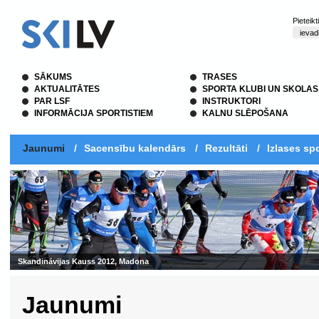
Pieteik
SĀKUMS
TRASES
AKTUALITĀTES
SPORTA KLUBI UN SKOLAS
PAR LSF
INSTRUKTORI
INFORMĀCIJA SPORTISTIEM
KALNU SLĒPOŠANA
Jaunumi
/
Sacensību kalendārs
/
Rezultāti
/
Izlases spo
Skandināvijas Kauss 2012, Madona
Jaunumi