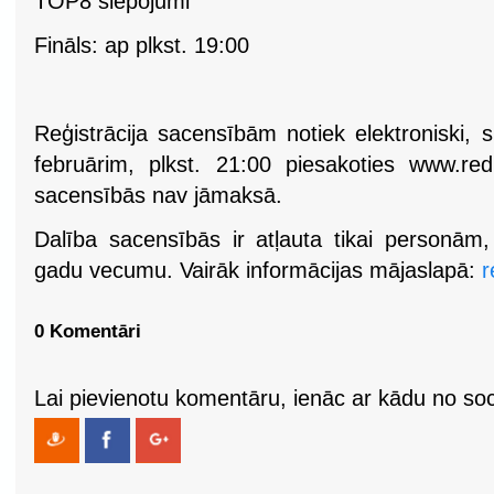
TOP8 slēpojumi
Fināls: ap plkst. 19:00
Reģistrācija sacensībām notiek elektroniski,
februārim, plkst. 21:00 piesakoties www.redbu
sacensībās nav jāmaksā.
Dalība sacensībās ir atļauta tikai personā
gadu vecumu. Vairāk informācijas mājaslapā:
r
0 Komentāri
Lai pievienotu komentāru, ienāc ar kādu no soci