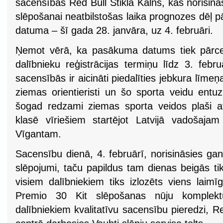
sacensības Red Bull Stikla Kalns, kas norisinā
slēpošanai neatbilstošas laika prognozes dēļ pā
datuma – šī gada 28. janvāra, uz 4. februāri.
Ņemot vērā, ka pasākuma datums tiek pārcelt
dalībnieku reģistrācijas termiņu līdz 3. febr
sacensībās ir aicināti piedalīties jebkura līmeņa 
ziemas orientieristi un šo sporta veidu entuz
šogad redzami ziemas sporta veidos plaši a
klasē vīriešiem startējot Latvijā vadošaja
Vīgantam.
Sacensību dienā, 4. februārī, norisināsies gan 
slēpojumi, taču papildus tam dienas beigās tiks
visiem dalībniekiem tiks izlozēts viens laim
Premio 30 Kit slēpošanas nūju komplektu
dalībniekiem kvalitatīvu sacensību pieredzi, R