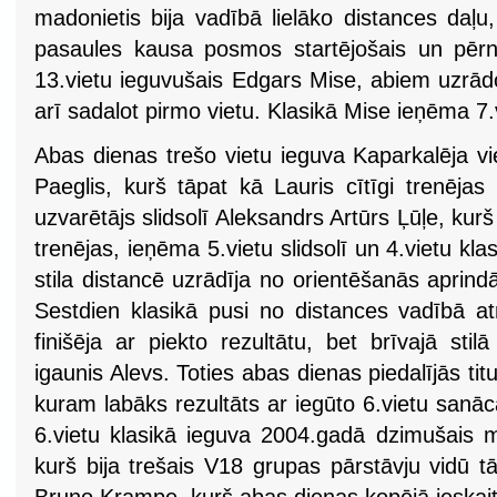
madonietis bija vadībā lielāko distances daļu
pasaules kausa posmos startējošais un pērn
13.vietu ieguvušais Edgars Mise, abiem uzrādot
arī sadalot pirmo vietu. Klasikā Mise ieņēma 7.
Abas dienas trešo vietu ieguva Kaparkalēja v
Paeglis, kurš tāpat kā Lauris cītīgi trenēja
uzvarētājs slidsolī Aleksandrs Artūrs Ļūļe, kur
trenējas, ieņēma 5.vietu slidsolī un 4.vietu kla
stila distancē uzrādīja no orientēšanās apri
Sestdien klasikā pusi no distances vadībā at
finišēja ar piekto rezultātu, bet brīvajā sti
igaunis Alevs. Toties abas dienas piedalījās titul
kuram labāks rezultāts ar iegūto 6.vietu sanāc
6.vietu klasikā ieguva 2004.gadā dzimušais m
kurš bija trešais V18 grupas pārstāvju vidū tāp