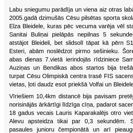
Labu sniegumu parādīja un viena aiz otras labā
2005.gadā dzimušās Cēsu pilsētas sporta skol
Elza Bleidele, kuras pēc vecuma varēja vēl st
Sanitai Buliņai pielāpās nepilnas 5 sekunde
atstājot Bleideli, bet slidsolī tāpat kā pērn 
Esteri, abām noslēdzot pirmo sešinieku. Šore
abas dienas 7.vietā ierindojās rīdziniece S
Auziņas un Bendikas abos startos bija treš
turpat Cēsu Olimpiskā centra trasē FIS sacens
vietas, ļoti daudz esot priekšā Volfai un Bleidele
Vīriešiem 10,4km distancē bija pavisam pretēj
norisinājās ārkārtīgi līdzīga cīņa, padarot sace
18 gadus vecais Lauris Kaparakalējs otro vie
Alevu apsteidza tikai par 0,3 sekundēm. S
pasaules junioru čempionātā un arī pieaug