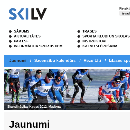
Pieteik
SĀKUMS
TRASES
AKTUALITĀTES
SPORTA KLUBI UN SKOLAS
PAR LSF
INSTRUKTORI
INFORMĀCIJA SPORTISTIEM
KALNU SLĒPOŠANA
Jaunumi
/
Sacensību kalendārs
/
Rezultāti
/
Izlases spo
Skandināvijas Kauss 2012, Madona
Jaunumi