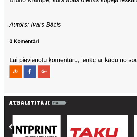
Bruno Krampe, kurš abas dienas kopējā ieskaitē
Autors: Ivars Bācis
0 Komentāri
Lai pievienotu komentāru, ienāc ar kādu no soci