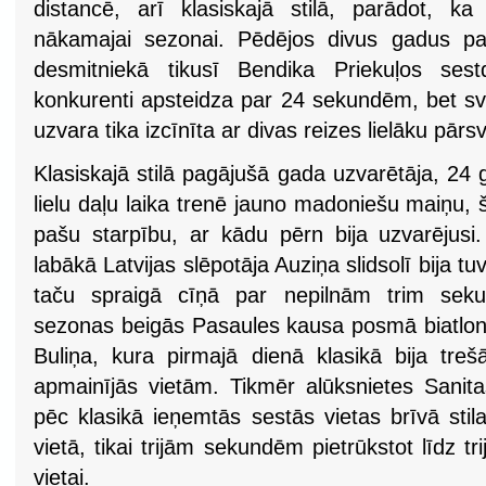
distancē, arī klasiskajā stilā, parādot, ka
nākamajai sezonai. Pēdējos divus gadus pa
desmitniekā tikusī Bendika Priekuļos sestd
konkurenti apsteidza par 24 sekundēm, bet svētd
uzvara tika izcīnīta ar divas reizes lielāku pā
Klasiskajā stilā pagājušā gada uzvarētāja, 24 
lielu daļu laika trenē jauno madoniešu maiņu, 
pašu starpību, ar kādu pērn bija uzvarējusi.
labākā Latvijas slēpotāja Auziņa slidsolī bija tuv
taču spraigā cīņā par nepilnām trim sek
sezonas beigās Pasaules kausa posmā biatlonā 
Buliņa, kura pirmajā dienā klasikā bija treš
apmainījās vietām. Tikmēr alūksnietes Sani
pēc klasikā ieņemtās sestās vietas brīvā stila
vietā, tikai trijām sekundēm pietrūkstot līdz t
vietai.