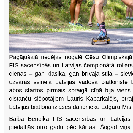
Pagājušajā nedēļas nogalē Cēsu Olimpiskajā 
FIS sacensībās un Latvijas čempionātā roller
dienas – gan klasikā, gan brīvajā stilā – sie
uzvaras svinēja Latvijas vadošā biatloniste 
abos startos pirmais spraigā cīņā bija vien
distanču slēpotājiem Lauris Kaparkalējs, otra
Latvijas biatlona izlases dalībnieku Edgaru Misi
Baiba Bendika FIS sacensībās un Latvijas 
piedalījās otro gadu pēc kārtas. Šogad viņ