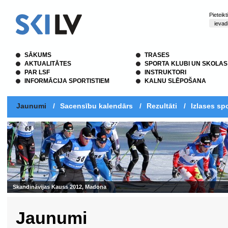
Pieteik
SĀKUMS
TRASES
AKTUALITĀTES
SPORTA KLUBI UN SKOLAS
PAR LSF
INSTRUKTORI
INFORMĀCIJA SPORTISTIEM
KALNU SLĒPOŠANA
Jaunumi
/
Sacensību kalendārs
/
Rezultāti
/
Izlases spo
Skandināvijas Kauss 2012, Madona
Jaunumi