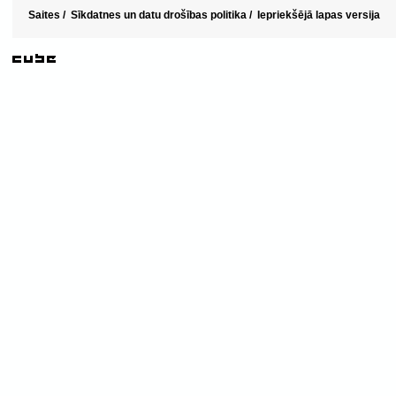
Saites
/
Sīkdatnes un datu drošības politika
/
Iepriekšējā lapas versija