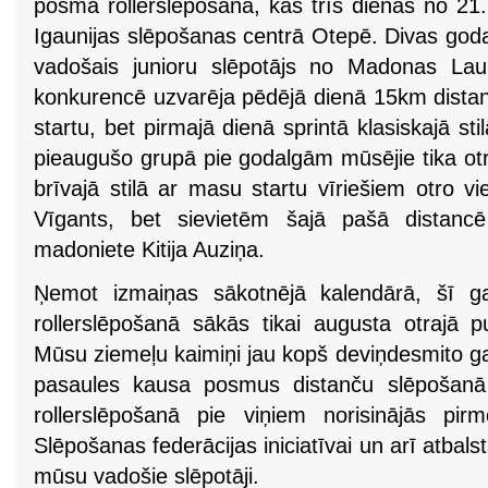
posmā rollerslēpošanā, kas trīs dienas no 21.
Igaunijas slēpošanas centrā Otepē. Divas god
vadošais junioru slēpotājs no Madonas Laur
konkurencē uzvarēja pēdējā dienā 15km distancē
startu, bet pirmajā dienā sprintā klasiskajā sti
pieaugušo grupā pie godalgām mūsējie tika ot
brīvajā stilā ar masu startu vīriešiem otro v
Vīgants, bet sievietēm šajā pašā distancē 
madoniete Kitija Auziņa.
Ņemot izmaiņas sākotnējā kalendārā, šī 
rollerslēpošanā sākās tikai augusta otrajā 
Mūsu ziemeļu kaimiņi jau kopš deviņdesmito ga
pasaules kausa posmus distanču slēpošanā
rollerslēpošanā pie viņiem norisinājās pirmo
Slēpošanas federācijas iniciatīvai un arī atbals
mūsu vadošie slēpotāji.