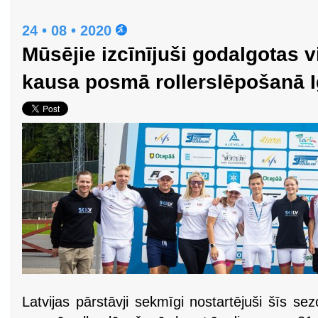
24 • 08 • 2020
Mūsējie izcīnījuši godalgotas 
kausa posmā rollerslēpošanā I
Latvijas pārstāvji sekmīgi nostartējuši šīs s