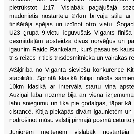
pietrūkstot 1:17. Vislabāk pagājušajā sez
madonietis nostartēja 27km brīvajā stilā a
finišētāja spējas un izcīnot otro vietu. Šog
U23 grupā 9.vietu ieguvušais Vīgants finiš
desmitdaļām apsteidza divus norvēģus un p
igaunim Raido Rankelam, kurš pasaules kaus
trīs reizes ir ticis trīsdesmitniekā un vairākas 
Atšķirībā no Vīganta sieviešu konkurencē Kit
stabilitāti. Sprintā klasikā Kitijai nācās samie
10km klasikā ar intervāla startu viņa apst
Auziņai labā nozīmē bija arī viena izņēmuma 
labu sniegumu un tika pie godalgas, tāpat kā
distancē. Kitija piekāpās divām igaunietēm un u
nodrošinot mūsu valstij pirmajā posmā ceturto
Juniorēm meitenēm vislabāk nostartēja