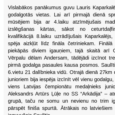
Vislabākos panākumus guvu Lauris Kaparkalējs,
godalgotās vietas. Lai arī pirmajā dienā spri
mūsējiem bija ar 4.laiku atzīmējušais mado
izslēgšanas kārtas, sākot no ceturtdaļfin
kvalifikācijā 8.laiku uzrādījušais Kaparkalēj
spēja aizkļūt līdz fināla četriniekam. Fināl
piekāpās diviem igauņiem, tajā skaitā arī
Vērpalu dēlam Andersam, tādējādi izcīnot tre
pirmā godalga pasaules kausa posmos. Saulītis
6.vietu 21 dalībnieka vidū. Otrajā dienā 27km
junioriem bija iespēja izcīnīt vēl vienu godalgu,
viens Latvijas čempionātu medaļnieks juni
Aleksandrs Artūrs Ļūļe no SS “Arkādija” – atr
grupā, taču ne somu un nevienu no trim i
pārspēt finiša spurtā. Ātrākais no latviešiem f