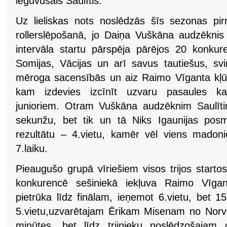
ieguvušais Saulītis.
Uz lieliskas nots noslēdzās šīs sezonas p
rollerslēpošanā, jo Daiņa Vuškāna audzēknis
intervāla startu pārspēja pārējos 20 konkure
Somijas, Vācijas un arī savus tautiešus, s
mēroga sacensībās un aiz Raimo Vīganta kļūs
kam izdevies izcīnīt uzvaru pasaules ka
junioriem. Otram Vuškāna audzēknim Saulītim
sekunžu, bet tik un tā Niks Igaunijas pos
rezultātu – 4.vietu, kamēr vēl viens madoni
7.laiku.
Pieaugušo grupā vīriešiem visos trijos starto
konkurencē sešiniekā iekļuva Raimo Vīga
pietrūka līdz finālam, ieņemot 6.vietu, bet 1
5.vietu,uzvarētajam Ērikam Misenam no Norvē
minūtes, bet līdz trijnieku noslēdzošajam 