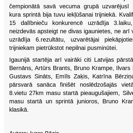
čempionātā savā vecuma grupā uzvarējusī 
kura sprintā bija tuvu iekļūšanai trijniekā. Kval
15 dalībnieču konkurencē uzrādīja 3.laiku,
neizdevās apsteigt ne divas igaunietes, ne arī
uzrādīja 6.rezultātu, uzvarētājai piekāpjot
trijniekam pietrūkstot nepilnai pusminūtei.
Igaunijā startēja arī vairāki citi Latvijas pārs
Bernāns, Artūrs Brants, Bruno Krampe, Ilvars 
Gustavs Sināts, Emīls Zaķis, Katrīna Bērziņ
pārsvarā sanāca finišēt noslēdzošajās viet
8.vietu 27km masu startā pieaugušajiem, Silv
masu startā un sprintā junioros, Bruno Kra
klasikā.