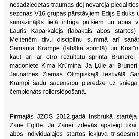
nesadziedētās traumas dēļ nevarēja piedalītie
sezonas V16 grupas pārstāvjiem Edijs Eiduks u
samazinājās lielā intriga puišiem un abas vi
Lauris Kaparkalējs (labākais abos startos)
Meitenēm divu disciplīnu summā arī sanāca
Samanta Krampe (labāka sprintā) un Kristīn
kaut arī ar otro rezultātu sprintā Brunerei
madoniete Kima Krūmiņa. Ja Ļūle ar Bruneri 
Jaunatnes Ziemas Olimpiskajā festivālā Sa
Krampi šādu sacensību pieredze uz sniega 
čempionāts rollerslēpošanā.
Pirmajās JZOS 2012.gadā Insbrukā startēja 
Zane Eglīte. Ja Zanei izdevās apsteigt tikai
abos individuālajos startos iekļuva trīsdesmit