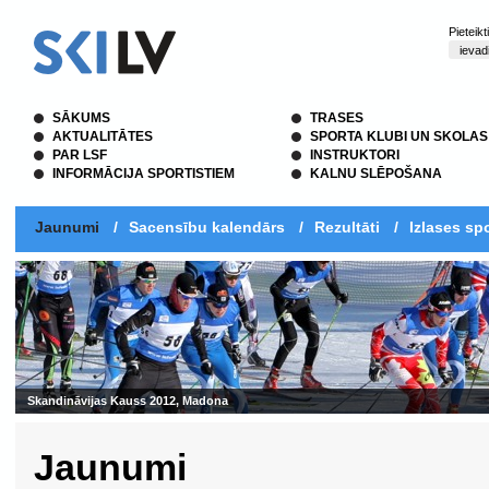
Pieteik
SĀKUMS
TRASES
AKTUALITĀTES
SPORTA KLUBI UN SKOLAS
PAR LSF
INSTRUKTORI
INFORMĀCIJA SPORTISTIEM
KALNU SLĒPOŠANA
Jaunumi
/
Sacensību kalendārs
/
Rezultāti
/
Izlases spo
Jaunumi