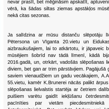
nevar prasīt, bet mēģināsim apskatīt, aptuven
vērā, ka šādas siltas ziemas apstākļos mūsēj
nekā citas sezonas.
Ja salīdzina ar mūsu distanču slēpotāju lī
Pētersona un Vīganta 20.vietu un Eiduka
aizbraukušajiem, lai to atkārtotu, ir jāpaveic
mūsējiem šobrīd nav tādā līmenī, kādā bij
2016.gadā, un, otrkārt, vadošās slēpošanas liel
diviem, bet gan ar trim pārstāvjiem. Pagājušā
saviem vienaudžiem un gadu vecākajiem, A.A.
55.vietu, kamēr K.Brunerei nācās palikt ārpu
slēpošanas lielvalstis startēja ar četriem da
puišiem varētu gaidīt iekļūšanu četrdesmi
pacīnīties par vietām piecdesmitniekā