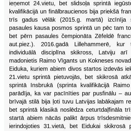
ieņemot 24.vietu, bet slidsoļa sprintā iegūst
kvalifikācijā un finālbraucienos bija priekšā 
trīs gadus vēlāk (2015.g. martā) izcīnīja
pasaules kausa posmos sprintā un pēc tam to a
bet pērn pasaules čempionāta Zēfeldē francū
aut.piez.). 2016.gadā Lillehammerē, kur t
individuālā disciplīna skikross, Latviju arī
madonietis Raimo Vīgants un Kokneses novada
Eiduka, kuriem abiem divos startos izdevās ie
21.vietu sprintā pietuvojās, bet skikrosā at
sprintā Insbrukā (sprinta kvalifikācijā Raim
parādīja, ka var pacīnīties par pusfinālu – au
brīvajā stilā bija ļoti tuvu Latvijas labākajam
bet sprintā klasikā noslēdza ceturtdaļfināla t
startā abiem nācās palikt ārpus trīsdesmitn
ierindojoties 31.vietā, bet Eidukai skikrosā 