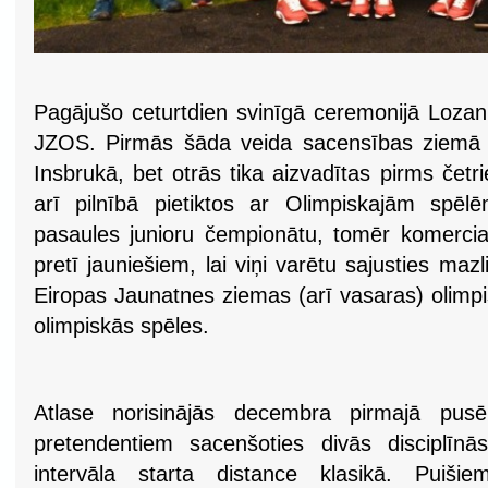
Pagājušo ceturtdien svinīgā ceremonijā Lozann
JZOS. Pirmās šāda veida sacensības ziemā p
Insbrukā, bet otrās tika aizvadītas pirms čet
arī pilnībā pietiktos ar Olimpiskajām spē
pasaules junioru čempionātu, tomēr komerciali
pretī jauniešiem, lai viņi varētu sajusties mazl
Eiropas Jaunatnes ziemas (arī vasaras) olimpisk
olimpiskās spēles.
Atlase norisinājās decembra pirmajā pusē 
pretendentiem sacenšoties divās disciplīnā
intervāla starta distance klasikā. Puišie