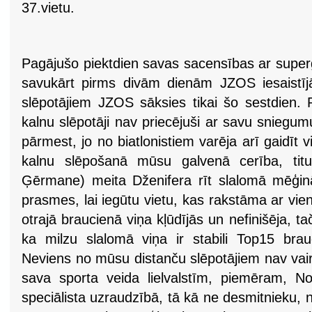
37.vietu.
Pagājušo piektdien savas sacensības ar supergi
savukārt pirms divām dienām JZOS iesaistījās
slēpotājiem JZOS sāksies tikai šo sestdien. 
kalnu slēpotāji nav priecējuši ar savu snieg
pārmest, jo no biatlonistiem varēja arī gaidīt 
kalnu slēpošanā mūsu galvenā cerība, titu
Ģērmane) meita Dženifera rīt slalomā mēģinā
prasmes, lai iegūtu vietu, kas rakstāma ar vie
otrajā braucienā viņa kļūdījās un nefinišēja, t
ka milzu slalomā viņa ir stabili Top15 bra
Neviens no mūsu distanču slēpotājiem nav vai
sava sporta veida lielvalstīm, piemēram, Norv
speciālista uzraudzībā, tā kā ne desmitnieku,