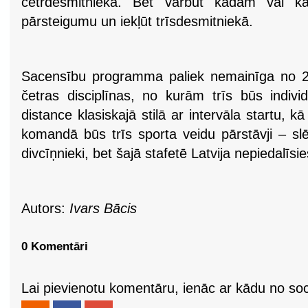
četrdesmitniekā. Bet varbūt kādam vai k
pārsteigumu un iekļūt trīsdesmitniekā.
Sacensību programma paliek nemainīga no 20
četras disciplīnas, no kurām trīs būs indivi
distance klasiskajā stilā ar intervāla startu, k
komandā būs trīs sporta veidu pārstāvji – slēp
divcīņnieki, bet šajā stafetē Latvija nepiedalīsie
Autors:
Ivars Bācis
0 Komentāri
Lai pievienotu komentāru, ienāc ar kādu no soci