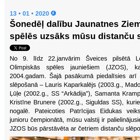
13 • 01 • 2020
Šonedēļ dalību Jaunatnes Zie
spēlēs uzsāks mūsu distanču s
No 9. līdz 22.janvārim Šveices pilsētā L
Olimpiskās spēles jauniešiem (JZOS), 
2004.gadam. Šajā pasākumā piedalīsies arī č
slēpošanā – Lauris Kaparkalējs (2003.g., Mad
Ļūļe (2002.g., SS “Arkādija”), Samanta Kramp
Kristīne Brunere (2002.g., Siguldas SS), kuri
nogalē. Pateicoties Patrīcijas Eidukas vei
junioru čempionātā, mūsu valstij ir palielinājus
JZOS būs pārstāvēta ar četriem distanču slēpo