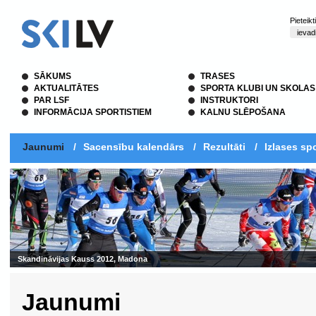
Pieteik
SĀKUMS
TRASES
AKTUALITĀTES
SPORTA KLUBI UN SKOLAS
PAR LSF
INSTRUKTORI
INFORMĀCIJA SPORTISTIEM
KALNU SLĒPOŠANA
Jaunumi
/
Sacensību kalendārs
/
Rezultāti
/
Izlases spo
Skandināvijas Kauss 2012, Madona
Jaunumi