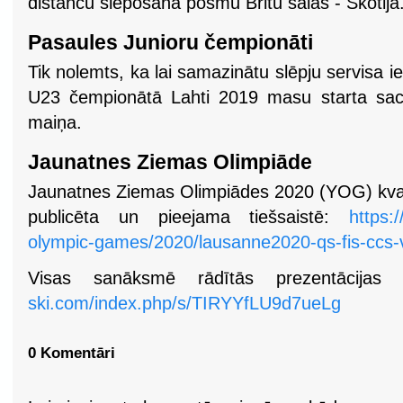
distanču slēpošanā posmu Britu salās - Skotijā
Pasaules Junioru čempionāti
Tik nolemts, ka lai samazinātu slēpju servisa i
U23 čempionātā Lahti 2019 masu starta sace
maiņa.
Jaunatnes Ziemas Olimpiāde
Jaunatnes Ziemas Olimpiādes 2020 (YOG) kvalifik
publicēta un pieejama tiešsaistē:
https:
olympic-games/2020/lausanne2020-qs-fis-ccs-
Visas sanāksmē rādītās prezentācijas
ski.com/index.php/s/TIRYYfLU9d7ueLg
0 Komentāri