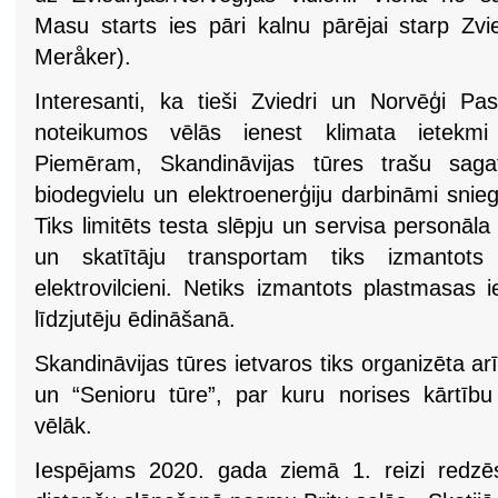
Masu starts ies pāri kalnu pārējai starp Zvie
Meråker).
Interesanti, ka tieši Zviedri un Norvēģi 
noteikumos vēlās ienest klimata ietekmi
Piemēram, Skandināvijas tūres trašu saga
biodegvielu un elektroenerģiju darbināmi snieg
Tiks limitēts testa slēpju un servisa personāla
un skatītāju transportam tiks izmantots 
elektrovilcieni. Netiks izmantots plastmasas 
līdzjutēju ēdināšanā.
Skandināvijas tūres ietvaros tiks organizēta ar
un “Senioru tūre”, par kuru norises kārtību 
vēlāk.
Iespējams 2020. gada ziemā 1. reizi redzē