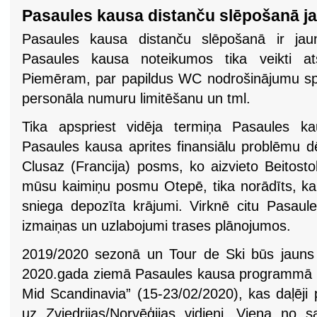
Pasaules kausa distanču slēpošanā j
Pasaules kausa distanču slēpošanā ir jau
Pasaules kausa noteikumos tika veikti atse
Piemēram, par papildus WC nodrošinājumu spor
personāla numuru limitēšanu un tml.
Tika apspriest vidēja termiņa Pasaules ka
Pasaules kausa aprites finansiālu problēmu d
Clusaz (Francija) posms, ko aizvieto Beitosto
mūsu kaimiņu posmu Otepē, tika norādīts, ka 
sniega depozīta krājumi. Virknē citu Pasau
izmaiņas un uzlabojumi trases plānojumos.
2019/2020 sezonā un Tour de Ski būs jauns 
2020.gada ziemā Pasaules kausa programmā b
Mid Scandinavia” (15-23/02/2020), kas daļēji 
uz Zviedrijas/Norvēģijas vidieni. Viena no