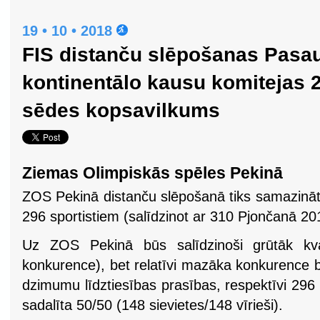
19 • 10 • 2018
FIS distanču slēpošanas Pasa
kontinentālo kausu komitejas 
sēdes kopsavilkums
Ziemas Olimpiskās spēles Pekinā
ZOS Pekinā distanču slēpošanā tiks samazinātā
296 sportistiem (salīdzinot ar 310 Pjončanā 20
Uz ZOS Pekinā būs salīdzinoši grūtāk kvali
konkurence), bet relatīvi mazāka konkurence 
dzimumu līdztiesības prasības, respektīvi 296 s
sadalīta 50/50 (148 sievietes/148 vīrieši).