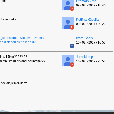
līmenī.
Otomars Otto
09 • 02 • 2017 / 18:46
t kā iepriekš.
Ketlīna Rūdolfa
09 • 02 • 2017 / 20:23
er_sports/others/vietalva-uznems-
Ivars Bācis
bas-distancu-sleposana.d?
10 • 02 • 2017 / 16:58
rints 1.5km?????.??
Juris Norups
em atbilstošu distanci sprintam???
10 • 02 • 2017 / 23:58
sociālajiem tīkliem: