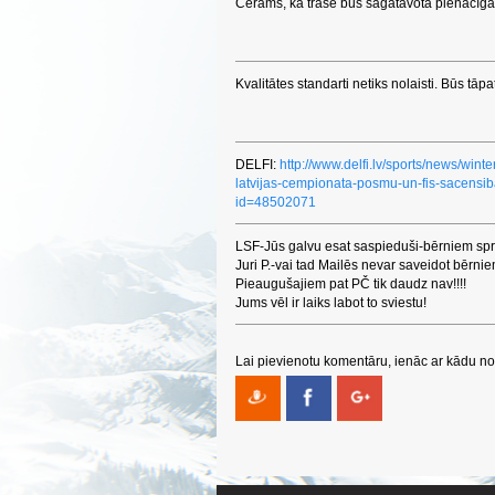
Cerams, ka trase būs sagatavota pienācīgā 
Kvalitātes standarti netiks nolaisti. Būs tāpa
DELFI:
http://www.delfi.lv/sports/news/wint
latvijas-cempionata-posmu-un-fis-sacensi
id=48502071
LSF-Jūs galvu esat saspieduši-bērniem sp
Juri P.-vai tad Mailēs nevar saveidot bērni
Pieaugušajiem pat PČ tik daudz nav!!!!
Jums vēl ir laiks labot to sviestu!
Lai pievienotu komentāru, ienāc ar kādu no 