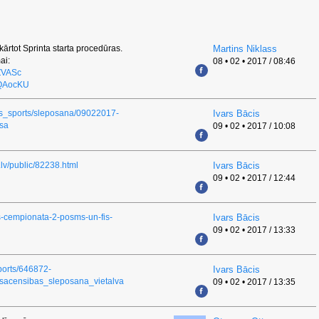
ārtot Sprinta starta procedūras.
Martins Niklass
ai:
08 • 02 • 2017 / 08:46
ZVASc
OQAocKU
mas_sports/sleposana/09022017-
Ivars Bācis
sa
09 • 02 • 2017 / 10:08
.lv/public/82238.html
Ivars Bācis
09 • 02 • 2017 / 12:44
ijas-cempionata-2-posms-un-fis-
Ivars Bācis
09 • 02 • 2017 / 13:33
sports/646872-
Ivars Bācis
sacensibas_sleposana_vietalva
09 • 02 • 2017 / 13:35