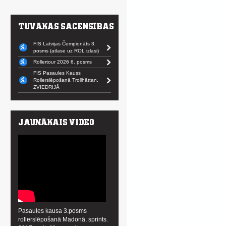
FIS Latvijas Čempionāts 3.
posms (atlase uz ROL izlasi)
Rollertour 2026 6. posms
FIS Pasaules Kauss
Rollerslēpošanā Trollhättan,
ZVIEDRIJĀ
Pasaules kausa 3.posms
rollerslēpošanā Madonā, sprints.