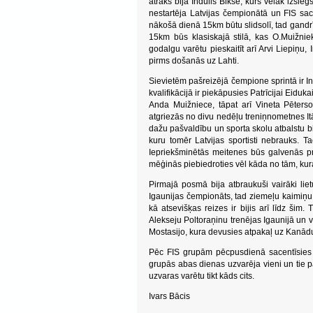
ātrāks bija Indulis Bikše, kurš vēlāk izsl
nestartēja Latvijas čempionātā un FIS sa
nākošā dienā 15km būtu slidsolī, tad gandrīz 
15km būs klasiskajā stilā, kas O.Muižnie
godalgu varētu pieskaitīt arī Arvi Liepiņu,
pirms došanās uz Lahti.
Sievietēm pašreizējā čempione sprintā ir In
kvalifikācijā ir piekāpusies Patrīcijai Eidu
Anda Muižniece, tāpat arī Vineta Pēters
atgriezās no divu nedēļu treniņnometnes Itāl
dažu pašvaldību un sporta skolu atbalstu b
kuru tomēr Latvijas sportisti nebrauks. Ta
Iepriekšminētās meitenes būs galvenās p
mēģinās piebiedroties vēl kāda no tām, ku
Pirmajā posmā bija atbraukuši vairāki lie
Igaunijas čempionāts, tad ziemeļu kaimiņu
kā atsevišķas reizes ir bijis arī līdz šim
Alekseju Poltoraņinu trenējas Igaunijā un v
Mostasijo, kura devusies atpakaļ uz Kanādu. T
Pēc FIS grupām pēcpusdienā sacentīsies a
grupās abas dienas uzvarēja vieni un tie paš
uzvaras varētu tikt kāds cits.
Ivars Bācis