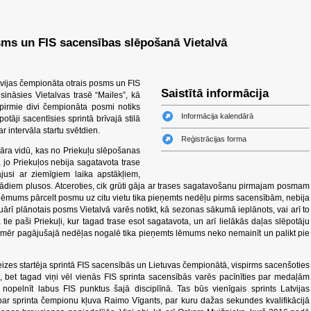
sms un FIS sacensības slēpošanā Vietalvā
tvijas čempionāta otrais posms un FIS
Saistītā informācija
ināsies Vietalvas trasē “Mailes”, kā
pirmie divi čempionāta posmi notiks
Informācija kalendārā
tāji sacentīsies sprintā brīvajā stilā
ar intervāla startu svētdien.
Reģistrācijas forma
āra vidū, kas no Priekuļu slēpošanas
, jo Priekuļos nebija sagatavota trase
jusi ar ziemīgiem laika apstākļiem,
grādiem plusos. Atceroties, cik grūti gāja ar trases sagatavošanu pirmajam posmam
 un lēmums pārcelt posmu uz citu vietu tika pieņemts nedēļu pirms sacensībām, nebija
ruārī plānotais posms Vietalvā varēs notikt, kā sezonas sākumā ieplānots, vai arī to
 tie paši Priekuļi, kur tagad trase esot sagatavota, un arī lielākās daļas slēpotāju
mēr pagājušajā nedēļas nogalē tika pieņemts lēmums neko nemainīt un palikt pie
 reizes startēja sprintā FIS sacensībās un Lietuvas čempionātā, vispirms sacenšoties
 bet tagad viņi vēl vienās FIS sprinta sacensībās varēs pacīnīties par medaļām
 nopelnīt labus FIS punktus šajā disciplīnā. Tas būs vienīgais sprints Latvijas
r sprinta čempionu kļuva Raimo Vīgants, par kuru dažas sekundes kvalifikācijā