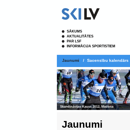
SĀKUMS
AKTUALITĀTES
PAR LSF
INFORMĀCIJA SPORTISTIEM
Jaunumi
/
Sacensību kalendārs
Skandināvijas Kauss 2012, Madona
Jaunumi