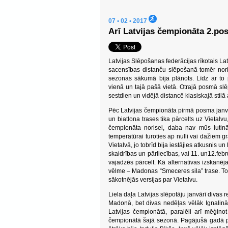
07 • 02 • 2017
Arī Latvijas čempionāta 2.po
Latvijas Slēpošanas federācijas rīkotais La
sacensības distanču slēpošanā tomēr noris
sezonas sākumā bija plānots. Līdz ar to 
vienā un tajā pašā vietā. Otrajā posmā slēpo
sestdien un vidējā distancē klasiskajā stilā 
Pēc Latvijas čempionāta pirmā posma janv
un biatlona trases tika pārcelts uz Vietalvu
čempionāta norisei, daba nav mūs lutinā
temperatūrai turoties ap nulli vai dažiem 
Vietalvā, jo tobrīd bija iestājies atkusnis
skaidrības un pārliecības, vai 11. un12.feb
vajadzēs pārcelt. Kā alternatīvas izskanēja
vēlme – Madonas “Smeceres sila” trase. To
sākotnējās versijas par Vietalvu.
Liela daļa Latvijas slēpotāju janvārī divas
Madonā, bet divas nedēļas vēlāk Ignalinā,
Latvijas čempionātā, paralēli arī mēģinot
čempionātā šajā sezonā. Pagājušā gadā pa