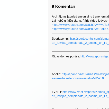
9 Komentāri
Aicinājums jauniešiem un viņu treneriem atk
Lai nebūtu falšu startu. Pāris video iedvesm
https://www.youtube.com/watch?v=rMybTe
https://www.youtube.com/watch?v=8B5R
Sportacentrs:
http://sportacentrs.com/zie
ari_latvijas_cempionata_2_posms_un_fis_
Rīgas domes portāls:
http://www.sports.riga
Apollo:
http://apollo.tvnet.lv/zinas/ari-latv
sacensibas-sleposana-vietalva/785950
TVNET:
http://www.tvnet.lv/sports/ziemas_
ari_latvijas_cempionata_2_posms_un_fis_