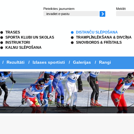
Pieteikties jaunumiem
Meklēt
TRASES
DISTANČU SLĒPOŠANA
SPORTA KLUBI UN SKOLAS
TRAMPLĪNLĒKŠANA & DIVCĪŅA
INSTRUKTORI
SNOVBORDS & FRĪSTAILS
KALNU SLĒPOŠANA
/
Rezultāti
/
Izlases sportisti
/
Galerijas
/
Rangi