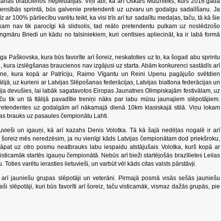
ēgšanas braucienos nepiedalījās. Viņi abi, kā arī Oskars Muižnieks, kurš 2016.gadā
censībās sprintā, būs galvenie pretendenti uz uzvaru un godalgu sadalīšanu. Ja
ar 100% pārliecību varētu teikt, ka visi trīs arī tur sadalītu medaļas, taču, tā kā šie
kam nav tik parocīgi kā slidsolis, tad reālo pretendentu pulkam uz noslēdzošo
 Ingmāru Briedi un kādu no talsiniekiem, kuri centīsies apliecināt, ka ir labā formā
ga Paškovska, kura būs favorīte arī šoreiz, neskatoties uz to, ka šogad abu sprintu
kai, kura izslēgšanas braucienos nav izgājusi uz starta. Abām konkurenci sastādīs arī
one, kura kopā ar Patrīciju, Raimo Vīgantu un Reini Upenu pagājušo svētdien
ijā, uz kurieni ar Latvijas Slēpošanas federācijas, Latvijas biatlona federācijas un
ija devušies, lai labāk sagatavotos Eiropas Jaunatnes Olimpiskajām festivālam, uz
ču tik un tā Itālijā pavadītie treniņi nāks par labu mūsu jaunajiem slēpotājiem.
retendentes uz godalgām arī nākamajā dienā 10km klasiskajā stilā. Viņu lokam
ras brauks uz pasaules čempionātu Lahti.
tuvieši un igauņi, kā arī kazahs Denis Volotka. Tā kā šajā nedēļas nogalē ir arī
 šoreiz mēs neredzēsim, ja nu vienīgi kāds Latvijas čempionātam dod priekšroku,
. Tāpat uz otro posmu neatbrauks labu iespaidu atstājušais Volotka, kurš kopā ar
isticamāk startēs igauņu čempionātā. Nebūs arī bieži startējošās brazīlietes Leilas
oties varētu ierasties lietuvieši, un varbūt vēl kāds citas valsts pārstāvji.
rī jauniešu grupas slēpotāji un veterāni. Pirmajā posmā visās sešās jauniešu
i slēpotāji, kuri būs favorīti arī šoreiz, taču visticamāk, vismaz dažās grupās, pie