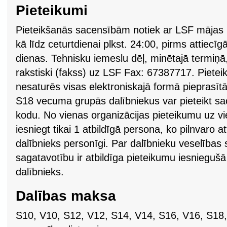
Pieteikumi
Pieteikšanās sacensībām notiek ar LSF mājas 
kā līdz ceturtdienai plkst. 24:00, pirms attie
dienas. Tehnisku iemeslu dēļ, minētajā termiņā
rakstiski (fakss) uz LSF Fax: 67387717. Pietei
nesaturēs visas elektroniskajā formā pieprasīt
S18 vecuma grupās dalībniekus var pieteikt sa
kodu. No vienas organizācijas pieteikumu uz 
iesniegt tikai 1 atbildīgā persona, ko pilnvaro at
dalībnieks personīgi. Par dalībnieku veselības s
sagatavotību ir atbildīga pieteikumu iesniegušā
dalībnieks.
Dalības maksa
S10, V10, S12, V12, S14, V14, S16, V16, S18,