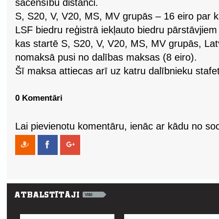
sacensību distanci.
S, S20, V, V20, MS, MV grupās – 16 eiro par k
LSF biedru reģistrā iekļauto biedru pārstāvjie
kas startē S, S20, V, V20, MS, MV grupās, Lat
nomaksā pusi no dalības maksas (8 eiro).
Šī maksa attiecas arī uz katru dalībnieku stafe
0 Komentāri
Lai pievienotu komentāru, ienāc ar kādu no soci