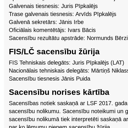
Galvenais tiesnesis: Juris Pīpkalējs
Trase galvenais tiesnesis: Arvīds Pīpkalējs
Galvenā sekretārs: Jānis Irbe
Oficiālais komentētājs: Ivars Bācis
Sacensību rezultātu apstrāde: Normunds Bērz
FIS/LČ sacensību žūrija
FIS Tehniskais delegāts: Juris Pīpkalējs (LAT)
Nacionālais tehniskais delegāts: Mārtiņš Niklas
Sacensību tiesnesis Jānis Puida
Sacensību norises kārtība
Sacensības notiek saskaņā ar LSF 2017. gada 
sacensību nolikumu. Sacensību noteikumi un ga
sacensību nolikumā tiek interpretēti saskaņā 
par ko lēmumu pieņem sacensību žūrija.