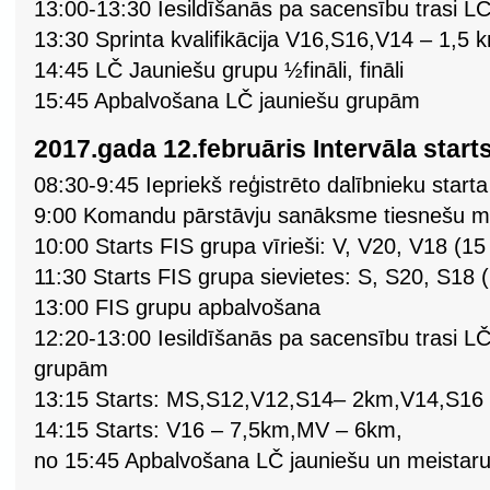
13:00-13:30 Iesildīšanās pa sacensību trasi 
13:30 Sprinta kvalifikācija V16,S16,V14 – 1,5
14:45 LČ Jauniešu grupu ½fināli, fināli
15:45 Apbalvošana LČ jauniešu grupām
2017.gada 12.februāris Intervāla starts
08:30-9:45 Iepriekš reģistrēto dalībnieku sta
9:00 Komandu pārstāvju sanāksme tiesnešu mā
10:00 Starts FIS grupa vīrieši: V, V20, V18 (1
11:30 Starts FIS grupa sievietes: S, S20, S18 
13:00 FIS grupu apbalvošana
12:20-13:00 Iesildīšanās pa sacensību trasi L
grupām
13:15 Starts: MS,S12,V12,S14– 2km,V14,S16
14:15 Starts: V16 – 7,5km,MV – 6km,
no 15:45 Apbalvošana LČ jauniešu un meistar