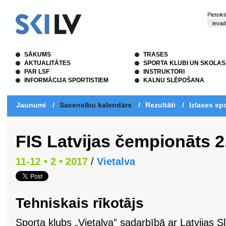
Pieteik
SĀKUMS
TRASES
AKTUALITĀTES
SPORTA KLUBI UN SKOLAS
PAR LSF
INSTRUKTORI
INFORMĀCIJA SPORTISTIEM
KALNU SLĒPOŠANA
Jaunumi
/
Sacensību kalendārs
/
Rezultāti
/
Izlases spo
FIS Latvijas čempionāts 
11-12 • 2 • 2017
/
Vietalva
Tehniskais rīkotājs
Sporta klubs „Vietalva” sadarbībā ar Latvijas S