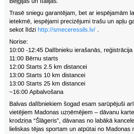
Beļģijas un Itālijas.
Trasē sniegu garantējam, bet ar iespējamām la
ietekmē, iespējami precizējumi trašu un apļu ga
sekot līdzi
http://smeceressils.lv/
.
Norise:
10:00 -12:45 Dalībnieku ierašanās, reģistrācija
11:00 Bērnu starts
12:00 Starts 2.5 km distancei
13:00 Starts 10 km distancei
13:00 Starts 25 km distancei
~16:00 Apbalvošana
Balvas dalībniekiem šogad esam sarūpējuši arī 
vietējiem Madonas uzņēmējiem – dāvanu karte
krodziņa “Šlāgeris”, dāvanas no labākā kancele
lieliskas tējas sportam un atpūtai no Madonas 