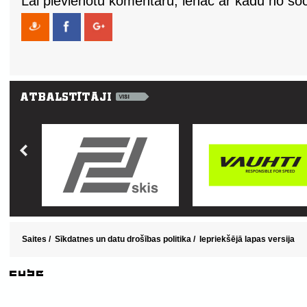
Lai pievienotu komentāru, ienāc ar kādu no soci
Saites
/
Sīkdatnes un datu drošības politika
/
Iepriekšējā lapas versija