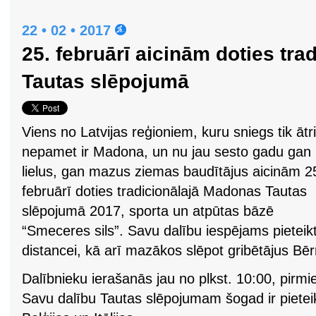
22 • 02 • 2017
25. februārī aicinām doties tr
Tautas slēpojumā
Viens no Latvijas reģioniem, kuru sniegs tik ātri
nepamet ir Madona, un nu jau sesto gadu gan
lielus, gan mazus ziemas baudītājus aicinām 2
februārī doties tradicionālajā Madonas Tautas
slēpojumā 2017, sporta un atpūtas bāzē
“Smeceres sils”. Savu dalību iespējams pietei
distancei, kā arī mazākos slēpot gribētājus Bēr
Dalībnieku ierašanās jau no plkst. 10:00, pirmie 
Savu dalību Tautas slēpojumam šogad ir pieteik