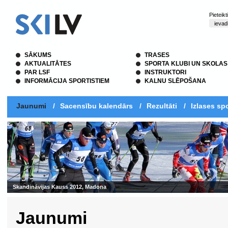
Pieteik
SĀKUMS
TRASES
AKTUALITĀTES
SPORTA KLUBI UN SKOLAS
PAR LSF
INSTRUKTORI
INFORMĀCIJA SPORTISTIEM
KALNU SLĒPOŠANA
Jaunumi
/
Sacensību kalendārs
/
Rezultāti
/
Izlases spo
Skandināvijas Kauss 2012, Madona
Jaunumi