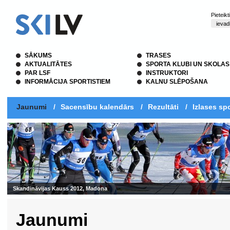
Pieteik
SĀKUMS
TRASES
AKTUALITĀTES
SPORTA KLUBI UN SKOLAS
PAR LSF
INSTRUKTORI
INFORMĀCIJA SPORTISTIEM
KALNU SLĒPOŠANA
Jaunumi
/
Sacensību kalendārs
/
Rezultāti
/
Izlases spo
Jaunumi