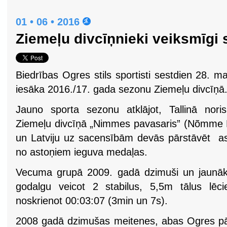
01 • 06 • 2016
Ziemeļu divcīņnieki veiksmīgi
Biedrības Ogres stils sportisti sestdien 28. mai
iesāka 2016./17. gada sezonu Ziemeļu divcīņā
Jauno sporta sezonu atklājot, Tallinā nori
Ziemeļu divcīņā „Nimmes pavasaris” (Nõmme Ke
un Latviju uz sacensībām devās pārstāvēt asto
no astoņiem ieguva medaļas.
Vecuma grupā 2009. gadā dzimuši un jaunāki
godalgu veicot 2 stabilus, 5,5m tālus lēc
noskrienot 00:03:07 (3min un 7s).
2008 gadā dzimušas meitenes, abas Ogres pār