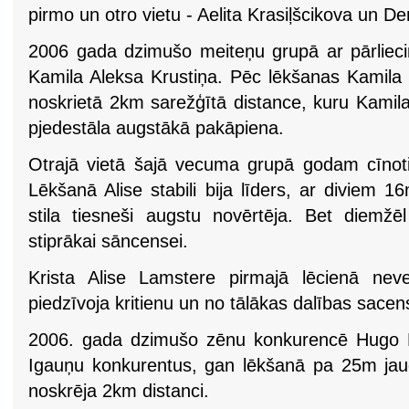
pirmo un otro vietu - Aelita Krasiļšcikova un De
2006 gada dzimušo meiteņu grupā ar pārlieci
Kamila Aleksa Krustiņa. Pēc lēkšanas Kamila bij
noskrietā 2km sarežģītā distance, kuru Kamila
pjedestāla augstākā pakāpiena.
Otrajā vietā šajā vecuma grupā godam cīnotie
Lēkšanā Alise stabili bija līders, ar diviem 1
stila tiesneši augstu novērtēja. Bet diemžē
stiprākai sāncensei.
Krista Alise Lamstere pirmajā lēcienā neve
piedzīvoja kritienu un no tālākas dalības sacen
2006. gada dzimušo zēnu konkurencē Hugo Mi
Igauņu konkurentus, gan lēkšanā pa 25m jauda
noskrēja 2km distanci.