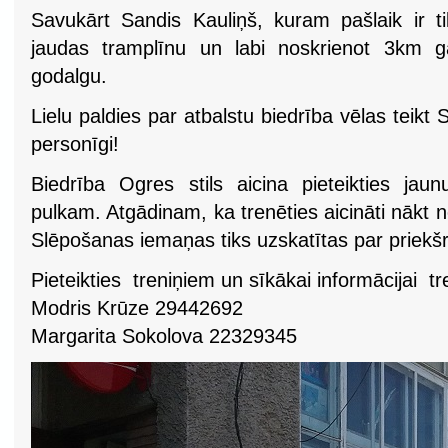
Savukārt Sandis Kauliņš, kuram pašlaik ir t
jaudas tramplīnu un labi noskrienot 3km g
godalgu.
Lielu paldies par atbalstu biedrība vēlas tei
personīgi!
Biedrība Ogres stils aicina pieteikties jau
pulkam. Atgādinam, ka trenēties aicināti nākt no
Slēpošanas iemaņas tiks uzskatītas par priekš
Pieteikties treniņiem un sīkākai informācijai tr
Modris Krūze 29442692
Margarita Sokolova 22329345