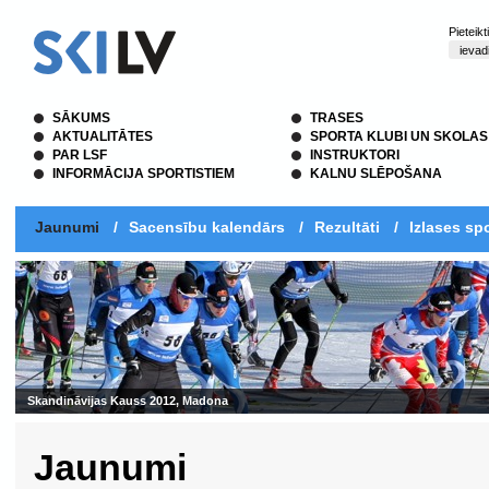
Pieteik
SĀKUMS
TRASES
AKTUALITĀTES
SPORTA KLUBI UN SKOLAS
PAR LSF
INSTRUKTORI
INFORMĀCIJA SPORTISTIEM
KALNU SLĒPOŠANA
Jaunumi
/
Sacensību kalendārs
/
Rezultāti
/
Izlases spo
Jaunumi