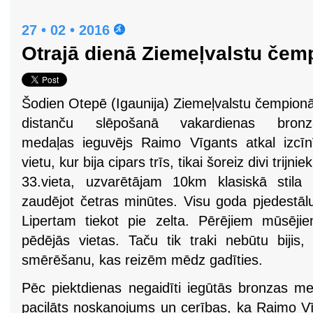
27 • 02 • 2016
Otrajā dienā Ziemeļvalstu čem
Šodien Otepē (Igaunija) Ziemeļvalstu čempion
distanču slēpošanā vakardienas bronz
medaļas ieguvējs Raimo Vīgants atkal izcīn
vietu, kur bija cipars trīs, tikai šoreiz divi trijniek
33.vieta, uzvarētājam 10km klasiskā stila 
zaudējot četras minūtes. Visu goda pjedestā
Lipertam tiekot pie zelta. Pērējiem mūsēji
pēdējās vietas. Taču tik traki nebūtu bijis,
smērēšanu, kas reizēm mēdz gadīties.
Pēc piektdienas negaidīti iegūtās bronzas 
pacilāts noskaņojums un cerības, ka Raimo Vīg