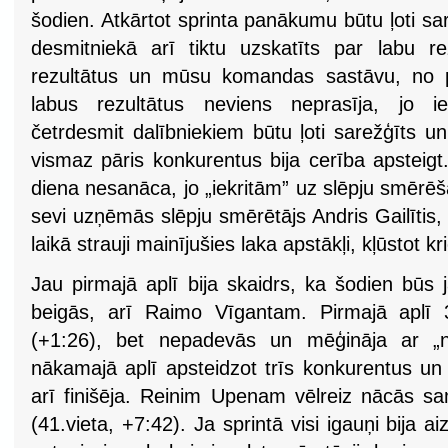
šodien. Atkārtot sprinta panākumu būtu ļoti sare
desmitniekā arī tiktu uzskatīts par labu r
rezultātus un mūsu komandas sastāvu, no pā
labus rezultātus neviens neprasīja, jo ie
četrdesmit dalībniekiem būtu ļoti sarežģīts 
vismaz pāris konkurentus bija cerība apsteig
diena nesanāca, jo „iekritām” uz slēpju smērēš
sevi uzņēmās slēpju smērētājs Andris Gailītis,
laikā strauji mainījušies laka apstākļi, kļūstot kr
Jau pirmajā aplī bija skaidrs, ka šodien būs
beigās, arī Raimo Vīgantam. Pirmajā aplī 3
(+1:26), bet nepadevās un mēģināja ar „ne
nākamajā aplī apsteidzot trīs konkurentus un 
arī finišēja. Reinim Upenam vēlreiz nācās sam
(41.vieta, +7:42). Ja sprintā visi igauņi bija a