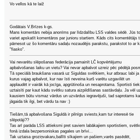
Vo vellos kā te laiž
Godātais V.Brīzes k-gs.
Mans komentārs nebija anonīms par līdzdalību LSS valdes sēdē. Jūs t
variet apskatīt komentāros par junioru startiem. Kāds cits komentētājs 
pārnesot uz šo komentāru sadaļu nozaudējis parakstu, parakstot to ar 
"fiasko".
Vai nevarētu slēpošanas federācija pamainīt LČ kopvērtējumu
apbalvošanas laiku un vietu? Vai nevar apbalvot uzreiz pēc pēdējā pos
Tā speciālā braukšana vasarā uz Siguldas svētkiem, kur atbrauc labi ja 
kurus vajag apbalvot, kur nav īsti neveina kurš varētu uzgavilēt un
applaudēt ir vairāk kā jocīga, apgrūtinoša un nesaprotama. Sportisti tiek
uztaisīti par kaut kādu svētku satura aizpildīšanas sastāvdaļu. Ja vēl u
kausiem būtu vismaz vārdus un uzvārdus iegravējuši, tad saprotams k
jāgaida tik ilgi, bet vārdu ta nav :)
Tiešām,tā apbalvošana Siguldā ir pilnīgs sviests,kam tur interesē tie
slēpotāji??
Tas arī parāda LSS attieksmi pret saviem labākajiem sportistiem, svētk
fonā izdala bezpersoniskas pagales un brīvi...
Tak uztaisa groziņvakaru,ballīti sīkajiem un pašiem,varēs pasēdēt,