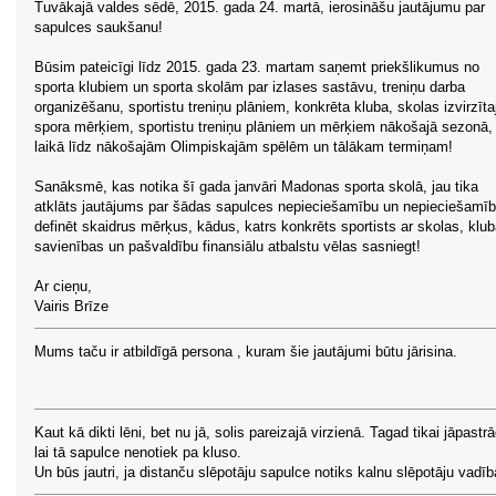
Tuvākajā valdes sēdē, 2015. gada 24. martā, ierosināšu jautājumu par
sapulces saukšanu!
Būsim pateicīgi līdz 2015. gada 23. martam saņemt priekšlikumus no
sporta klubiem un sporta skolām par izlases sastāvu, treniņu darba
organizēšanu, sportistu treniņu plāniem, konkrēta kluba, skolas izvirzīt
spora mērķiem, sportistu treniņu plāniem un mērķiem nākošajā sezonā,
laikā līdz nākošajām Olimpiskajām spēlēm un tālākam termiņam!
Sanāksmē, kas notika šī gada janvāri Madonas sporta skolā, jau tika
atklāts jautājums par šādas sapulces nepieciešamību un nepieciešamī
definēt skaidrus mērķus, kādus, katrs konkrēts sportists ar skolas, klub
savienības un pašvaldību finansiālu atbalstu vēlas sasniegt!
Ar cieņu,
Vairis Brīze
Mums taču ir atbildīgā persona , kuram šie jautājumi būtu jārisina.
Kaut kā dikti lēni, bet nu jā, solis pareizajā virzienā. Tagad tikai jāpastr
lai tā sapulce nenotiek pa kluso.
Un būs jautri, ja distanču slēpotāju sapulce notiks kalnu slēpotāju vadīb