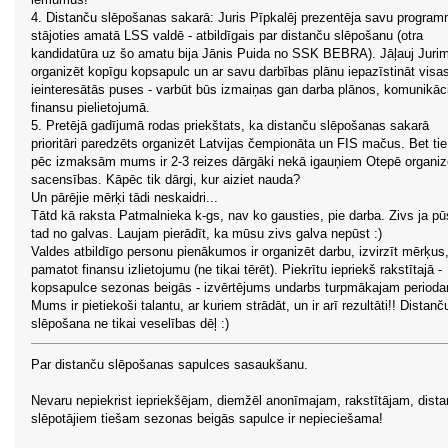
4. Distanču slēpošanas sakarā: Juris Pīpkalēj prezentēja savu progra
stājoties amatā LSS valdē - atbildīgais par distanču slēpošanu (otra
kandidatūra uz šo amatu bija Jānis Puida no SSK BEBRA). Jāļauj Juri
organizēt kopīgu kopsapulc un ar savu darbības plānu iepazīstināt visa
ieinteresātās puses - varbūt būs izmaiņas gan darba plānos, komunikāci
finansu pielietojumā.
5. Pretējā gadījumā rodas priekštats, ka distanču slēpošanas sakarā
prioritāri paredzēts organizēt Latvijas čempionāta un FIS mačus. Bet tie
pēc izmaksām mums ir 2-3 reizes dārgāki nekā igauņiem Otepē organiz
sacensības. Kāpēc tik dārgi, kur aiziet nauda?
Un pārējie mērķi tādi neskaidri...
Tātd kā raksta Patmalnieka k-gs, nav ko gausties, pie darba. Zivs ja pū
tad no galvas. Laujam pierādīt, ka mūsu zivs galva nepūst :)
Valdes atbildīgo personu pienākumos ir organizēt darbu, izvirzīt mērķus
pamatot finansu izlietojumu (ne tikai tērēt). Piekrītu iepriekš rakstītajā -
kopsapulce sezonas beigās - izvērtējums undarbs turpmākajam period
Mums ir pietiekoši talantu, ar kuriem strādāt, un ir arī rezultāti!! Distanč
slēpošana ne tikai veselības dēļ :)
Par distanču slēpošanas sapulces sasaukšanu.
Nevaru nepiekrist iepriekšējam, diemžēl anonīmajam, rakstītājam, dist
slēpotājiem tiešam sezonas beigās sapulce ir nepieciešama!