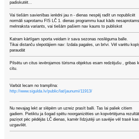
padiskutēt...
Vai tiešām savienības ierēdni jau n - dienas nespēj radīt un nopublicēt
normāli saprotamu FIS LČ 1. dienas programmu kaut kāds nesaprotam
melnraksta variants, vai tiešām pašiem nav kauns to publiskot
Katram kārtīgam sporta veidam ir sava sezonas noslēguma balle.
Tikai distanču slepotājiem nav: Izdala pagales, un brīvi. Vēl varētu kopī
paraudāt
Pilsētu un citus ievērojamos tūrisma objektus esam redzējušu , gribas 
citu.
Varbūt lecam no tramplīna:
http://www.sigulda.lv/public/lat/jaunumi/11913/
Nu nevajag lekt ar slēpēm un uzreiz prasīt balli. Tas lai paliek citiem
gadiem. Pietiktu ja šogad spētu noorganizēties un kopvērtējuma rezultā
paziņot pēc pēdējās LČ dienas, kamēr līdzjutēji un savējie vēl trasē kas
uzgavilēt.