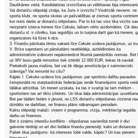
Dauškānes vietā. Kandidatūras izvirzīšana un vēlēšanas bija interesant
Vai distanču slēpotāji zināja, ka Juris ir izvirzīts? Visdrīzāk neviens: ne
sporta klubi, ne sporta skolas un pašvaldības ar ziemas sporta centriem
kur noris darbs ar distanču slēpošanu. Par to kā tas viss tika virzīts sa
neizpratni izteica trenere Ilze Cekula, laikam vērts aizdomāties. Cik da
distanču sl. ir cilvēku, kas ieguldījis un to turpina darīt gan kā trenere, 
organizators kā Ilzes k-dze.
3. Finanšu pārskata tēriņu sakarā Ilze Cekule uzdeva jautājumus, uz ku
V. Brīze saprotami un pārskatāmi neatbildēja, aizbildinoties ka
administratīvie izdevumi nepārsniedzot likumā paredzētās normas. Bet 
uz WV busu gadā remontos tiek iztērēti 12 000 EUR, liekas tā savādi.
Pietiekoši jauna mašina, bet vai tik dārga amortizācija ir saimnieciski
izdevīga? Vai remontē ko citu?
Kāpēc I. Cekuke uzdeva šos jautājumus- par sportistu dalību pasaules
čempionātā no starptautiskās federācijas ienāk finansējums sporta veid
tālākai attīstībai. Un treneri uzskata, ka tas ir svarīgi lai tam mērķim -
sportistiem tas arī tiktu izlietots. Un tikai daļa administrācijas uzurēšana
Bet par tādām lietām ir jārunā, no LSS distanču slēpošanas virzienā na
dzirdēts ne darbības, ne finansu plāns nākamajam periodam.
Kalnu slēpotāji malači: viņiem ir programma, vīzija, mērķtiecīgi iegulda
darbu un finanses.
Bet ir zināms interešu konflikts - slēpošanas savienībā tomēr ir divi
galvenie tērētāji un arī divi lielākie finanšu pienesēji: kalni un distances.
Paliek tikai jautājums: kā intereses lobē valde, kāpēc? Un kas pieņem
lēmumus!