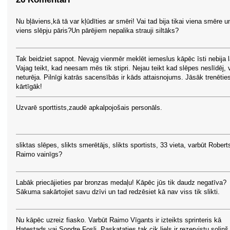
Nu bļāviens,kā tā var kļūdīties ar smēri! Vai tad bija tikai viena smēre u
viens slēpju pāris?Un pārējiem nepalika strauji siltāks?
Tak beidziet sapņot. Nevajg vienmēr meklēt iemeslus kāpēc īsti nebija l
Vajag teikt, kad neesam mēs tik stipri. Nejau teikt kad slēpes neslīdēj, 
neturēja. Pilnīgi katrās sacensībās ir kāds attaisnojums. Jāsāk trenētie
kārtīgāk!
Uzvarē sporttists,zaudē apkalpojošais personāls.
sliktas slēpes, slikts smerētājs, slikts sportists, 33 vieta, varbūt Robert
Raimo vainīgs?
Labāk priecājieties par bronzas medaļu! Kāpēc jūs tik daudz negatīva?
Sākuma sakārtojiet savu dzīvi un tad redzēsiet kā nav viss tik slikti.
Nu kāpēc uzreiz fiasko. Varbūt Raimo Vīgants ir izteikts sprinteris kā
Hatestads vai Sondre Fosli. Paskataties tak cik liels ir rezervistu soliņš