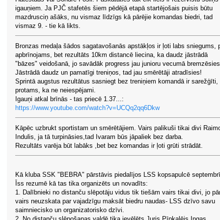
igauņiem. Ja PJČ stafetēs šiem pēdējā etapā startējošais puisis būtu
mazdrusciņ ašāks, nu vismaz līdzīgs kā pārējie komandas biedri, tad
vismaz 9. - tie kā likts.
Bronzas medaļa šādos sagatavošanās apstākļos ir ļoti labs sniegums, 
apbrīnojams, bet rezultāts 10km distancē liecina, ka daudz jāstrādā
"bāzes" veidošanā, jo savādāk progress jau junioru vecumā bremzēsies
Jāstrādā daudz un pamatīgi treniņos, tad jau smērētāji atradīsies!
Sprintā augstus rezultātus sasniegt bez treniņiem komandā ir sarežģīti,
protams, ka ne neiespējami.
Igauņi atkal brīnās - tas priecē 1.37...:
https://www.youtube.com/watch?v=UCQq2qq6Dkw
Kāpēc uzbrukt sportistam un smērētājiem. Vairs palikuši tikai divi Raim
Indulis, ja tā turpināsies,tad Ivaram būs jāpaliek bez darba.
Rezultāts varēja būt labāks ,bet bez komandas ir ļoti grūti strādāt.
Kā kluba SSK "BEBRA" pārstāvis piedalījos LSS kopsapulcē septembrī
Īss rezumē kā tas tika organizēts un novadīts:
1. Dalībnieki no distanču slēpotāju vidus tik tiešām vairs tikai divi, jo pā
vairs neuzskata par vajadzīgu maksāt biedru naudas- LSS dzīvo savu
saimniecisko un organizatorisko dzīvi.
2. No distanču slēpošanas valdē tika ievēlēts Juris Pīpkalējs Ingas