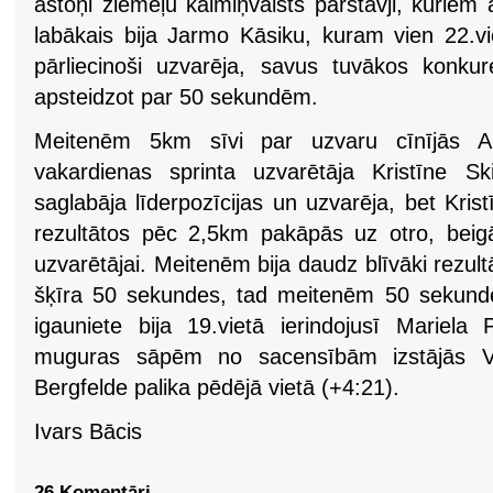
astoņi ziemeļu kaimiņvalsts pārstāvji, kuriem 
labākais bija Jarmo Kāsiku, kuram vien 22.vi
pārliecinoši uzvarēja, savus tuvākos konk
apsteidzot par 50 sekundēm.
Meitenēm 5km sīvi par uzvaru cīnījās 
vakardienas sprinta uzvarētāja Kristīne Sk
saglabāja līderpozīcijas un uzvarēja, bet Krist
rezultātos pēc 2,5km pakāpās uz otro, beig
uzvarētājai. Meitenēm bija daudz blīvāki rezultā
šķīra 50 sekundes, tad meitenēm 50 sekundē
igauniete bija 19.vietā ierindojusī Mariela
muguras sāpēm no sacensībām izstājās Vi
Bergfelde palika pēdējā vietā (+4:21).
Ivars Bācis
26 Komentāri