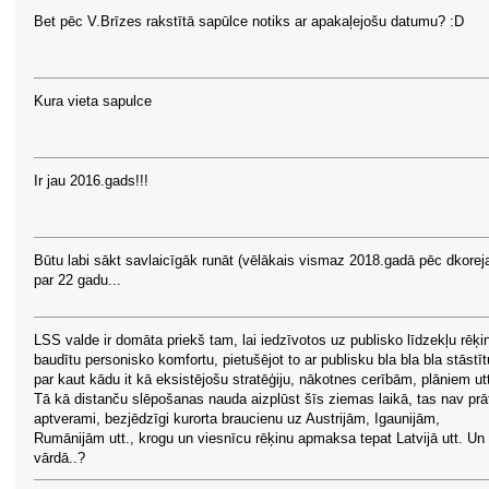
Bet pēc V.Brīzes rakstītā sapūlce notiks ar apakaļejošu datumu? :D
Kura vieta sapulce
Ir jau 2016.gads!!!
Būtu labi sākt savlaicīgāk runāt (vēlākais vismaz 2018.gadā pēc dkorej
par 22 gadu...
LSS valde ir domāta priekš tam, lai iedzīvotos uz publisko līdzekļu rēķi
baudītu personisko komfortu, pietušējot to ar publisku bla bla bla stāstīt
par kaut kādu it kā eksistējošu stratēģiju, nākotnes cerībām, plāniem ut
Tā kā distanču slēpošanas nauda aizplūst šīs ziemas laikā, tas nav pr
aptverami, bezjēdzīgi kurorta braucienu uz Austrijām, Igaunijām,
Rumānijām utt., krogu un viesnīcu rēķinu apmaksa tepat Latvijā utt. Un
vārdā..?