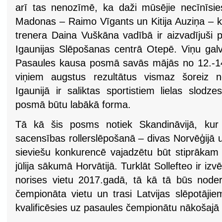
arī tas nenozīmē, ka daži mūsējie necīnīsies 
Madonas – Raimo Vīgants un Kitija Auziņa – k
trenera Daina Vuškāna vadībā ir aizvadījuši 
Igaunijas Slēpošanas centrā Otepē. Viņu galve
Pasaules kausa posmā savās mājās no 12.-1
viņiem augstus rezultātus vismaz šoreiz n
Igaunijā ir saliktas sportistiem lielas slod
posmā būtu labākā forma.
Tā kā šis posms notiek Skandināvijā, kur 
sacensības rollerslēpošanā – divas Norvēģijā un
sieviešu konkurencē vajadzētu būt stiprāka
jūlija sākumā Horvātijā. Turklāt Sollefteo ir i
norises vietu 2017.gadā, tā kā tā būs node
čempionāta vietu un trasi Latvijas slēpotāji
kvalificēsies uz pasaules čempionātu nākošajā