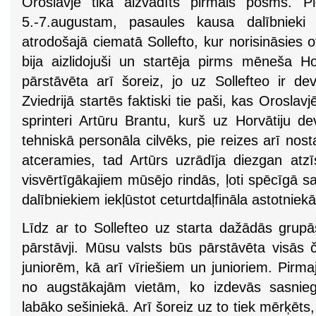
Oroslavjē tika aizvadīts pirmais posms. 
5.-7.augustam, pasaules kausa dalībnieki p
atrodošajā ciematā Sollefto, kur norisināsies o
bija aizlidojuši un startēja pirms mēneša H
pārstāvēta arī šoreiz, jo uz Sollefteo ir dev
Zviedrijā startēs faktiski tie paši, kas Orosla
sprinteri Artūru Brantu, kurš uz Horvātiju d
tehniskā personāla cilvēks, pie reizes arī no
atceramies, tad Artūrs uzrādīja diezgan atz
visvērtīgākajiem mūsējo rindās, ļoti spēcīgā s
dalībniekiem iekļūstot ceturtdaļfināla astotniekā
Līdz ar to Sollefteo uz starta dažādās grupā
pārstāvji. Mūsu valsts būs pārstāvēta visās 
juniorēm, kā arī vīriešiem un junioriem. Pirm
no augstākajām vietām, ko izdevās sasniegt
labāko sešiniekā. Arī šoreiz uz to tiek mērķēt