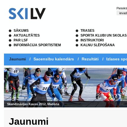
Pieteik
SĀKUMS
TRASES
AKTUALITĀTES
SPORTA KLUBI UN SKOLAS
PAR LSF
INSTRUKTORI
INFORMĀCIJA SPORTISTIEM
KALNU SLĒPOŠANA
Jaunumi
/
Sacensību kalendārs
/
Rezultāti
/
Izlases spo
Skandināvijas Kauss 2012, Madona
Jaunumi