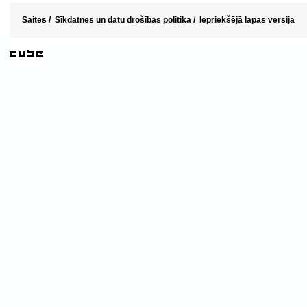
Saites
/
Sīkdatnes un datu drošības politika
/
Iepriekšējā lapas versija