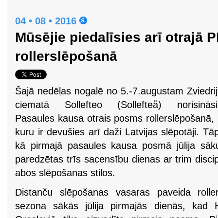
04 • 08 • 2016
Mūsējie piedalīsies arī otrajā
rollerslēpošanā
Šajā nedēļas nogalē no 5.-7.augustam Zviedri
ciematā Sollefteo (Sollefteå) norisināsi
Pasaules kausa otrais posms rollerslēpošanā,
kuru ir devušies arī daži Latvijas slēpotāji. Tā
kā pirmajā pasaules kausa posmā jūlija sākum
paredzētas trīs sacensību dienas ar trim disc
abos slēpošanas stilos.
Distanču slēpošanas vasaras paveida rolle
sezona sākās jūlija pirmajās dienās, kad H