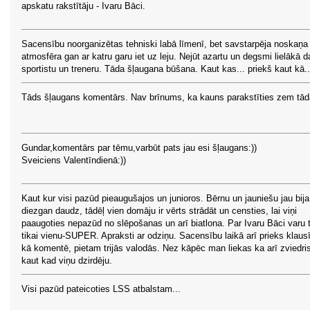
apskatu rakstītāju - Ivaru Bāci.
Sacensību noorganizētas tehniski labā līmenī, bet savstarpēja noskaņa
atmosfēra gan ar katru garu iet uz leju. Nejūt azartu un degsmi lielākā d
sportistu un treneru. Tāda šļaugana būšana. Kaut kas... priekš kaut kā..
Tāds šļaugans komentārs. Nav brīnums, ka kauns parakstīties zem tād
Gundar,komentārs par tēmu,varbūt pats jau esi šļaugans:))
Sveiciens Valentīndienā:))
Kaut kur visi pazūd pieaugušajos un junioros. Bērnu un jauniešu jau bija
diezgan daudz, tādēļ vien domāju ir vērts strādāt un censties, lai viņi
paaugoties nepazūd no slēpošanas un arī biatlona. Par Ivaru Bāci varu t
tikai vienu-SUPER. Apraksti ar odziņu. Sacensību laikā arī prieks klausī
kā komentē, pietam trijās valodās. Nez kāpēc man liekas ka arī zviedri
kaut kad viņu dzirdēju.
Visi pazūd pateicoties LSS atbalstam...