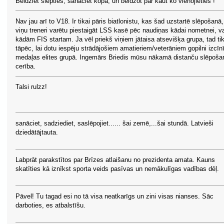
Beidziet slēpties, sanāciet kopā, un beidzot par kaut ko vienojieties !
Nav jau arī to V18. Ir tikai pāris biatlonistu, kas šad uzstartē slēpošanā, 
viņu treneri varētu piestaigāt LSS kasē pēc naudiņas kādai nometnei, v
kādām FIS startam. Ja vēl priekš viņiem jātaisa atsevišķa grupa, tad tik
tāpēc, lai dotu iespēju strādājošiem amatieriem/veterāniem gopilni izcīnī
medaļas elites grupā. Ingemārs Briedis mūsu nākamā distanču slēpoša
cerība.
Talsi rulzz!
sanāciet, sadziediet, saslēpojiet...... šai zemē,...šai stundā. Latvieši
dziedātājtauta.
Labprāt parakstītos par Brīzes atlaišanu no prezidenta amata. Kauns
skatīties kā iznīkst sporta veids pasīvas un nemākulīgas vadības dēļ.
Pāvel! Tu tagad esi no tā visa neatkarīgs un zini visas nianses. Sāc
darboties, es atbalstīšu.