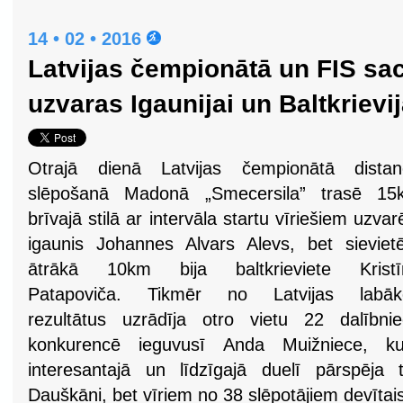
14 • 02 • 2016
Latvijas čempionātā un FIS sa
uzvaras Igaunijai un Baltkrievij
Otrajā dienā Latvijas čempionātā distan
slēpošanā Madonā „Smecersila” trasē 15
brīvajā stilā ar intervāla startu vīriešiem uzvar
igaunis Johannes Alvars Alevs, bet sievie
ātrākā 10km bija baltkrieviete Kristī
Patapoviča. Tikmēr no Latvijas labāk
rezultātus uzrādīja otro vietu 22 dalībni
konkurencē ieguvusī Anda Muižniece, ku
interesantajā un līdzīgajā duelī pārspēja 
Dauškāni, bet vīriem no 38 slēpotājiem devītais 