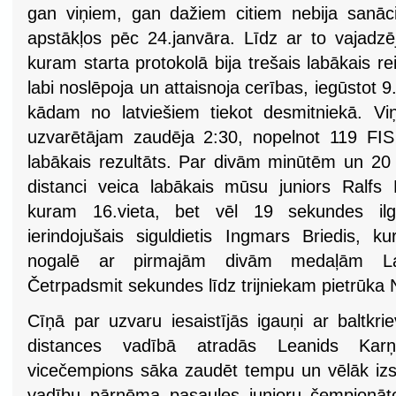
gan viņiem, gan dažiem citiem nebija sanāc
apstākļos pēc 24.janvāra. Līdz ar to vajadzē
kuram starta protokolā bija trešais labākais re
labi noslēpoja un attaisnoja cerības, iegūstot 9
kādam no latviešiem tiekot desmitniekā. Vi
uzvarētājam zaudēja 2:30, nopelnot 119 FIS 
labākais rezultāts. Par divām minūtēm un 2
distanci veica labākais mūsu juniors Ralf
kuram 16.vieta, bet vēl 19 sekundes ilg
ierindojušais siguldietis Ingmars Briedis, k
nogalē ar pirmajām divām medaļām Latv
Četrpadsmit sekundes līdz trijniekam pietrūka
Cīņā par uzvaru iesaistījās igauņi ar baltkr
distances vadībā atradās Leanids Karņ
vicečempions sāka zaudēt tempu un vēlāk izst
vadību pārņēma pasaules junioru čempionāto