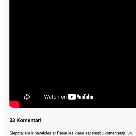
33 Komentāri
Slēpotājiem ir paveicies ar Pasaules klasē sacensību komentētāju un