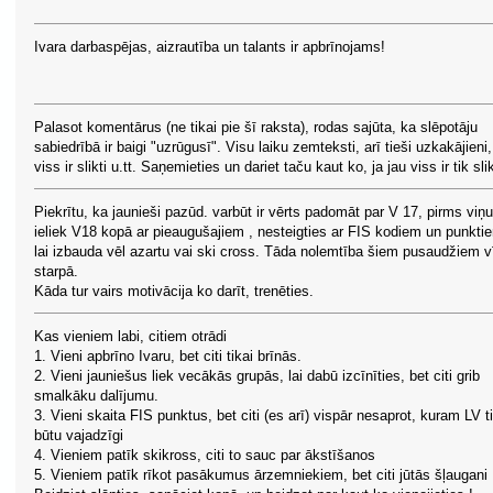
Ivara darbaspējas, aizrautība un talants ir apbrīnojams!
Palasot komentārus (ne tikai pie šī raksta), rodas sajūta, ka slēpotāju
sabiedrībā ir baigi "uzrūgusī". Visu laiku zemteksti, arī tieši uzkakājieni,
viss ir slikti u.tt. Saņemieties un dariet taču kaut ko, ja jau viss ir tik slik
Piekrītu, ka jaunieši pazūd. varbūt ir vērts padomāt par V 17, pirms viņ
ieliek V18 kopā ar pieaugušajiem , nesteigties ar FIS kodiem un punkti
lai izbauda vēl azartu vai ski cross. Tāda nolemtība šiem pusaudžiem v
starpā.
Kāda tur vairs motivācija ko darīt, trenēties.
Kas vieniem labi, citiem otrādi
1. Vieni apbrīno Ivaru, bet citi tikai brīnās.
2. Vieni jauniešus liek vecākās grupās, lai dabū izcīnīties, bet citi grib
smalkāku dalījumu.
3. Vieni skaita FIS punktus, bet citi (es arī) vispār nesaprot, kuram LV t
būtu vajadzīgi
4. Vieniem patīk skikross, citi to sauc par ākstīšanos
5. Vieniem patīk rīkot pasākumus ārzemniekiem, bet citi jūtās šļaugani