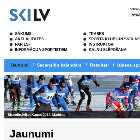
Pieteik
SĀKUMS
TRASES
AKTUALITĀTES
SPORTA KLUBI UN SKOLAS
PAR LSF
INSTRUKTORI
INFORMĀCIJA SPORTISTIEM
KALNU SLĒPOŠANA
Jaunumi
/
Sacensību kalendārs
/
Rezultāti
/
Izlases spo
Jaunumi