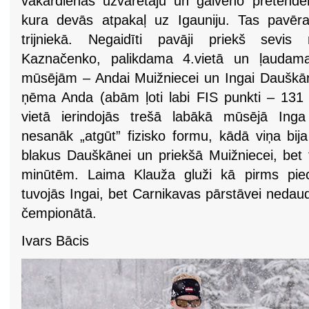
vakardienas uzvarētāju un galveno pretende
kura devās atpakaļ uz Igauniju. Tas pavēra
trijniekā. Negaidīti pavāji priekš sevis n
Kaznačenko, palikdama 4.vietā un ļaudam
mūsējām – Andai Muižniecei un Ingai Dauškāne
ņēma Anda (abām ļoti labi FIS punkti – 131 u
vietā ierindojās trešā labākā mūsējā Inga
nesanāk „atgūt” fizisko formu, kādā viņa bij
blakus Dauškānei un priekšā Muižniecei, bet
minūtēm. Laima Klauža gluži kā pirms pi
tuvojās Ingai, bet Carnikavas pārstāvei nedaud
čempionātā.
Ivars Bācis