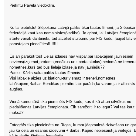
Piekritu Pavela viedoklim.
Ko lai piebilstu! Slēpošana Latvijā paliks tikai tautas līmenī, ja Slēpoša
federācijā kaut kas nemainīsies(vadība). Ja gribat, lai Latvijas čempion
startē vairāk dalībnieki, tad atceliet stulbumu par FIS kodu, ļaujiet latvi
parastajam piedalīties!!!!!!!!
Es arī parakstītos! Lielās izlases nav vispār,par labākajiem jauniešiem
neviens(izņemot,protams,vecākus un sporta skolas) nedomā-ne treneru
nometnes,kurš tad būs lielajā izlasē,ja nav jauniešu??
Pareizi Kārlis saka,paliks tautas līmenis.
Visi labākie aizies uz biatlonu-tur vismaz ir treneri,nometnes
labākajiem,Baibas Bendikas piemērs labi parāda,ka varam,ja ir atbalsts
augšas.
Vienā komentārā tika pieminēts FIS kods, kas it kā atturi cilvēkus no
piedalīšanās Latvijas čempionātā. Cik sarežģīti ir to iegūt? Vai tas kaut
maksā?
Fotogrāfs tika pieaicināts no Rīgas, kuram jāapmaksā dzīvošana un ga
jau ka ceļa un ēšanas izdevumi + darbs. Kāpēc nepiesaistīja vietējos, t
kā to darīja Biatlona federācija..