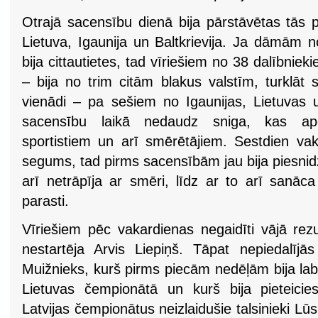
Otrajā sacensību dienā bija pārstāvētas tās p
Lietuva, Igaunija un Baltkrievija. Ja dāmām n
bija cittautietes, tad vīriešiem no 38 dalībniek
– bija no trim citām blakus valstīm, turklāt sa
vienādi – pa sešiem no Igaunijas, Lietuvas u
sacensību laikā nedaudz sniga, kas apg
sportistiem un arī smērētājiem. Sestdien vaka
segums, tad pirms sacensībām jau bija piesni
arī netrāpīja ar smēri, līdz ar to arī sanāca
parasti.
Vīriešiem pēc vakardienas negaidīti vājā rezu
nestartēja Arvis Liepiņš. Tāpat nepiedalīj
Muižnieks, kurš pirms piecām nedēļām bija lab
Lietuvas čempionātā un kurš bija pieteicie
Latvijas čempionātus neizlaidušie talsinieki L