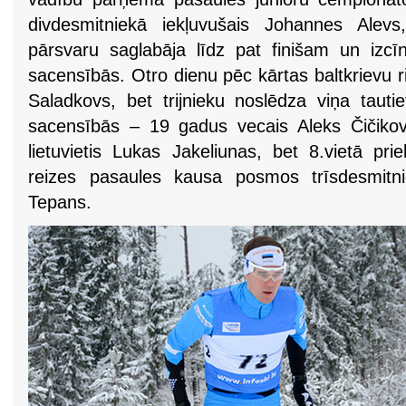
divdesmitniekā iekļuvušais Johannes Alev
pārsvaru saglabāja līdz pat finišam un izcīn
sacensībās. Otro dienu pēc kārtas baltkrievu r
Saladkovs, bet trijnieku noslēdza viņa tautie
sacensībās – 19 gadus vecais Aleks Čičikovs.
lietuvietis Lukas Jakeliunas, bet 8.vietā pr
reizes pasaules kausa posmos trīsdesmitni
Tepans.