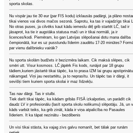
sporta skolas.
Nu vispār jau tie 30 eur (par FIS kodu) izklausās padārgi, ja plāno nosta
tikai vienos vai divos mačos sezonā. Saprotu, ka tas ir vajadzīgs tikai 
No otras puses, ja cilvēks kaut kādu iemeslu dēļ grib startēt LČ, tad ir
jāsaprot, ka tie ir augstāka statusa mači un ir tikai normāli, ja ir
licences/kodi. Piemēram, ko gan Latvijas slēpošanai dotu mana dalība
čempionātā, kur es uz pusstundu līderim zaudētu 17-20 minūtes? Formā
par vienu dalībnieku vairāk?
Nu sporta skolām budžets ir bezizmēra laikam. Cik maksā slēpes, cik
smēri utt. Visur kosmoss. LČ jāpērk Fis kods, runājot par 18 grupu
tādiem,kuriem jāstartē tikai tāpēc, ka to prasa IZM lai grupu apstiprinātu
nākamgad. Viņi jau nestartētu, ja to neprasītu. Un tāpēc tas ir dārgi, it
sevišķi tiem kuriem sporta skolai ir maz līdzekļu.
Tas nav dārgi. Tas ir stulbi.
Tiek darīt tikai tāpēc, ka kādam gribās FISĀ izkalpoties, un parādīt cik
daudz LV ir profesionālu (lasīt sporta skolu nolikumu) slēpotāju. Jā, un v
kāds varbūt teiks, ka grib zināt, kāda ir viņa atpalicība no Pasaules
līderiem. It ka tāpat nezinātu - bezdibenis
Un visi tikai stāsta, ka vajag zivs galvu nomanīt, bet tālak par runām
netiek.