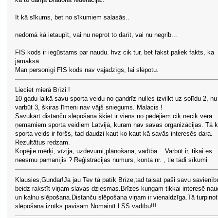
It kā sīkums, bet no sīkumiem salasās..
nedomā kā ietaupīt, vai nu neprot to darīt, vai nu negrib...
FIS kods ir iegūstams par naudu. hvz cik tur, bet fakst paliek fakts, ka
jāmaksā.
Man personīgi FIS kods nav vajadzīgs, lai slēpotu.
Lieciet mierā Brīzi !
10 gadu laikā savu sporta veidu no gandrīz nulles izvilkt uz solīdu 2, nu
varbūt 3, šķiras līmeni nav vājš sniegums. Malacis !
Savukārt distanču slēpošana šķiet ir viens no pēdējiem cik necik vērā
ņemamiem sporta veidiem Latvijā, kuram nav savas organizācijas. Tā 
sporta veids ir foršs, tad daudzi kaut ko kaut kā savās interesēs dara.
Rezultātus redzam.
Kopējie mērķi, vīzija, uzdevumi,plānošana, vadība... Varbūt ir, tikai es
neesmu pamanījis ? Reģistrācijas numurs, konta nr. , tie tādi sīkumi
Klausies,Gundar!Ja jau Tev tā patīk Brīze,tad taisat paši savu savienīb
beidz rakstīt viņam slavas dziesmas.Brīzes kungam tikkai interesē nau
un kalnu slēpošana.Distanču slēpošana viņam ir vienaldzīga.Tā turpinot
slēpošana iznīks pavisam.Nomainīt LSS vadību!!!