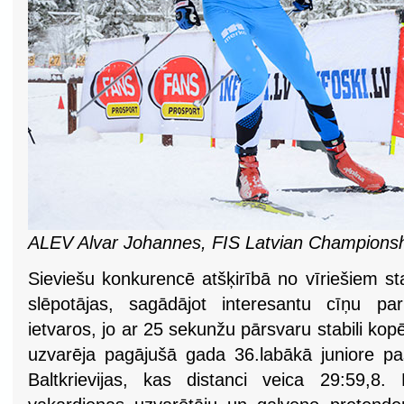
ALEV Alvar Johannes, FIS Latvian Champions
Sieviešu konkurencē atšķirībā no vīriešiem s
slēpotājas, sagādājot interesantu cīņu pa
ietvaros, jo ar 25 sekunžu pārsvaru stabili kop
uzvarēja pagājušā gada 36.labākā juniore pa
Baltkrievijas, kas distanci veica 29:59,8