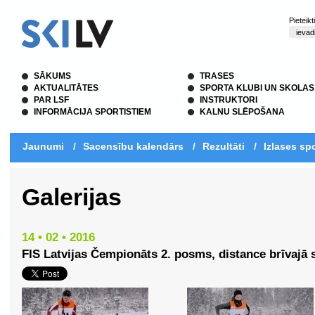
Pieteik
SĀKUMS
TRASES
AKTUALITĀTES
SPORTA KLUBI UN SKOLAS
PAR LSF
INSTRUKTORI
INFORMĀCIJA SPORTISTIEM
KALNU SLĒPOŠANA
Jaunumi
/
Sacensību kalendārs
/
Rezultāti
/
Izlases spo
Galerijas
14 • 02 • 2016
FIS Latvijas Čempionāts 2. posms, distance brīvajā st