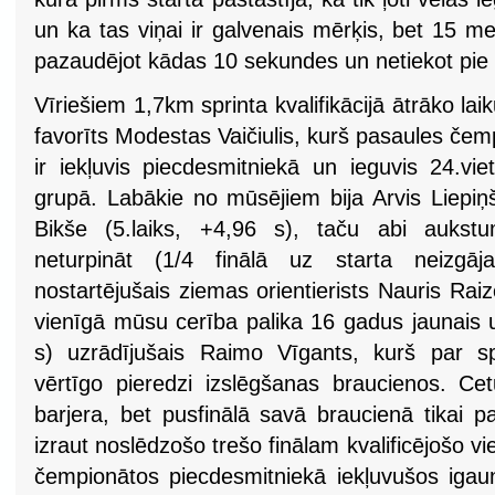
un ka tas viņai ir galvenais mērķis, bet 15 met
pazaudējot kādas 10 sekundes un netiekot pie c
Vīriešiem 1,7km sprinta kvalifikācijā ātrāko lai
favorīts Modestas Vaičiulis, kurš pasaules če
ir iekļuvis piecdesmitniekā un ieguvis 24.v
grupā. Labākie no mūsējiem bija Arvis Liepiņš
Bikše (5.laiks, +4,96 s), taču abi auks
neturpināt (1/4 finālā uz starta neizgāja 
nostartējušais ziemas orientierists Nauris Raize
vienīgā mūsu cerība palika 16 gadus jaunais un
s) uzrādījušais Raimo Vīgants, kurš par s
vērtīgo pieredzi izslēgšanas braucienos. Cetu
barjera, bet pusfinālā savā braucienā tikai 
izraut noslēdzošo trešo finālam kvalificējošo vi
čempionātos piecdesmitniekā iekļuvušos igaun