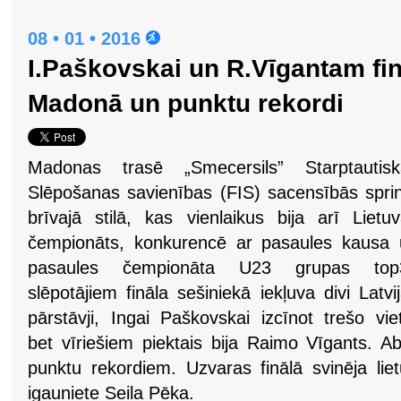
08 • 01 • 2016
I.Paškovskai un R.Vīgantam finā
Madonā un punktu rekordi
Madonas trasē „Smecersils” Starptautisk
Slēpošanas savienības (FIS) sacensībās spri
brīvajā stilā, kas vienlaikus bija arī Lietu
čempionāts, konkurencē ar pasaules kausa 
pasaules čempionāta U23 grupas top
slēpotājiem fināla sešiniekā iekļuva divi Latvi
pārstāvji, Ingai Paškovskai izcīnot trešo vie
bet vīriešiem piektais bija Raimo Vīgants. Abi
punktu rekordiem. Uzvaras finālā svinēja liet
igauniete Seila Pēka.