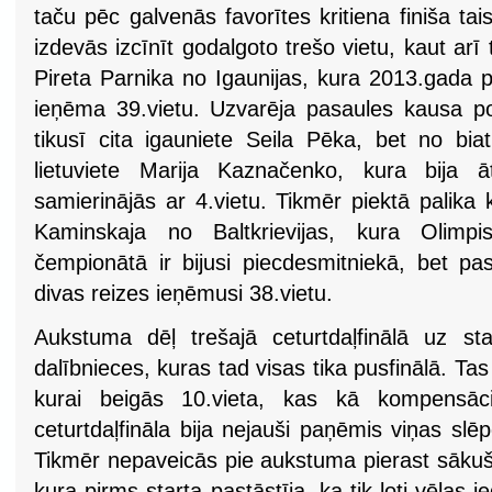
taču pēc galvenās favorītes kritiena finiša t
izdevās izcīnīt godalgoto trešo vietu, kaut arī 
Pireta Parnika no Igaunijas, kura 2013.gada 
ieņēma 39.vietu. Uzvarēja pasaules kausa p
tikusī cita igauniete Seila Pēka, bet no bia
lietuviete Marija Kaznačenko, kura bija ātr
samierinājās ar 4.vietu. Tikmēr piektā palika k
Kaminskaja no Baltkrievijas, kura Olimp
čempionātā ir bijusi piecdesmitniekā, bet p
divas reizes ieņēmusi 38.vietu.
Aukstuma dēļ trešajā ceturtdaļfinālā uz sta
dalībnieces, kuras tad visas tika pusfinālā. Ta
kurai beigās 10.vieta, kas kā kompensāc
ceturtdaļfināla bija nejauši paņēmis viņas sl
Tikmēr nepaveicās pie aukstuma pierast sākušaj
kura pirms starta pastāstīja, ka tik ļoti vēlas i