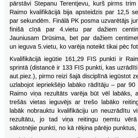
pārstāvi Stepanu Terentjevu, kurš pirms trim
Raimo kvalifikācijā bija apsteidzis par 12,5
par sekundēm. Finālā PK posma uzvarētājs juni
finišā cīņā par 4.vietu par dažiem centim
Jauniusam Drūsima, bet par dažiem centimet
un ieguva 5.vietu, ko varēja noteikt tikai pēc fo
Kvalifikācijā iegūtie 161,29 FIS punkti ir Ra
sprintā (distancē ir 133 FIS punkti, kas uzrādīt
aut.piez.), pirmo reizi šajā disciplīnā iegūstot
uzlabojot iepriekšējo labāko rādītāju – par 9
Raimo viņa rezultāts varēja būt vēl labāks, 
trešās vietas ieguvējs ar trešo labāko reiti
labāk nobrauktu kvalifikāciju un neuzrādītu vi
rezultātu, jo tad viņa reitingu ņemtu vērā
sākotnējie punkti, no kā rēķina pārējo punktus, 