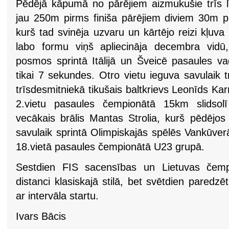
Pēdējā kāpumā no pārējiem aizmukušie trīs līde
jau 250m pirms finiša pārējiem diviem 30m priek
kurš tad svinēja uzvaru un kārtējo reizi kļuv
labo formu viņš apliecināja decembra vidū
posmos sprintā Itālijā un Šveicē pasaules va
tikai 7 sekundes. Otro vietu ieguva savulaik 
trīsdesmitniekā tikušais baltkrievs Leonīds Kar
2.vietu pasaules čempionātā 15km slidsolī
vecākais brālis Mantas Strolia, kurš pēdējos 
savulaik sprintā Olimpiskajās spēlēs Vankūver
18.vietā pasaules čempionātā U23 grupā.
Sestdien FIS sacensības un Lietuvas čempi
distanci klasiskajā stilā, bet svētdien paredzēt
ar intervāla startu.
Ivars Bācis