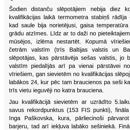
Šodien distanču slēpotājiem nebija diez ko 
kvalifikācijas laikā termometra stabiņš rādīja 
kad saule bija norietējusi, gaisa temperatūr
grādu atzīmes. Līdz ar to daži no pieteiktajiem
mūsējos, izlēma nestartēt. Kopumā vīrieši
četrām valstīm (trīs Baltijas valstis un Bal
slēpotājas, kas pārstāvēja sešas valstis, jo
valstīm piedalījās arī pa vienai pārstāvei n
vīriešiem, gan sievietēm no kvalifikācijas slēpo
labākos 24, kur pēc tam braucienos pa seši ka
trīs vietu ieguvēji no katra brauciena.
Jau kvalifikācijā sievietēm ar uzrādīto 5.lai
savus rekordpunktus (153 FIS punkti), fināla
Inga Paškovska, kura, pārliecinoši pārvarot 
barjeru, tad arī iekļuva labāko sešiniekā. Finā