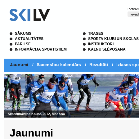
Pieteik
SĀKUMS
TRASES
AKTUALITĀTES
SPORTA KLUBI UN SKOLAS
PAR LSF
INSTRUKTORI
INFORMĀCIJA SPORTISTIEM
KALNU SLĒPOŠANA
Jaunumi
/
Sacensību kalendārs
/
Rezultāti
/
Izlases spo
Skandināvijas Kauss 2012, Madona
Jaunumi