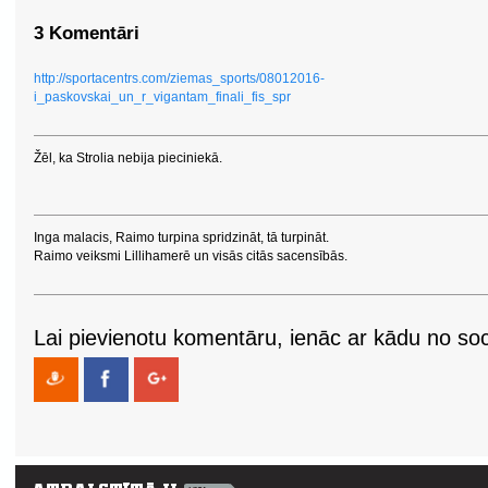
3 Komentāri
http://sportacentrs.com/ziemas_sports/08012016-
i_paskovskai_un_r_vigantam_finali_fis_spr
Žēl, ka Strolia nebija pieciniekā.
Inga malacis, Raimo turpina spridzināt, tā turpināt.
Raimo veiksmi Lillihamerē un visās citās sacensībās.
Lai pievienotu komentāru, ienāc ar kādu no soci