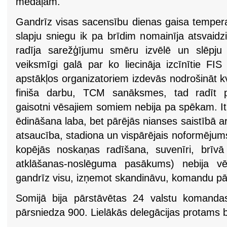
medaļām.
Gandrīz visas sacensību dienas gaisa tempera
slapju sniegu ik pa brīdim nomainīja atsvaidzi
radīja sarežģījumu smēru izvēlē un slēpju
veiksmīgi galā par ko liecināja izcīnītie FIS
apstākļos organizatoriem izdevās nodrošināt kva
finiša darbu, TCM sanāksmes, tad radīt 
gaisotni vēsajiem somiem nebija pa spēkam. It 
ēdināšana laba, bet pārējās nianses saistībā a
atsaucība, stadiona un vispārējais noformējum
kopējās noskaņas radīšana, suvenīri, brīvā
atklāšanas-noslēguma pasākums) nebija vē
gandrīz visu, izņemot skandināvu, komandu pār
Somijā bija pārstāvētas 24 valstu komandas
pārsniedza 900. Lielākās delegācijas protams bi