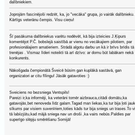
dalībniekiem.
Joprojām fascinējoši redzēt, ka, jo "vecāka" grupa, jo vairāk dalībnieku.
Kārtīgs veterānu čempis. Visu cieņu!
Šī pasākuma dalībniekus varētu nodēvēt, kā bija izteicies J.Ķipurs
komentējot P.Č. bobslejā saistībā ar vienu no vecākajiem pilotiem, par
profesionālajiem amatieriem. Strādā algotu darbu un kā ir brīvs brīdis tā
trenējas . Vismaz līderi noteikti tā arī dzīvo: ar domu būt labākam nekā
konkurents.
Nākošgada čempionātā Šveicē būsim gan kuplākā sastāvā, gan
organizatori ar citu fīlingu! Jāsāk gatavoties :)
Sveiciens no bezsniega Ventspils!
Pareizi ir,ka informēji, ka veterāni tomēr aizbrauca,citādi domātu,ka
gatavojās,bet nenoveda līdz galam.Tagad man liekas,ka tur bija ļoti jauk
sīkums par visiem suvenīriem,toties kāds tur bija sniegs un trases.To v
tā labiizjūtu,kad mājā sniega nav un droši ,ka vairs nebūs.Paldies par
superīgo slēpju smērēšanu Somijā!