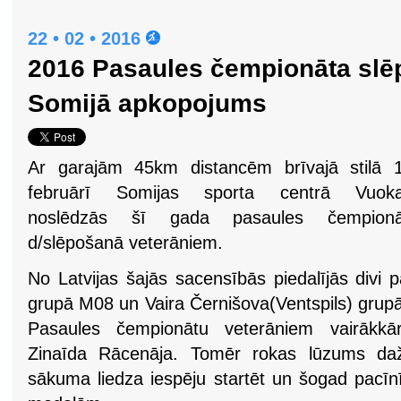
22 • 02 • 2016
2016 Pasaules čempionāta slē
Somijā apkopojums
Ar garajām 45km distancēm brīvajā stilā 1
februārī Somijas sporta centrā Vuokat
noslēdzās šī gada pasaules čempionā
d/slēpošanā veterāniem.
No Latvijas šajās sacensībās piedalījās divi pā
grupā M08 un Vaira Černišova(Ventspils) grupā F
Pasaules čempionātu veterāniem vairākkā
Zinaīda Rācenāja. Tomēr rokas lūzums da
sākuma liedza iespēju startēt un šogad pacīn