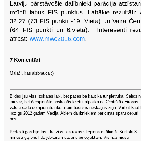
Latviju pārstāvošie dalībnieki parādīja atzīs
izcīnīt labus FIS punktus. Labākie rezultāti
32:27 (73 FIS punkti -19. Vieta) un Vaira Če
(64 FIS punkti un 6.vieta). Interesenti rezu
atrast:
www.mwc2016.com
.
7 Komentāri
Malači, kas aizbrauca :)
Bildēs jau viss izskatās labi, bet patiesībā kaut kā tur pietrūka. Salīdzin
jau var, bet čempionāta noskaņās krietni atpalika no Centrālās Eiropas
valstu šādu čempionātu rīkotājiem tieši šīs noskaņas ziņā. Varbūt kaut
līdzīgs 2012 gadam Vācijā. Abiem dalībniekiem par cīņas sparu cepuri
nost.
Perfekti gan bija tas , ka viss bija rokas stiepiena attālumā. Burtiski 3
minūšu gājiens līdz jebkuram sacensību objektam. Vismaz mūsu