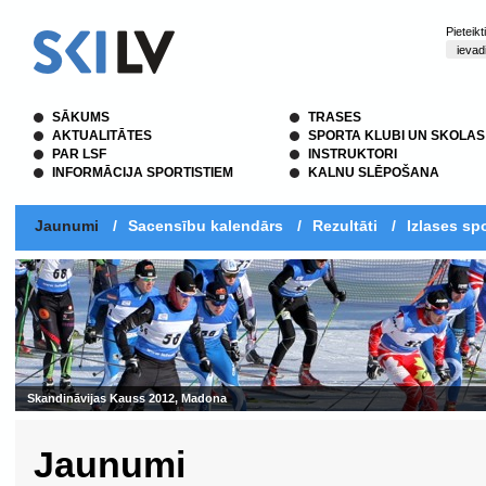
Pieteik
SĀKUMS
TRASES
AKTUALITĀTES
SPORTA KLUBI UN SKOLAS
PAR LSF
INSTRUKTORI
INFORMĀCIJA SPORTISTIEM
KALNU SLĒPOŠANA
Jaunumi
/
Sacensību kalendārs
/
Rezultāti
/
Izlases spo
Skandināvijas Kauss 2012, Madona
Jaunumi