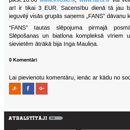
arī ir tikai 3 EUR. Sacensību dienā tā jau 
ieguvēji visās grupās saņems „FANS” dāvanu k
“FANS” tautas slēpojuma pirmajā posmā
Slēpošanas un biatlona kompleksā vīriem u
sievietēm ātrākā bija Inga Mauliņa.
0 Komentāri
Lai pievienotu komentāru, ienāc ar kādu no soci