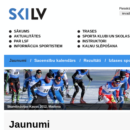
Pieteik
SĀKUMS
TRASES
AKTUALITĀTES
SPORTA KLUBI UN SKOLAS
PAR LSF
INSTRUKTORI
INFORMĀCIJA SPORTISTIEM
KALNU SLĒPOŠANA
Jaunumi
/
Sacensību kalendārs
/
Rezultāti
/
Izlases spo
Skandināvijas Kauss 2012, Madona
Jaunumi