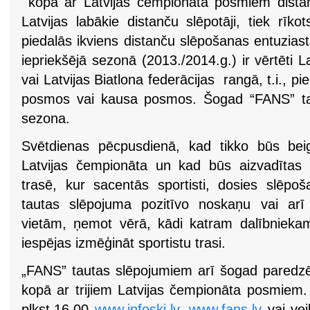
kopā ar Latvijas čempionāta posmiem dista
Latvijas labākie distanču slēpotāji, tiek rīk
piedalās ikviens distanču slēpošanas entuziast
iepriekšējā sezonā (2013./2014.g.) ir vērtēti 
vai Latvijas Biatlona federācijas rangā, t.i., p
posmos vai kausa posmos. Šogad “FANS” tau
sezona.
Svētdienas pēcpusdienā, kad tikko būs bei
Latvijas čempionāta un kad būs aizvadītas 
trasē, kur sacentās sportisti, dosies slēpoša
tautas slēpojuma pozitīvo noskaņu vai arī
vietām, ņemot vērā, kādi katram dalībniekam
iespējas izmēģināt sportistu trasi.
„FANS” tautas slēpojumiem arī šogad paredzēti
kopā ar trijiem Latvijas čempionāta posmiem. 
plkst.16.00
www.infoski.lv
,
www.fans.lv
vai vei