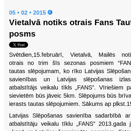
05 • 02 • 2015
Vietalvā notiks otrais Fans Ta
posms
Svētdien,15.februārī, Vietalvā, Mailēs not
otrais no trim šīs sezonas posmiem “FAN
tautas slēpojumam, ko rīko Latvijas Slēpoša
savienības un Latvijas slēpošanas izlas
atbalstītājs veikalu tīkls „FANS”. Vīriešiem
sievietēm būs jāveic 5km. Slēpojums būs brīvaj
ierasts tautas slēpojumiem. Sākums ap plkst.1
Latvijas Slēpošanas savienība sadarbībā ar
atbalstītāju veikalu tīklu „FANS” 2013.gada j