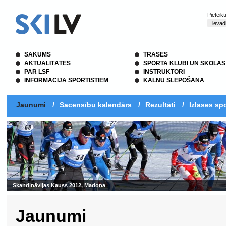
Pieteik
SĀKUMS
TRASES
AKTUALITĀTES
SPORTA KLUBI UN SKOLAS
PAR LSF
INSTRUKTORI
INFORMĀCIJA SPORTISTIEM
KALNU SLĒPOŠANA
Jaunumi
/
Sacensību kalendārs
/
Rezultāti
/
Izlases spo
Skandināvijas Kauss 2012, Madona
Jaunumi