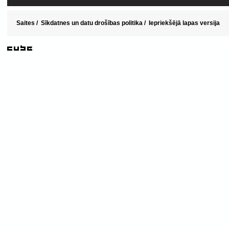
Saites
/
Sīkdatnes un datu drošības politika
/
Iepriekšējā lapas versija