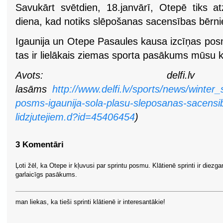
Savukārt svētdien, 18.janvārī, Otepē tiks 
diena, kad notiks slēpošanas sacensības bērn
Igaunija un Otepe Pasaules kausa izcīņas pos
tas ir lielākais ziemas sporta pasākums mūsu k
Avots: delfi.lv
lasāms
http://www.delfi.lv/sports/news/winter
posms-igaunija-sola-plasu-sleposanas-sacens
lidzjutejiem.d?id=45406454
)
3 Komentāri
Ļoti žēl, ka Otepe ir kļuvusi par sprintu posmu. Klātienē sprinti ir diezga
garlaicīgs pasākums.
man liekas, ka tieši sprinti klātienē ir interesantākie!