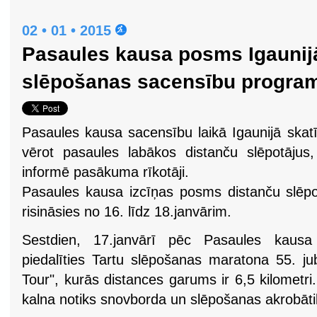
02 • 01 • 2015
Pasaules kausa posms Igaunijā
slēpošanas sacensību programm
Pasaules kausa sacensību laikā Igaunijā skatī
vērot pasaules labākos distanču slēpotājus
informē pasākuma rīkotāji.
Pasaules kausa izcīņas posms distanču slēpo
risināsies no 16. līdz 18.janvārim.
Sestdien, 17.janvārī pēc Pasaules kausa
piedalīties Tartu slēpošanas maratona 55. ju
Tour", kurās distances garums ir 6,5 kilomet
kalna notiks snovborda un slēpošanas akrobāt