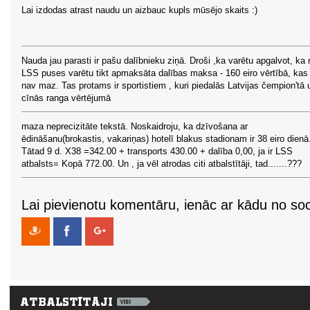
Lai izdodas atrast naudu un aizbauc kupls mūsējo skaits :)
Nauda jau parasti ir pašu dalībnieku ziņā. Droši ,ka varētu apgalvot, ka 
LSS puses varētu tikt apmaksāta dalības maksa - 160 eiro vērtībā, kas 
nav maz. Tas protams ir sportistiem , kuri piedalās Latvijas čempion'tā 
cīnās ranga vērtējumā
maza neprecizitāte tekstā. Noskaidroju, ka dzīvošana ar
ēdināšanu(brokastis, vakariņas) hotelī blakus stadionam ir 38 eiro dienā
Tātad 9 d. X38 =342.00 + transports 430.00 + dalība 0,00, ja ir LSS
atbalsts= Kopā 772.00. Un , ja vēl atrodas citi atbalstītāji, tad.......???
Lai pievienotu komentāru, ienāc ar kādu no soci