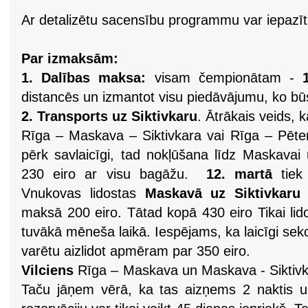
Ar detalizētu sacensību programmu var iepazī
Par izmaksām:
1. Dalības maksa:
visam čempionātam -
distancēs un izmantot visu piedāvājumu, ko būs
2. Transports uz Siktivkaru
. Ātrākais veids, k
Rīga – Maskava – Siktivkara vai Rīga – Pēterb
pērk savlaicīgi, tad nokļūšana līdz Maskavai
230 eiro ar visu bagāžu.
12. martā
tiek 
Vnukovas lidostas
Maskavā uz Siktivkaru
maksā 200 eiro. Tātad kopā 430 eiro Tikai lido
tuvākā mēneša laikā. Iespējams, ka laicīgi seko
varētu aizlidot apmēram par 350 eiro.
Vilciens
Rīga – Maskava un Maskava - Siktivka
Taču jāņem vērā, ka tas aizņems 2 naktis u