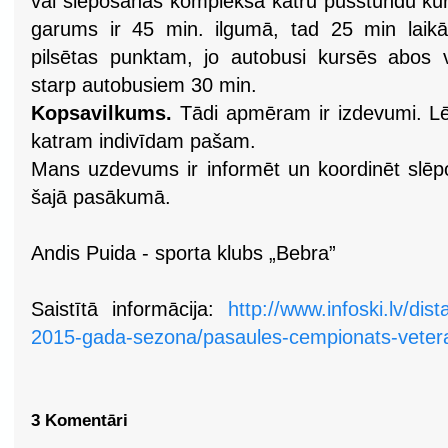
vai slēpošanas kompleksā katru pusstundu kur
garums ir 45 min. ilgumā, tad 25 min laikā
pilsētas punktam, jo autobusi kursēs abos vir
starp autobusiem 30 min.
Kopsavilkums.
Tādi apmēram ir izdevumi. Lē
katram indivīdam pašam.
Mans uzdevums ir informēt un koordinēt slēpo
šajā pasākumā.
Andis Puida - sporta klubs „Bebra”
Saistītā informācija:
http://www.infoski.lv/di
2015-gada-sezona/pasaules-cempionats-vetera
3 Komentāri