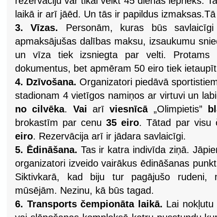
rezervāciju var tikai veikt 45 dienas iepriekš. 
laikā ir arī jāēd. Un tās ir papildus izmaksas.
3. Vīzas.
Personām, kuras būs savlaicīgi a
apmaksājušas dalības maksu, izsaukumu snie
un vīza tiek izsniegta par velti. Protams 
dokumentus, bet apmēram 50 eiro tiek ietaupīti
4. Dzīvošana.
Organizatori piedāvā sportistie
stadionam 4 vietīgos namiņos ar virtuvi un la
no cilvēka
.
Vai
arī
viesnīcā
„Olimpietis”
b
brokastīm par cenu
35 eiro
. Tātad par visu
eiro
. Rezervācija arī ir jādara savlaicīgi.
5. Ēdināšana.
Tas ir katra indivīda ziņā. Jāp
organizatori izveido vairākus ēdināšanas punk
Siktivkarā, kad biju tur pagājušo rudeni,
mūsējām. Nezinu, kā būs tagad.
6. Transports čempionāta laikā.
Lai nokļutu