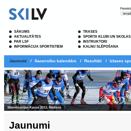
Pieteik
SĀKUMS
TRASES
AKTUALITĀTES
SPORTA KLUBI UN SKOLAS
PAR LSF
INSTRUKTORI
INFORMĀCIJA SPORTISTIEM
KALNU SLĒPOŠANA
Jaunumi
/
Sacensību kalendārs
/
Rezultāti
/
Izlases spo
Skandināvijas Kauss 2012, Madona
Jaunumi