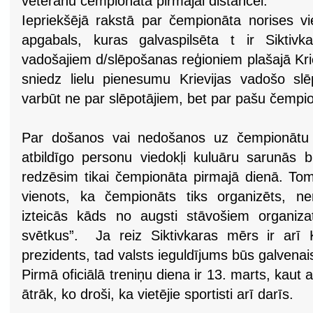
veterānu čempionāta pirmajai distancei.
Iepriekšējā rakstā par čempionāta norises vi
apgabals, kuras galvaspilsēta t ir Siktivka
vadošajiem d/slēpošanas reģioniem plašajā Kriev
sniedz lielu pienesumu Krievijas vadošo sl
varbūt ne par slēpotājiem, bet par pašu čempio
Par došanos vai nedošanos uz čempionātu
atbildīgo personu viedokļi kuluāru sarunās bi
redzēsim tikai čempionāta pirmajā dienā. Tomē
vienots, ka čempionāts tiks organizēts, n
izteicās kāds no augsti stāvošiem organiza
svētkus”. Ja reiz Siktivkaras mērs ir arī 
prezidents, tad valsts ieguldījums būs galvenai
Pirmā oficiālā treniņu diena ir 13. marts, kaut 
ātrāk, ko droši, ka vietējie sportisti arī darīs.