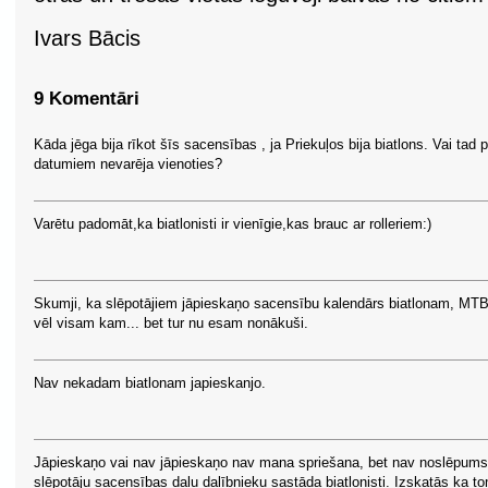
Ivars Bācis
9 Komentāri
Kāda jēga bija rīkot šīs sacensības , ja Priekuļos bija biatlons. Vai tad p
datumiem nevarēja vienoties?
Varētu padomāt,ka biatlonisti ir vienīgie,kas brauc ar rolleriem:)
Skumji, ka slēpotājiem jāpieskaņo sacensību kalendārs biatlonam, MT
vēl visam kam... bet tur nu esam nonākuši.
Nav nekadam biatlonam japieskanjo.
Jāpieskaņo vai nav jāpieskaņo nav mana spriešana, bet nav noslēpums
slēpotāju sacensības daļu dalībnieku sastāda biatlonisti. Izskatās ka t