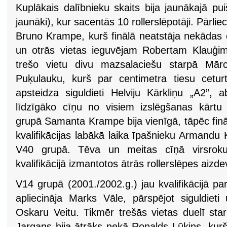
Kuplākais dalībnieku skaits bija jaunākajā p
jaunāki), kur sacentās 10 rollerslēpotāji. Pārliec
Bruno Krampe, kurš finālā neatstāja nekādas
un otrās vietas ieguvējam Robertam Klauģim
trešo vietu divu mazsalaciešu starpā Mārc
Puķulauku, kurš par centimetra tiesu ceturta
apsteidza siguldieti Helviju Kārkliņu „A2”, 
līdzīgāko cīņu no visiem izslēgšanas kārt
grupā Samanta Krampe bija vienīgā, tāpēc fināl
kvalifikācijas labākā laika īpašnieku Armandu K
V40 grupā. Tēva un meitas cīņā virsrok
kvalifikācijā izmantotos ātrās rollerslēpes aizd
V14 grupā (2001./2002.g.) jau kvalifikācijā pa
apliecināja Marks Vāle, pārspējot siguldieti
Oskaru Veitu. Tikmēr trešās vietas duelī star
Jargans bija ātrāks nekā Ronalds Lūkins, kurš