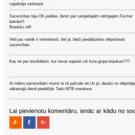
vajadzēja saskaņot.
Sacensības bija OK,paldies Jānim par sarūpētajām vērtīgajām Fischer
balvām!!
Braukšu vēl!
Veiti jau vairāk ir orientieristi, bet jā, bieži piedalījušies slēpošanas
sacensībās.
Kas tie par rezultātiem, kur nevar saprast cik kura grupa braukusi???
Ar rolleru sacensībām mums te tā pašvaki iet.Un jā, daudzi no slēpotāj
nākamajā dienā piedalījās Tartu MTB maratona.
Lai pievienotu komentāru, ienāc ar kādu no soci