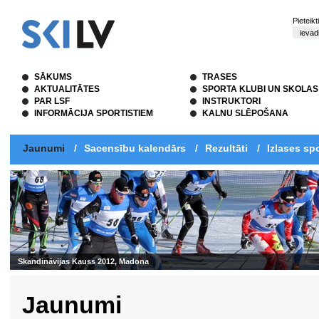
Pieteik
SĀKUMS
TRASES
AKTUALITĀTES
SPORTA KLUBI UN SKOLAS
PAR LSF
INSTRUKTORI
INFORMĀCIJA SPORTISTIEM
KALNU SLĒPOŠANA
Jaunumi
/
Sacensību kalendārs
/
Rezultāti
/
Izlases spo
Skandināvijas Kauss 2012, Madona
Jaunumi