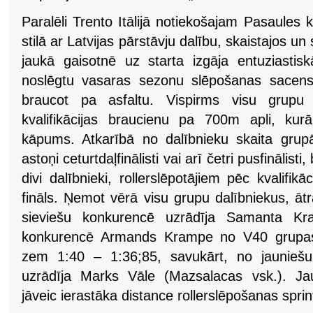
Paralēli Trento Itālijā notiekošajam Pasaules
stilā ar Latvijas pārstāvju dalību, skaistajos un 
jaukā gaisotnē uz starta izgāja entuziastiskā
noslēgtu vasaras sezonu slēpošanas sacens
braucot pa asfaltu. Vispirms visu grupu
kvalifikācijas braucienu pa 700m apli, kur
kāpums. Atkarībā no dalībnieku skaita grupā 
astoņi ceturtdaļfinālisti vai arī četri pusfinālist
divi dalībnieki, rollerslēpotājiem pēc kvalifik
fināls. Ņemot vērā visu grupu dalībniekus, ātr
sieviešu konkurencē uzrādīja Samanta Kra
konkurencē Armands Krampe no V40 grupas, 
zem 1:40 – 1:36;85, savukārt, no jauniešu
uzrādīja Marks Vāle (Mazsalacas vsk.). Jau
jāveic ierastāka distance rollerslēpošanas sprin