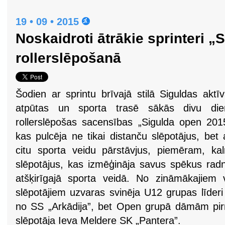
19 • 09 • 2015
Noskaidroti ātrākie sprinteri „
rollerslēpošanā
Šodien ar sprintu brīvajā stilā Siguldas aktī
atpūtas un sporta trasē sākās divu die
rollerslēpošas sacensības „Sigulda open 201
kas pulcēja ne tikai distanču slēpotājus, bet 
citu sporta veidu pārstāvjus, piemēram, ka
slēpotājus, kas izmēģināja savus spēkus radnie
atšķirīgajā sporta veidā. No zināmākajiem 
slēpotājiem uzvaras svinēja U12 grupas līd
no SS „Arkādija”, bet Open grupā dāmām pirmā
slēpotāja Ieva Meldere SK „Pantera”.