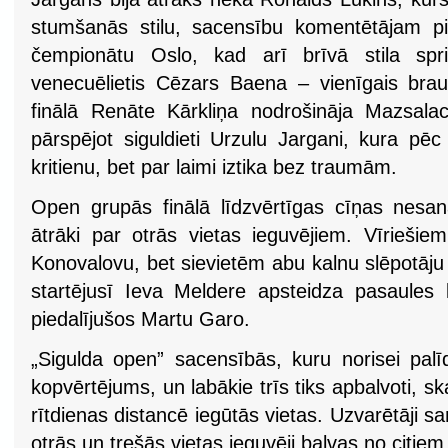
stumšanās stilu, sacensību komentētājam p
čempionātu Oslo, kad arī brīvā stila spri
venecuēlietis Cēzars Baena – vienīgais brau
finālā Renāte Kārkliņa nodrošināja Mazsalac
pārspējot siguldieti Urzulu Jargani, kura pēc
kritienu, bet par laimi iztika bez traumām.
Open grupās finālā līdzvērtīgas cīņas nesanāc
ātrāki par otrās vietas ieguvējiem. Vīriešiem
Konovalovu, bet sievietēm abu kalnu slēpotāj
startējusī Ieva Meldere apsteidza pasaules
piedalījušos Martu Garo.
„Sigulda open” sacensībās, kuru norisei pal
kopvērtējums, un labākie trīs tiks apbalvoti, s
rītdienas distancē iegūtās vietas. Uzvarētāji s
otrās un trešās vietas ieguvēji balvas no citiem 