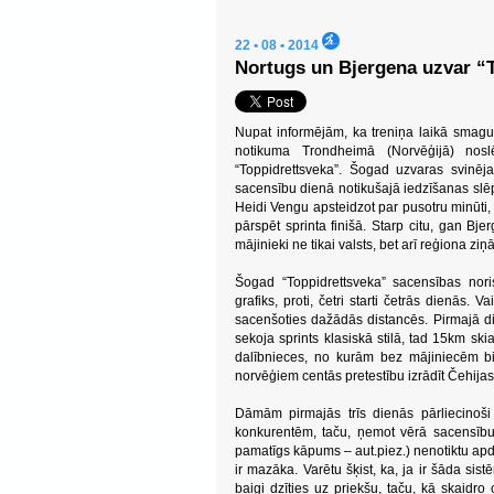
22 • 08 • 2014
Nortugs un Bjergena uzvar “T
Nupat informējām, ka treniņa laikā smagu k
notikuma Trondheimā (Norvēģijā) nos
“Toppidrettsveka”. Šogad uzvaras svinēja
sacensību dienā notikušajā iedzīšanas slēp
Heidi Vengu apsteidzot par pusotru minūt
pārspēt sprinta finišā. Starp citu, gan Bj
mājinieki ne tikai valsts, bet arī reģiona ziņā
Šogad “Toppidrettsveka” sacensības noris
grafiks, proti, četri starti četrās dienās. V
sacenšoties dažādās distancēs. Pirmajā di
sekoja sprints klasiskā stilā, tad 15km sk
dalībnieces, no kurām bez mājiniecēm bij
norvēģiem centās pretestību izrādīt Čehijas,
Dāmām pirmajās trīs dienās pārliecinoši
konkurentēm, taču, ņemot vērā sacensību 
pamatīgs kāpums – aut.piez.) nenotiktu apdz
ir mazāka. Varētu šķist, ka, ja ir šāda sis
baigi dzīties uz priekšu, taču, kā skaidro