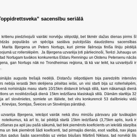
oppidrettsveka” sacensību seriālā
ritienu piedzīvojuši vairāki norvēģu slēpotāji, bet tikmēr dažas dienas pirms šī
lēdzās populārās un spēcīga sastāva pulcējošās daudzdienu sacensības
 Marita Bjergena un Peters Nortugs, kuri pirmie šķērsoja finiša līniju pēdējā
ojumā uz rollerslēpēm. Ja Bjergena uzvarēja ļoti pārliecinoši, Terēzi Juhaugu un
i, tad Nortugam tuvākos konkurentus Eldaru Renningu un Oistenu Petersenu nācās
ergena, gan Nortugs nāk no Trondheimas reģiona, tā kā var teikt, ka uzvarējuši ir
.
inājās augusta trešajā nedēļā. Distanču slēpotājiem bija paredzēts intensīvs
airs nebija ierastā 3km skrējiena pilsētas ielās, un visi starti bija uz rollerlsēpēm,
enā norisinājās masu starts 10/15km distancē brīvajā stilā, kam nākamajā dienā
iatlons un noslēdzošajā dienā 15km iedzīšana klasiskajā stilā. Dāmām startēja 32
a arī slovēnietes, somiete un itāliete, bet vīru konkurencē 53 dalībnieku vidū
 Krievijas, Somijas, Šveices un Slovēnijas pārstāvji.
 uzvarēja Bjergena, iekrājot vairāk nekā divu minūšu pārsvaru pār tuvākajām
noteikumus, kā arī to, lai pēdējā startā 15km iedzīšanā (3,75km aplis, kurā ir
īšanas pa apli jau pašā sākumā, tad tiek piemērots koeficients un iekrātā starpība
tēma un tiek piemēroti šādi koeficenti, tad pirmajās dienās, esot vadībā, nav jēgas
 citus gadus šajās sacensībās uz vietas bijušais Mārtiņš Niklass, tad norvēģi šīs