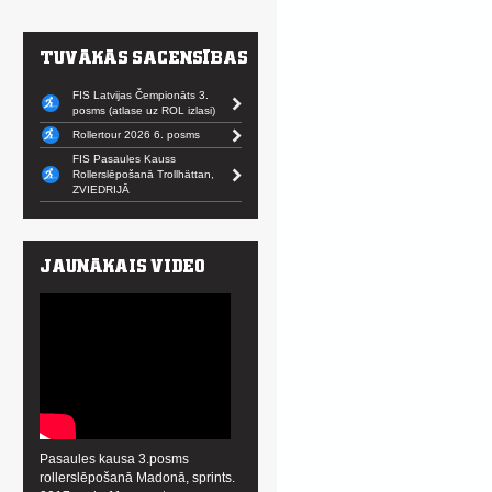
FIS Latvijas Čempionāts 3.
posms (atlase uz ROL izlasi)
Rollertour 2026 6. posms
FIS Pasaules Kauss
Rollerslēpošanā Trollhättan,
ZVIEDRIJĀ
Pasaules kausa 3.posms
rollerslēpošanā Madonā, sprints.