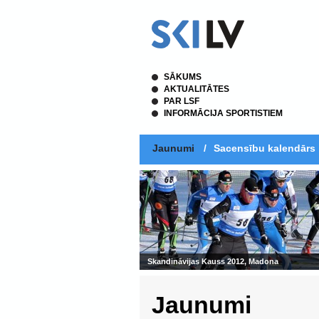
SĀKUMS
AKTUALITĀTES
PAR LSF
INFORMĀCIJA SPORTISTIEM
Jaunumi
/
Sacensību kalendārs
 2012, Madona
Jaunumi