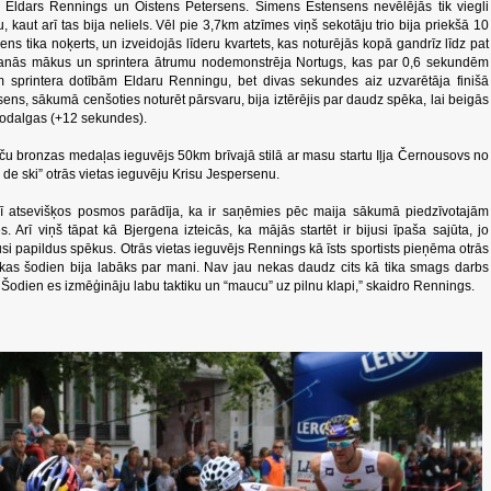
 Eldars Rennings un Oistens Petersens. Simens Estensens nevēlējās tik viegli
u, kaut arī tas bija neliels. Vēl pie 3,7km atzīmes viņš sekotāju trio bija priekšā 10
s tika noķerts, un izveidojās līderu kvartets, kas noturējās kopā gandrīz līdz pat
šanās mākus un sprintera ātrumu nodemonstrēja Nortugs, kas par 0,6 sekundēm
ām sprintera dotībām Eldaru Renningu, bet divas sekundes aiz uzvarētāja finišā
ens, sākumā cenšoties noturēt pārsvaru, bija iztērējis par daudz spēka, lai beigās
z godalgas (+12 sekundes).
oču bronzas medaļas ieguvējs 50km brīvajā stilā ar masu startu Iļja Černousovs no
ur de ski” otrās vietas ieguvēju Krisu Jespersenu.
ī atsevišķos posmos parādīja, ka ir saņēmies pēc maija sākumā piedzīvotajām
. Arī viņš tāpat kā Bjergena izteicās, ka mājās startēt ir bijusi īpaša sajūta, jo
usi papildus spēkus. Otrās vietas ieguvējs Rennings kā īsts sportists pieņēma otrās
 kas šodien bija labāks par mani. Nav jau nekas daudz cits kā tika smags darbs
. Šodien es izmēģināju labu taktiku un “maucu” uz pilnu klapi,” skaidro Rennings.