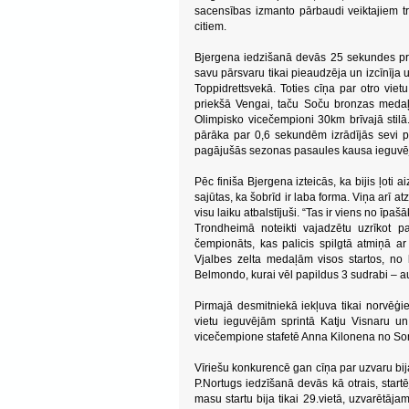
sacensības izmanto pārbaudi veiktajiem tr
citiem.
Bjergena iedzišanā devās 25 sekundes pri
savu pārsvaru tikai pieaudzēja un izcīnīja 
Toppidrettsvekā. Toties cīņa par otro vi
priekšā Vengai, taču Soču bronzas medaļn
Olimpisko vicečempioni 30km brīvajā stilā.
pārāka par 0,6 sekundēm izrādījās sevi p
pagājušās sezonas pasaules kausa ieguvēju
Pēc finiša Bjergena izteicās, ka bijis ļoti a
sajūtas, ka šobrīd ir laba forma. Viņa arī atz
visu laiku atbalstījuši. “Tas ir viens no īpa
Trondheimā noteikti vajadzētu uzrīkot 
čempionāts, kas palicis spilgtā atmiņā ar
Vjalbes zelta medaļām visos startos, no k
Belmondo, kurai vēl papildus 3 sudrabi – au
Pirmajā desmitniekā iekļuva tikai norvēģie
vietu ieguvējām sprintā Katju Visnaru un
vicečempione stafetē Anna Kilonena no So
Vīriešu konkurencē gan cīņa par uzvaru bij
P.Nortugs iedzīšanā devās kā otrais, star
masu startu bija tikai 29.vietā, uzvarētā