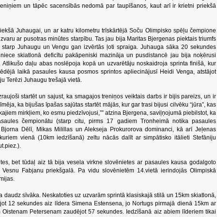
eniņiem un tāpēc sacensībās nedomā par taupīšanos, kaut arī ir krietni priekšā
ekšā Juhaugai, un ar katru kilometru trīskārtējā Soču Olimpisko spēļu čempione
uzvaru ar pusotras minūtes starpību. Tas jau bija Maritas Bjergenas piektais triumfs
etu starp Juhaugu un Vengu gan izvērtās ļoti spraiga. Juhauga sāka 20 sekundes
iece skiatlonā deficītu pakāpeniski mazināja un pusdistancē jau bija noķērusi
 Atlikušo daļu abas noslēpoja kopā un uzvarētāju noskaidroja sprinta finišā, kur
ēdējā laikā pasaules kausa posmos sprintos apliecinājusī Heidi Venga, atstājot
 Terēzi Juhaugu trešajā vietā.
izraujoši startēt un sajust, ka smagajos treniņos veiktais darbs ir bijis pareizs, un ir
īmēja, ka bijušas īpašas sajūtas startēt mājās, kur gar trasi bijusi cilvēku “jūra”, kas
šākajiem mirkļiem, ko esmu piedzīvojusi,”” atzina Bjergena, saviļņojumā piebilstot, ka
pasaules čempionātu (starp citu, pirms 17 gadiem Tronheimā notika pasaules
 Bjorna Dēlī, Mikas Milillas un Alekseja Prokurorova dominanci, kā arī Jeļenas
uriem vienā (10km iedzīšanā) zeltu nācās dalīt ar simpātisko itālieti Stefāniju
t.piez.).
tes, bet tūdaļ aiz tā bija vesela virkne slovēnietes ar pasaules kausa godalgoto
 Vesnu Fabjanu priekšgalā. Pa vidu slovēnietēm 14.vietā ierindojās Olimpiskā
mijas.
a daudz sīvāka. Neskatoties uz uzvarām sprintā klasiskajā stilā un 15km skiatlonā,
tējot 12 sekundes aiz līdera Simena Estensena, jo Nortugs pirmajā dienā 15km ar
jam Oistenam Petersenam zaudējot 57 sekundes. Iedzīšanā aiz abiem līderiem tikai