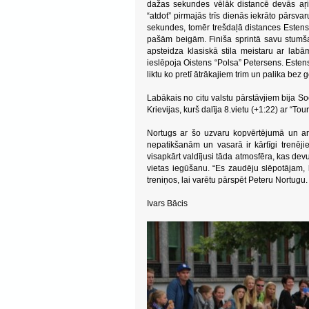
dažas sekundes vēlāk distancē devās aŗi
“atdot” pirmajās trīs dienās iekrāto pārsvar
sekundes, tomēr trešdaļā distances Estensen
pašām beigām. Finiša sprintā savu stum
apsteidza klasiskā stila meistaru ar lab
ieslēpoja Oistens “Polsa” Petersens. Estens
liktu ko pretī ātrākajiem trim un palika be
Labākais no citu valstu pārstāvjiem bija S
Krievijas, kurš dalīja 8.vietu (+1:22) ar “To
Nortugs ar šo uzvaru kopvērtējumā un ar
nepatikšanām un vasarā ir kārtīgi trenējies
visapkārt valdījusi tāda atmosfēra, kas dev
vietas iegūšanu. “Es zaudēju slēpotājam,
treniņos, lai varētu pārspēt Peteru Nortugu
Ivars Bācis