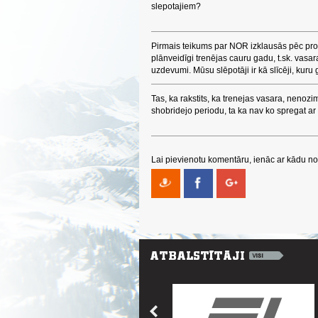
slepotajiem?
Pirmais teikums par NOR izklausās pēc prof
plānveidīgi trenējas cauru gadu, t.sk. vasar
uzdevumi. Mūsu slēpotāji ir kā slīcēji, kuru
Tas, ka rakstits, ka trenejas vasara, nenozim
shobridejo periodu, ta ka nav ko spregat a
Lai pievienotu komentāru, ienāc ar kādu no 