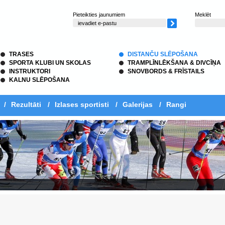
Pieteikties jaunumiem
Meklēt
TRASES
DISTANČU SLĒPOŠANA
SPORTA KLUBI UN SKOLAS
TRAMPLĪNLĒKŠANA & DIVCĪŅA
INSTRUKTORI
SNOVBORDS & FRĪSTAILS
KALNU SLĒPOŠANA
/
Rezultāti
/
Izlases sportisti
/
Galerijas
/
Rangi