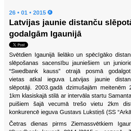
26 • 01 • 2015
Latvijas jaunie distanču slēpotā
godalgām Igaunijā
Svētdien Igaunijā lielāko un spēcīgāko dista
slēpošanas sacensību jauniešiem un junior
“Swedbank kauss” otrajā posmā godalgot
vietas atkal ieguva Latvijas jaunie dista
slēpotāji. 2003.gadā dzimušajām meitenēm 2
1km klasiskajā stilā ar intervāla startu Samant
puišiem šajā vecumā trešo vietu 2km dist
konkurencē ieguva Gustavs Lukstiņš (SS “Arkād
Četras dienas pirms Ziemassvētkiem Igau