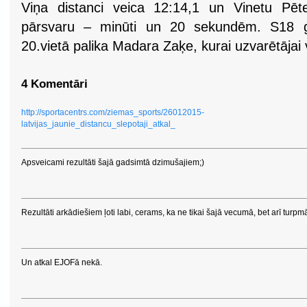
Viņa distanci veica 12:14,1 un Vinetu Pēter
pārsvaru – minūti un 20 sekundēm. S18 g
20.vietā palika Madara Zaķe, kurai uzvarētājai
4 Komentāri
http://sportacentrs.com/ziemas_sports/26012015-
latvijas_jaunie_distancu_slepotaji_atkal_
Apsveicami rezultāti šajā gadsimtā dzimušajiem;)
Rezultāti arkādiešiem ļoti labi, cerams, ka ne tikai šajā vecumā, bet arī turpm
Un atkal EJOFā nekā.