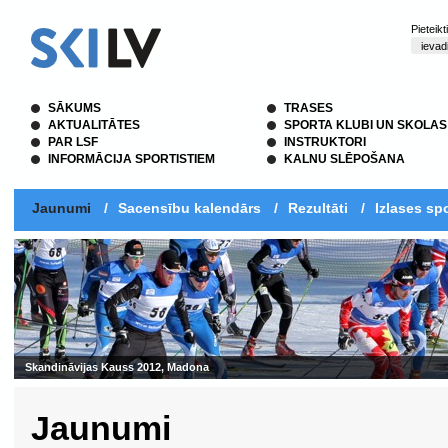
Pieteik
SĀKUMS
TRASES
AKTUALITĀTES
SPORTA KLUBI UN SKOLAS
PAR LSF
INSTRUKTORI
INFORMĀCIJA SPORTISTIEM
KALNU SLĒPOŠANA
Jaunumi
/
Sacensību kalendārs
/
Rezultāti
/
Izlases spo
Skandināvijas Kauss 2012, Madona
Jaunumi