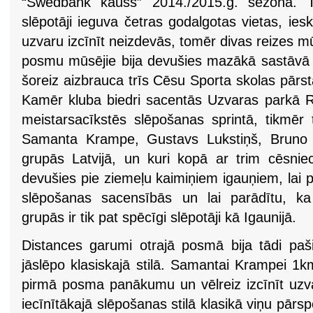
“Swedbank kauss” 2014./2015.g. sezonā. Ta
slēpotāji ieguva četras godalgotas vietas, iesk
uzvaru izcīnīt neizdevās, tomēr divas reizes mūs
posmu mūsējie bija devušies mazākā sastāvā n
šoreiz aizbrauca trīs Cēsu Sporta skolas pārst
Kamēr kluba biedri sacentās Uzvaras parkā R
meistarsacīkstēs slēpošanas sprintā, tikmēr t
Samanta Krampe, Gustavs Lukstiņš, Bruno K
grupās Latvijā, un kuri kopā ar trim cēsnie
devušies pie ziemeļu kaimiņiem igauņiem, lai p
slēpošanas sacensībās un lai parādītu, ka 
grupās ir tik pat spēcīgi slēpotāji kā Igaunijā.
Distances garumi otrajā posmā bija tādi paši 
jāslēpo klasiskajā stilā. Samantai Krampei 1k
pirmā posma panākumu un vēlreiz izcīnīt uzv
iecīnītākajā slēpošanas stilā klasikā viņu pārs