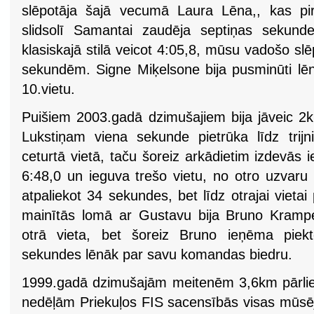
slēpotāja šajā vecumā Laura Lēna,, kas 
slidsolī Samantai zaudēja septiņas sekunde
klasiskajā stilā veicot 4:05,8, mūsu vadošo s
sekundēm. Signe Miķelsone bija pusminūti l
10.vietu.
Puišiem 2003.gadā dzimušajiem bija jāveic 
Lukstiņam viena sekunde pietrūka līdz trijn
ceturtā vietā, taču šoreiz arkādietim izdevās i
6:48,0 un ieguva trešo vietu, no otro uzvaru
atpaliekot 34 sekundes, bet līdz otrajai vieta
mainītās lomā ar Gustavu bija Bruno Kramp
otrā vieta, bet šoreiz Bruno ieņēma piekt
sekundes lēnāk par savu komandas biedru.
1999.gadā dzimušajām meitenēm 3,6km pārliec
nedēļām Priekuļos FIS sacensībās visas mūsēj