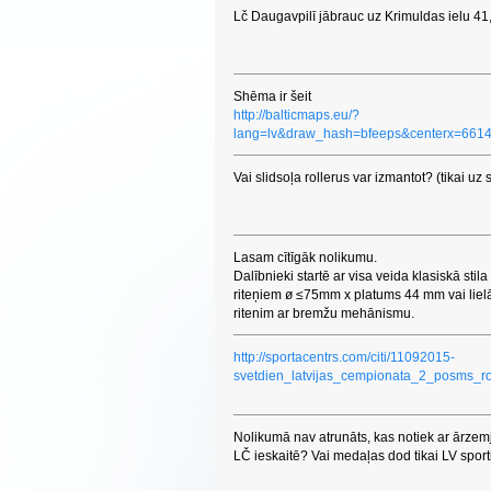
Lč Daugavpilī jābrauc uz Krimuldas ielu 41,
Shēma ir šeit
http://balticmaps.eu/?
lang=lv&draw_hash=bfeeps&centerx=66
Vai slidsoļa rollerus var izmantot? (tikai u
Lasam cītīgāk nolikumu.
Dalībnieki startē ar visa veida klasiskā sti
riteņiem ø ≤75mm x platums 44 mm vai lielāk
ritenim ar bremžu mehānismu.
http://sportacentrs.com/citi/11092015-
svetdien_latvijas_cempionata_2_posms_ro
Nolikumā nav atrunāts, kas notiek ar ārzem
LČ ieskaitē? Vai medaļas dod tikai LV sport