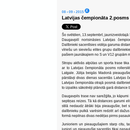
08 • 09 • 2015
Latvijas čempionāta 2.posms 
Šo svētdien, 13.septembrī, jaunizveidotajā 
Daugavpilī norisināsies Latvijas čempio
Dalībnieki sacentīsies vidēja garuma distancē
vīriešu un sieviešu elites grupu dalībnieki
pašiem jaunākajiem no S un V12 grupām mē
Stropu aktīvās atpūtas un sporta trase tika 
ar to Latvijas čempionāta posms rollersl
Latgale. Jūlija beigās Madonā pieaugušie 
pārstāvji divas dienas sacentās Latvijas če
Latvijas čempionāta otrajā posmā dalībnieki
to izpaliks sākotnēji plānotā garā distance b
Daugavpils trase nav sarežģīta, jo kāpumi i
septiņas reizes. Tā kā distances garumi elit
stilā nedaudz ātrāki bija pieaugušie, bet 
dalībnieku pulkā varēsim redzēt arī dažus
formā nepilnas divas nedēļas pirms pasaul
Junioriem un pieaugušajiem starp citu, ta
juniori un pieaugušie sacentās tikai pasa