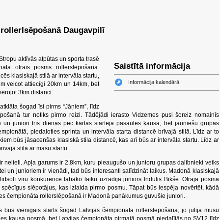
rollerlsēpošanā Daugavpilī
Stropu aktīvās atpūtas un sporta trasē
Saistītā informācija
nāta otrais posms rollerslēpošanā.
s klasiskajā stilā ar intervāla startu,
Informācija kalendārā
em veicot attiecīgi 20km un 14km, bet
rojot 3km distanci.
atklāta šogad īsi pirms “Jāņiem”, līdz
ēpošanā tur notiks pirmo reizi. Tādējādi ierasto Vidzemes pusi šoreiz nomainīs
un juniori trīs dienas pēc kārtas startēja pasaules kausā, bet jauniešu grupas
mpionātā, piedaloties sprinta un intervāla starta distancē brīvajā stilā. Līdz ar to
em būs jāsacenšas klasiskā stila distancē, kas arī būs ar intervāla startu. Līdz ar
rīvajā stilā ar masu startu.
r nelieli. Apļa garums ir 2,8km, kuru pieaugušo un junioru grupas dalībnieki veiks
ei un junioriem ir vienādi, tad būs interesanti salīdzināt laikus. Madonā klasiskajā
slidsolī vīru konkurencē labāko laiku uzrādīja juniors Indulis Bikše. Otrajā posmā
 spēcīgus slēpotājus, kas izlaida pirmo posmu. Tāpat būs iespēja novērtēt, kādā
es čempionāta rollerslēpošanā ir Madonā panākumus guvušie juniori.
s būs vienīgais starts šogad Latvijas čempionātā rollerslēpošanā, jo jūlijā mūsu
ules kausa posmā, bet Latvijas čempionāta pirmajā posmā piedalījās no SV12 līdz