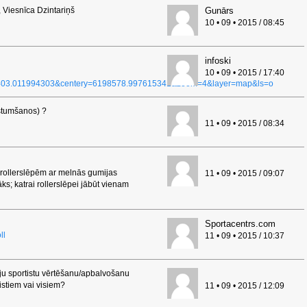
 Viesnīca Dzintariņš
Gunārs
10 • 09 • 2015 / 08:45
infoski
10 • 09 • 2015 / 17:40
1403.011994303&centery=6198578.997615341&zoom=4&layer=map&ls=o
z stumšanos) ?
11 • 09 • 2015 / 08:34
la rollerslēpēm ar melnās gumijas
11 • 09 • 2015 / 09:07
s; katrai rollerslēpei jābūt vienam
Sportacentrs.com
ll
11 • 09 • 2015 / 10:37
ju sportistu vērtēšanu/apbalvošanu
istiem vai visiem?
11 • 09 • 2015 / 12:09