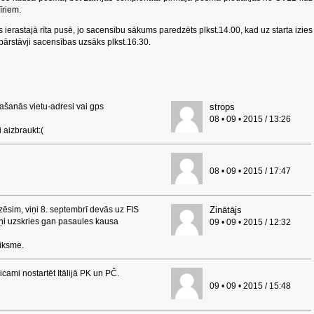
īriem.
ierastajā rīta pusē, jo sacensību sākums paredzēts plkst.14.00, kad uz starta izies
 pārstāvji sacensības uzsāks plkst.16.30.
trašanās vietu-adresi vai gps
strops
08 • 09 • 2015 / 13:26
 aizbraukt:(
08 • 09 • 2015 / 17:47
ēsim, viņi 8. septembrī devās uz FIS
Zinātājs
iņi uzskries gan pasaules kausa
09 • 09 • 2015 / 12:32
eiksme.
icami nostartēt Itālijā PK un PČ.
09 • 09 • 2015 / 15:48