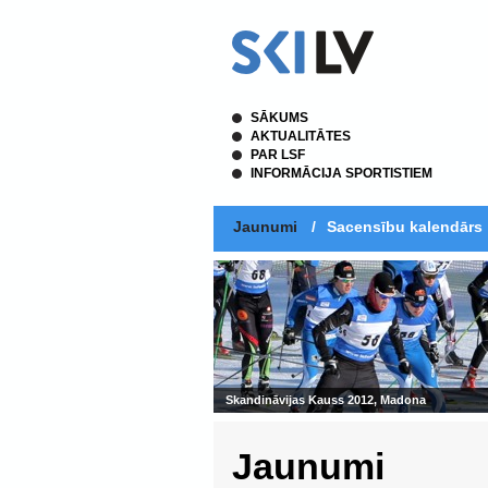
SĀKUMS
AKTUALITĀTES
PAR LSF
INFORMĀCIJA SPORTISTIEM
Jaunumi
/
Sacensību kalendārs
Skandināvijas Kauss 2012, Madona
Jaunumi