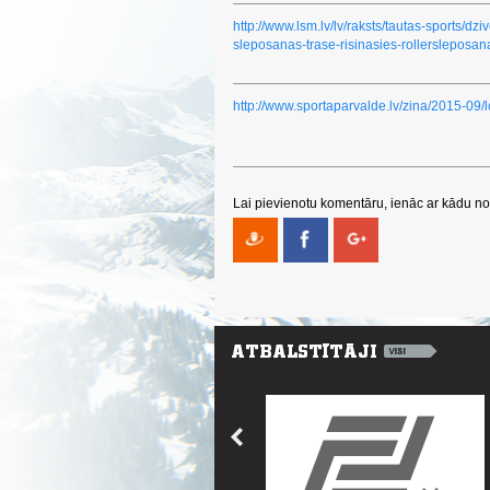
http://www.lsm.lv/lv/raksts/tautas-sports/dz
sleposanas-trase-risinasies-rollersleposa
http://www.sportaparvalde.lv/zina/2015-09/
Lai pievienotu komentāru, ienāc ar kādu no 