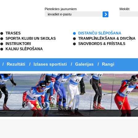
Pieteikties jaunumiem
Meklēt
TRASES
DISTANČU SLĒPOŠANA
SPORTA KLUBI UN SKOLAS
TRAMPLĪNLĒKŠANA & DIVCĪŅA
INSTRUKTORI
SNOVBORDS & FRĪSTAILS
KALNU SLĒPOŠANA
/
Rezultāti
/
Izlases sportisti
/
Galerijas
/
Rangi