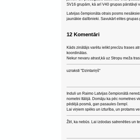
SV16 grupām, kā arī V40 grupas pārstāvji v
Latvijas čempionāta otrais posms nesāksies 
jaunākie dalībnieki. Savukārt elites grupas
12 Komentāri
Kāds zinātājs varētu ielikt precīzu trases a
koordinātas.
Nekur nevaru atrast,kā uz Stropu meža trasi
uzraksti "Dzintariņš"
Induli un Raimo Latvijas čempionātā neredz
nometni Itālijā. Domāju ka pēc nometnes v
pēdējā posmā, gan pasaules čempī.
Lai viņiem spēks un izturība, un protams v
Žēl, ka nebūs. Lai izdodas satrenēties un te