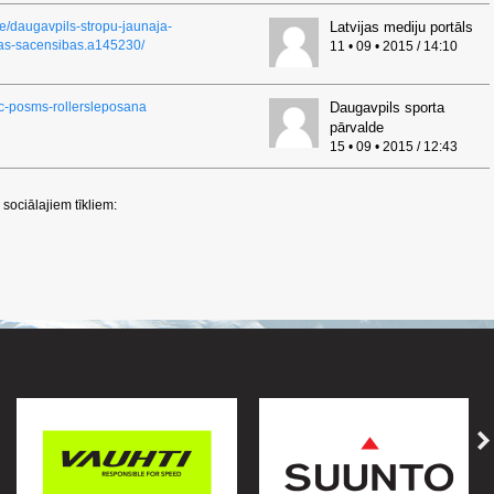
ive/daugavpils-stropu-jaunaja-
Latvijas mediju portāls
nas-sacensibas.a145230/
11 • 09 • 2015 / 14:10
lc-posms-rollersleposana
Daugavpils sporta
pārvalde
15 • 09 • 2015 / 12:43
sociālajiem tīkliem: