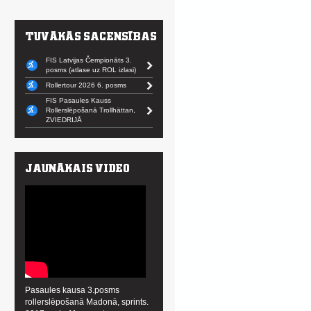
FIS Latvijas Čempionāts 3.
posms (atlase uz ROL izlasi)
Rollertour 2026 6. posms
FIS Pasaules Kauss
Rollerslēpošanā Trollhättan,
ZVIEDRIJĀ
Pasaules kausa 3.posms
rollerslēpošanā Madonā, sprints.