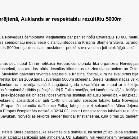
rējienā, Auklands ar respektablu rezultātu 5000m
ā Norvēģijas čempionātā vieglatlētikā par pārliecinošu uzvarētāju 10 000 metru
es čempionātu medaļniece distanču slēpošanā Kristīna Stormera Steira, uzrādot
nds 5000m bija desmitais, noskrienot priekš sava vecuma ļoti pieklājīgā laikā –
enas pēc nupat Cīrihē notikušā Eiropas čempionāta tika organizēts Norvēģijas
s Jesheimā, kas atrodas pāris desmitus kilometrus uz ziemeļaustrumiem no Oslo,
ievietēm galvenās favorītes statuss bija Kristīnai Steirai, kura ne tikai pirms bija
lētikā, bet arī 2009.gadā uzvarējusi 5000m skrējienā. Šoreiz Kristīnai nācās veikt
 konkurenci nevarēja sastādīt pagājušā gada uzvarētāja un nupat ar infekciju
 čempionātā sliktās pašsajūta dēļ R.Falka mocījās, bet tomēr neizstājās, finišējot
priekšpēdējās dalībnieces, toties vētrainu skatītāju aplausu pavadībā – aut.piez.).
 konkurenti apsteidzot par apli (1:46) un uzrādot šosezon labāko laiku Norvēģijā
usi Eiropas čempionāta dalībniece Falka, labojot par 4 sekundēm. Mūsu Jeļena
Eiropas čempionāta noskrēja 32:34,03, kas ir Ļenas sezonas labākais rezultāts,
8.Savukārt, Norvēģijas rekords pieder Ingrīdai Kristiansenai, kura pirms 28 gadiem
tafetē Steira pastāstīja, ka sākotnēji bija domājusi, ka skriet 25 apļus pa stadionu
tītāji ar atbalstu sarīkojuši labu atmosfēru. Uz jautājumu, vai vieglatlētēm nevajadzēja