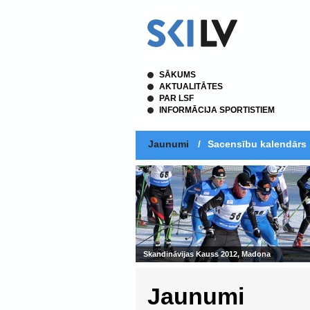
SĀKUMS
AKTUALITĀTES
PAR LSF
INFORMĀCIJA SPORTISTIEM
Jaunumi
/
Sacensību kalendārs
Skandināvijas Kauss 2012, Madona
Jaunumi