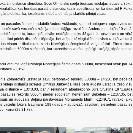
enokārt, ir distanču slēpotāja, Soču Olimpisko spēļu bronzas medaļas ieguvēja 30km
 vieglatlētu, kas trenējas garajā distancēs, kas ir specifiskas, un ka diemžēl R.Falka
gās piebilda, ka, iespējams, nebūtu pirmā, ja startētu pilnīgi visas.
un pasaules čempions stafetē Anders Auklands, kaut arī neieguva augstu vietu un
omēr savā vecumā uzrādīja ļoti pieklājīgu rezultātu. Anders ierindojās 10.vietā,
 priekš sportista, kuram pēc divām nedēļām apliks 43 gadi, ir apsveicams un vērā
i ne tikai priekš distanču slēpotāja, bet arī priekš vieglatlētiem, vismaz tajā vecumā
as viņam ir tikai otrais starts Norvēģijas čempionātā vieglatlētikā. Pirms starta
 piedalīties 5000m skrējienā, kur sacentīsies vairāki spēcīgi skrējēji, tāpēc neesot
adu vecumā viņš uzvarēja Norvēģijas čempionātā 5000m, noskrienot ātrāk par 14
istancē – 13:57.
ērijs Žolnorovičs uzstādīja savu personisko rekordu 5000m – 14:28., bet pēdējos
 vidējo distanču skrējējs Dmitrijs Jurkēvičs, kurš pērn augstā uzrādīja trešo visu
 šajā distancē – 13;43,03, par 7 sekundēm atpaliekot no Jura Grustiņa 1971.gadā
ka pasaules rekords 5000m pieder etiopietim Kenenisam Bekelem – 12:37,35, bet
mušais un augušais Beļģiju pārstāvošais Mohameds Murhī -12:49,71 (ātrāko laiku
jis vācietis Dīters Baumans 1997.gadā – aut.piez.), savukārt, sievietēm pasaules
Junksiņa (29:31,78).