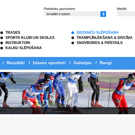
Pieteikties jaunumiem
Meklēt
TRASES
DISTANČU SLĒPOŠANA
SPORTA KLUBI UN SKOLAS
TRAMPLĪNLĒKŠANA & DIVCĪŅA
INSTRUKTORI
SNOVBORDS & FRĪSTAILS
KALNU SLĒPOŠANA
/
Rezultāti
/
Izlases sportisti
/
Galerijas
/
Rangi