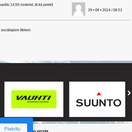
arētu 14;50 noskriet, tā kā priekš
29 • 08 • 2014 / 08:51
sociālajiem tīkliem:
Piekrītu
ika
/
Iepriekšējā lapas versija