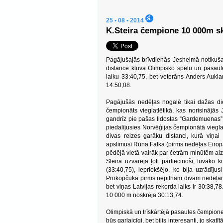
25 • 08 • 2014
K.Steira čempione 10 000m sk
Pagājušajās brīvdienās Jesheimā notikušaj
distancē kļuva Olimpisko spēļu un pasaul
laiku 33:40,75, bet veterāns Anders Aukla
14:50,08.
Pagājušās nedēļas nogalē tikai dažas di
čempionāts vieglatlētikā, kas norisinājā
gandrīz pie pašas lidostas “Gardemuenas”. S
piedalījusies Norvēģijas čempionātā vieglat
divas reizes garāku distanci, kurā viņai
apslimusī Rūna Falka (pirms nedēļas Eiropas
pēdējā vietā vairāk par četrām minūtēm aiz 
Steira uzvarēja ļoti pārliecinoši, tuvāko
(33:40,75), iepriekšējo, ko bija uzrādīj
Prokopčuka pirms nepilnām divām nedēļām 
bet viņas Latvijas rekorda laiks ir 30:38,7
10 000 m noskrēja 30:13,74.
Olimpiskā un trīskārtējā pasaules čempione s
būs garlaicīgi, bet bijis interesanti, jo ska