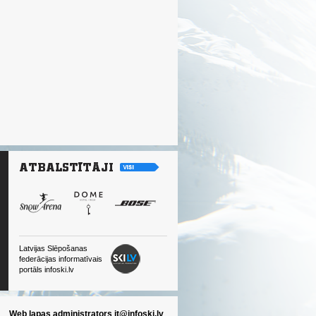
Latvijas Slēpošanas
federācijas informatīvais
portāls infoski.lv
Web lapas administrators
it@infoski.lv