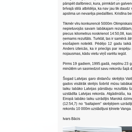
pārspēt dalībnieci, kura, pirmkārt un galv
brīvajā stilā atbildēja, ka nav jau tik daudz
apslima un nevarēja piedalīties. Kristīna bei
Tikmēr vīru konkurencē 5000m Olimpiskais 
nepietuvojās savam labākajam rezultātam, t
piecus kilometrus noskrienot 14:50,08, kas
ņemams rezultāts. Turklāt, tas ir samērā ātr
esošajiem noteikti. Pēdējo 12 gadu laikā t
Anders izteicās, ka ir priecīgs par iespēju
nojausmas, kādu vietu viņš varētu iegūt.
Pirms 19 gadiem, 1995.gadā, nepilnu 23 g
minūtēm un sasniedzot savu rekordu šajā d
Šogad Latvijas garo distanču skrējējs Val
gados visātrāk skrējis šobrīd mūsu labākais
laiku labāko Latvijas pārstāvju rezultātu
uzstādīta Latvijas rekorda. Atgādināšu, 
Eiropā labāko laiku uzrādījis Marokā dzi
(12:54,7) no “baltajiem” skrējējiem uzrādī
rekordu 10 000m uzstādījusi ķīniete Vanga 
Ivars Bācis