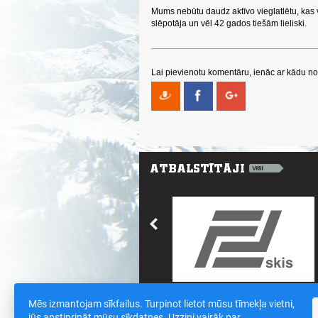
Mums nebūtu daudz aktīvo vieglatlētu, kas v
slēpotāja un vēl 42 gados tiešām lieliski.
Lai pievienotu komentāru, ienāc ar kādu no 
Mēs izmantojam sīkfailus. Turpinot lietot mūsu tīmekļa vietni,
Saites
/
Sīkdatnes un datu drošības polit
jūs apstiprināt mūsu sīkdatnes. Uzzini vairāk par