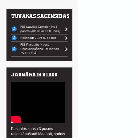
FIS Latvijas Čempionāts 3.
posms (atlase uz ROL izlasi)
Rollertour 2026 6. posms
FIS Pasaules Kauss
Rollerslēpošanā Trollhättan,
ZVIEDRIJĀ
Pasaules kausa 3.posms
rollerslēpošanā Madonā, sprints.