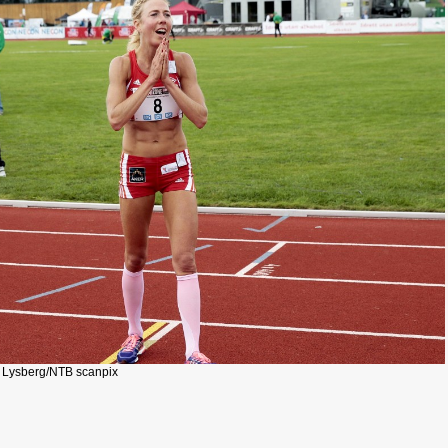
an Lysberg/NTB scanpix