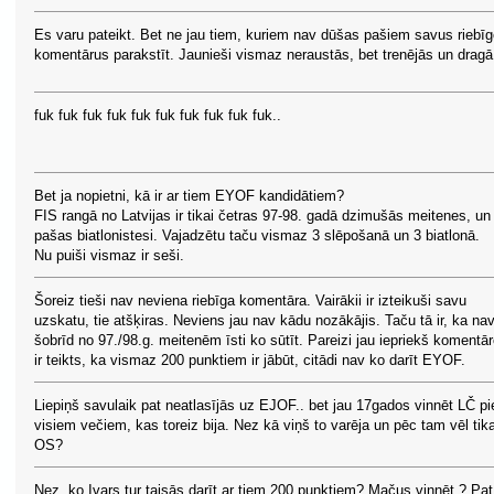
Es varu pateikt. Bet ne jau tiem, kuriem nav dūšas pašiem savus riebī
komentārus parakstīt. Jaunieši vismaz neraustās, bet trenējās un dragā
fuk fuk fuk fuk fuk fuk fuk fuk fuk fuk..
Bet ja nopietni, kā ir ar tiem EYOF kandidātiem?
FIS rangā no Latvijas ir tikai četras 97-98. gadā dzimušās meitenes, un
pašas biatlonistesi. Vajadzētu taču vismaz 3 slēpošanā un 3 biatlonā.
Nu puiši vismaz ir seši.
Šoreiz tieši nav neviena riebīga komentāra. Vairākii ir izteikuši savu
uzskatu, tie atšķiras. Neviens jau nav kādu nozākājis. Taču tā ir, ka nav
šobrīd no 97./98.g. meitenēm īsti ko sūtīt. Pareizi jau iepriekš komentā
ir teikts, ka vismaz 200 punktiem ir jābūt, citādi nav ko darīt EYOF.
Liepiņš savulaik pat neatlasījās uz EJOF.. bet jau 17gados vinnēt LČ pi
visiem večiem, kas toreiz bija. Nez kā viņš to varēja un pēc tam vēl tik
OS?
Nez, ko Ivars tur taisās darīt ar tiem 200 punktiem? Mačus vinnēt ? Pat