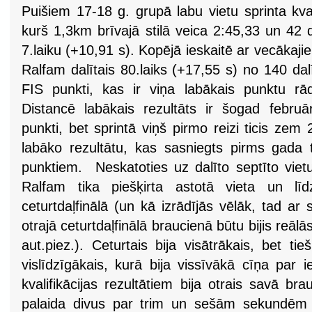
Puišiem 17-18 g. grupā labu vietu sprinta kval
kurš 1,3km brīvajā stilā veica 2:45,33 un 42 d
7.laiku (+10,91 s). Kopējā ieskaitē ar vecākaj
Ralfam dalītais 80.laiks (+17,55 s) no 140 da
FIS punkti, kas ir viņa labākais punktu rād
Distancē labākais rezultāts ir šogad februā
punkti, bet sprintā viņš pirmo reizi ticis zem
labāko rezultātu, kas sasniegts pirms gada t
punktiem. Neskatoties uz dalīto septīto vietu
Ralfam tika piešķirta astotā vieta un līd
ceturtdaļfinālā (un kā izrādījās vēlāk, tad a
otrajā ceturtdaļfinālā braucienā būtu bijis reālās
aut.piez.). Ceturtais bija visātrākais, bet tie
vislīdzīgākais, kurā bija vissīvākā cīņa par 
kvalifikācijas rezultātiem bija otrais savā b
palaida divus par trim un sešām sekundēm kv