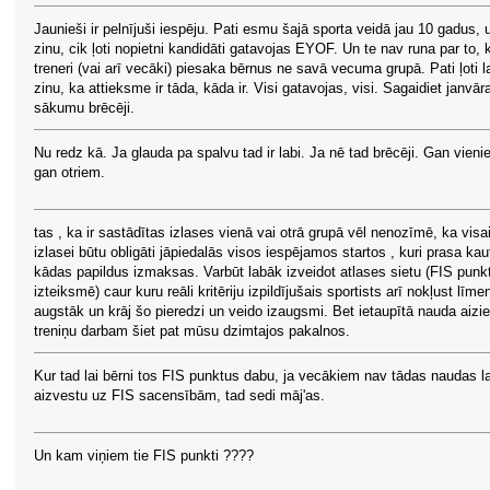
Jaunieši ir pelnījuši iespēju. Pati esmu šajā sporta veidā jau 10 gadus, 
zinu, cik ļoti nopietni kandidāti gatavojas EYOF. Un te nav runa par to, 
treneri (vai arī vecāki) piesaka bērnus ne savā vecuma grupā. Pati ļoti l
zinu, ka attieksme ir tāda, kāda ir. Visi gatavojas, visi. Sagaidiet janvār
sākumu brēcēji.
Nu redz kā. Ja glauda pa spalvu tad ir labi. Ja nē tad brēcēji. Gan vien
gan otriem.
tas , ka ir sastādītas izlases vienā vai otrā grupā vēl nenozīmē, ka visa
izlasei būtu obligāti jāpiedalās visos iespējamos startos , kuri prasa kau
kādas papildus izmaksas. Varbūt labāk izveidot atlases sietu (FIS punk
izteiksmē) caur kuru reāli kritēriju izpildījušais sportists arī nokļust līmen
augstāk un krāj šo pieredzi un veido izaugsmi. Bet ietaupītā nauda aizie
treniņu darbam šiet pat mūsu dzimtajos pakalnos.
Kur tad lai bērni tos FIS punktus dabu, ja vecākiem nav tādas naudas la
aizvestu uz FIS sacensībām, tad sedi māj'as.
Un kam viņiem tie FIS punkti ????