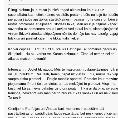
Pilnīgi piekrītu,jo ja mūsu jaunieši tagad aizbrauktu kaut kur uz
sacensībām,kas notiek kalnos-rezultāts protams būtu nulle,jo tie nebūtu
pieraduši šādos apstākļos startēt(kalnos ir pavisam cits gaiss un bērni
rastos problēmas ar elpošanu slodzes laikā).Man arī ir jautājums kāpēc
savienība uz nometnēm ārpus Latvijas ved tikkai kalnu slēpotājus(priek
viņiem līdzekļi atrodas-slēpotājiem nē).Es domāju tas nav taisnīgi vajag
līdzkļus arī piešķirt citiem ne tikkai kalniniekiem
Ko var cepties... Tpt uz EYOF brauks Patrīcija! Tik nomainīs gadus un 
čiki-piuriki! Nu ok, varbūt vēl Karīna aizbrauks. Citas lai nemaz nelien
atlases mačiem tuvumā!
Interesanti . Dodiet tik naudu. Mēs te mazdrusciņ pabraukāsimies. cik ir
visi arī brauksim. Rezultāti, treniņi, tepat uz vietas.... fui, mums tak vaj
starptautisko pieredzi..... Dārgie topošie sportisti. Parādiet kaut mazdru
pieņemamu līmeni šeit uz vietas un tad meklējiet to pieredzi. Vispirms
kustiniet kājas, nevis pirkstus uz dtora pogām. Tikai ar darbiņu, sviedri
treniņos, neskaitot kas man par to būs kaut kas sanāks un arī ne visie
Tā tas ir.
Cienījamie Patrīcijas un Vinetas fani, meitenes ir patiešām labi
pastrādājušas un parādījušas labus rezultātus, bet neskrieniet vilciena