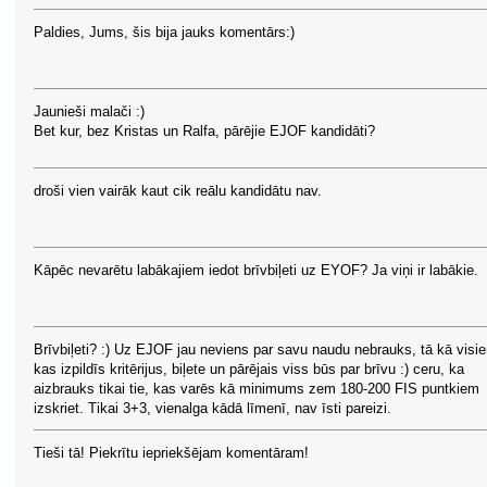
Paldies, Jums, šis bija jauks komentārs:)
Jaunieši malači :)
Bet kur, bez Kristas un Ralfa, pārējie EJOF kandidāti?
droši vien vairāk kaut cik reālu kandidātu nav.
Kāpēc nevarētu labākajiem iedot brīvbiļeti uz EYOF? Ja viņi ir labākie.
Brīvbiļeti? :) Uz EJOF jau neviens par savu naudu nebrauks, tā kā visi
kas izpildīs kritērijus, biļete un pārējais viss būs par brīvu :) ceru, ka
aizbrauks tikai tie, kas varēs kā minimums zem 180-200 FIS puntkiem
izskriet. Tikai 3+3, vienalga kādā līmenī, nav īsti pareizi.
Tieši tā! Piekrītu iepriekšējam komentāram!