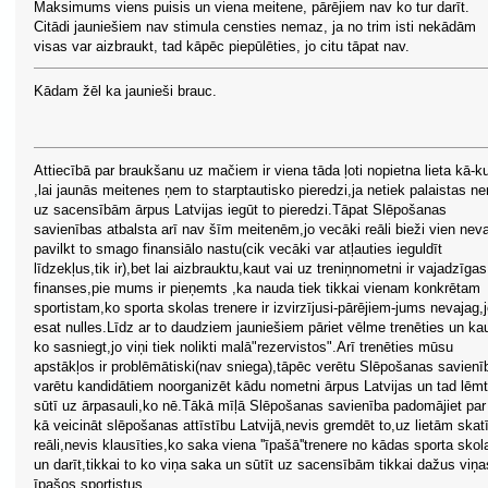
Maksimums viens puisis un viena meitene, pārējiem nav ko tur darīt.
Citādi jauniešiem nav stimula censties nemaz, ja no trim isti nekādām
visas var aizbraukt, tad kāpēc piepūlēties, jo citu tāpat nav.
Kādam žēl ka jaunieši brauc.
Attiecībā par braukšanu uz mačiem ir viena tāda ļoti nopietna lieta kā-k
,lai jaunās meitenes ņem to starptautisko pieredzi,ja netiek palaistas ner
uz sacensībām ārpus Latvijas iegūt to pieredzi.Tāpat Slēpošanas
savienības atbalsta arī nav šīm meitenēm,jo vecāki reāli bieži vien nev
pavilkt to smago finansiālo nastu(cik vecāki var atļauties ieguldīt
līdzekļus,tik ir),bet lai aizbrauktu,kaut vai uz treniņnometni ir vajadzīgas
finanses,pie mums ir pieņemts ,ka nauda tiek tikkai vienam konkrētam
sportistam,ko sporta skolas trenere ir izvirzījusi-pārējiem-jums nevajag,
esat nulles.Līdz ar to daudziem jauniešiem pāriet vēlme trenēties un ka
ko sasniegt,jo viņi tiek nolikti malā"rezervistos".Arī trenēties mūsu
apstākļos ir problēmātiski(nav sniega),tāpēc verētu Slēpošanas savienī
varētu kandidātiem noorganizēt kādu nometni ārpus Latvijas un tad lēm
sūtī uz ārpasauli,ko nē.Tākā mīļā Slēpošanas savienība padomājiet par
kā veicināt slēpošanas attīstību Latvijā,nevis gremdēt to,uz lietām skatī
reāli,nevis klausīties,ko saka viena ''īpašā''trenere no kādas sporta skol
un darīt,tikkai to ko viņa saka un sūtīt uz sacensībām tikkai dažus viņa
īpašos sportistus.