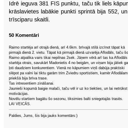
Idrē ieguva 381 FIS punktu, taču tik liels kāpum
krāslavietes labākie punkti sprintā bija 552, u
trīsciparu skaitli.
50 Komentāri
Raimo startēja arī otrajā dienā, arī 4.6km. brīvajā stilā izcīnot tāpat kā
pirmajā dienā 2. vietu. Tāpat kā pirmajā dienā uzvarēja Aflodāls, taču šo
Raimo atpalika vairs tikai nepilnas 2sek. Jāņem vērā arī tas ka Aflodāls
startēja otrais, savukārt Madonietis 4 no beigām, un viņam bija jātiek g
ļoti daudziem konkurentiem. Vienā no kāpumiem viņš dabūja praktiski
slēpot pa valni lai tiktu garām trim Zviedru sportistiem, kamēr Aflodālam
priekšā bija brīva trase.
Tas intresentiem zināšanai.
Jaunieši kopumā baigie malači, taču vēl ir uz ko tiekties, un lai netrūkst
motivācijas.
Novēlu startiem bagātu šo sezonu, tiksimies balti sniegotajās trasēs.
LAI VEICĀS.
Paldies, Jums, šis bija jauks komentārs:)