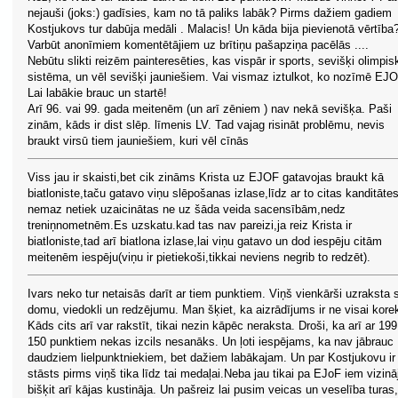
nejauši (joks:) gadīsies, kam no tā paliks labāk? Pirms dažiem gadiem
Kostjukovs tur dabūja medāli . Malacis! Un kāda bija pievienotā vērtība
Varbūt anonīmiem komentētājiem uz brītiņu pašapziņa pacēlās ....
Nebūtu slikti reizēm painteresēties, kas vispār ir sports, sevišķi olimpis
sistēma, un vēl sevišķi jauniešiem. Vai vismaz iztulkot, ko nozīmē EJO
Lai labākie brauc un startē!
Arī 96. vai 99. gada meitenēm (un arī zēniem ) nav nekā sevišķa. Paši
zinām, kāds ir dist slēp. līmenis LV. Tad vajag risināt problēmu, nevis
braukt virsū tiem jauniešiem, kuri vēl cīnās
Viss jau ir skaisti,bet cik zināms Krista uz EJOF gatavojas braukt kā
biatloniste,taču gatavo viņu slēpošanas izlase,līdz ar to citas kanditāte
nemaz netiek uzaicinātas ne uz šāda veida sacensībām,nedz
treniņnometnēm.Es uzskatu.kad tas nav pareizi,ja reiz Krista ir
biatloniste,tad arī biatlona izlase,lai viņu gatavo un dod iespēju citām
meitenēm iespēju(viņu ir pietiekoši,tikkai neviens negrib to redzēt).
Ivars neko tur netaisās darīt ar tiem punktiem. Viņš vienkārši uzraksta 
domu, viedokli un redzējumu. Man šķiet, ka aizrādījums ir ne visai kore
Kāds cits arī var rakstīt, tikai nezin kāpēc neraksta. Droši, ka arī ar 19
150 punktiem nekas izcils nesanāks. Un ļoti iespējams, ka nav jābrauc
daudziem lielpunktniekiem, bet dažiem labākajam. Un par Kostjukovu ir 
stāsts pirms viņš tika līdz tai medaļai.Neba jau tikai pa EJoF iem vizinā
bišķit arī kājas kustināja. Un pašreiz lai pusim veicas un veselība turas,