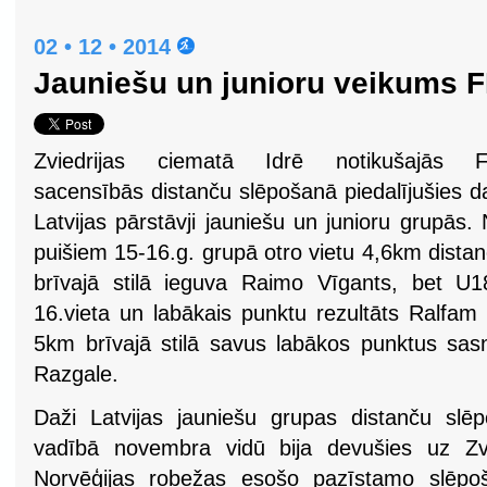
02 • 12 • 2014
Jauniešu un junioru veikums F
Zviedrijas ciematā Idrē notikušajās F
sacensībās distanču slēpošanā piedalījušies d
Latvijas pārstāvji jauniešu un junioru grupās.
puišiem 15-16.g. grupā otro vietu 4,6km dista
brīvajā stilā ieguva Raimo Vīgants, bet U18
16.vieta un labākais punktu rezultāts Ralfam
5km brīvajā stilā savus labākos punktus sasn
Razgale.
Daži Latvijas jauniešu grupas distanču slē
vadībā novembra vidū bija devušies uz Zvi
Norvēģijas robežas esošo pazīstamo slēpoš