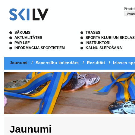
Pieteik
SĀKUMS
TRASES
AKTUALITĀTES
SPORTA KLUBI UN SKOLAS
PAR LSF
INSTRUKTORI
INFORMĀCIJA SPORTISTIEM
KALNU SLĒPOŠANA
Jaunumi
/
Sacensību kalendārs
/
Rezultāti
/
Izlases spo
Jaunumi