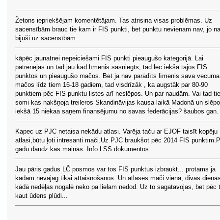
Žetons iepriekšējam komentētājam. Tas atrisina visas problēmas. Uz
sacensībām brauc tie kam ir FIS punkti, bet punktu nevienam nav, jo n
bijuši uz sacensībām.
kāpēc jaunatnei nepeiciešami FIS punkti pieaugušo kategorijā. Lai
patrenējas un tad jau kad līmenis sasniegts, tad lec iekšā tajos FIS
punktos un pieaugušo mačos. Bet ja nav parādīts līmenis sava vecuma
mačos līdz tiem 16-18 gadiem, tad visdrīzāk , ka augstāk par 80-90
punktiem pēc FIS punktu listes arī neslēpos. Un par naudām. Vai tad ti
somi kas nakšņoja treileros Skandināvijas kausa laikā Madonā un slēpo
iekšā 15 niekaa saņem finansējumu no savas federācijas? šaubos gan.
Kapec uz PJC netaisa nekādu atlasi. Varēja taču ar EJOF taisīt kopēju
atlasi,būtu ļoti intresanti mači.Uz PJC braukšot pēc 2014 FIS punktim.
gadu daudz kas mainās. Info LSS dokumentos
Jau pāris gadus LČ posmos var tos FIS punktus izbraukt... protams ja
kādam nevajag tikai attaisnošanos. Un atlases mači vienā, divas dienā
kādā nedēļas nogalē neko pa lielam nedod. Uz to sagatavojas, bet pēc
kaut ūdens plūdi...