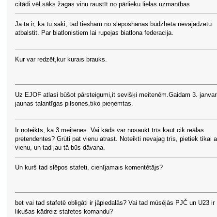
citādi vēl sāks žagas viņu raustīt no pārlieku lielas uzmanības
Ja ta ir, ka tu saki, tad tiesham no sleposhanas budzheta nevajadzetu
atbalstit. Par biatlonistiem lai rupejas biatlona federacija.
Kur var redzēt,kur kurais brauks.
Uz EJOF atlasi būšot pārsteigumi,it sevišķi meitenēm.Gaidam 3. janvari
jaunas talantīgas pilsones,tiko pieņemtas.
Ir noteikts, ka 3 meitenes. Vai kāds var nosaukt trīs kaut cik reālas
pretendentes? Grūti pat vienu atrast. Noteikti nevajag trīs, pietiek tikai a
vienu, un tad jau tā būs dāvana.
Un kurš tad slēpos stafeti, cienījamais komentētājs?
bet vai tad stafetē obligāti ir jāpiedalās? Vai tad mūsējās PJČ un U23 ir
likušas kādreiz stafetes komandu?