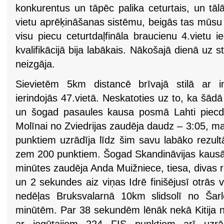
konkurentus un tāpēc palika ceturtais, un tāl
vietu aprēķināšanas sistēmu, beigās tas mūsu 
visu piecu ceturtdaļfināla braucienu 4.vietu 
kvalifikācijā bija labākais. Nākošajā dienā uz s
neizgāja.
Sievietēm 5km distancē brīvajā stilā ar in
ierindojās 47.vietā. Neskatoties uz to, ka šādā 
un šogad pasaules kausa posmā Lahti piecdes
Molīnai no Zviedrijas zaudēja daudz – 3:05, m
punktiem uzrādīja līdz šim savu labāko rezultāt
zem 200 punktiem. Šogad Skandināvijas kausā 
minūtes zaudēja Anda Muižniece, tiesa, divas 
un 2 sekundes aiz viņas Idrē finišējusī otrās 
nedēļas Bruksvalarnā 10km slidsolī no Šarl
minūtēm. Par 38 sekundēm lēnāk nekā Kitija n