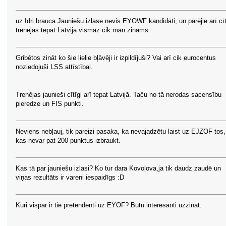
uz Idri brauca Jauniešu izlase nevis EYOWF kandidāti, un pārējie arī cīt
trenējas tepat Latvijā vismaz cik man zināms.
Gribētos zināt ko šie lielie bļāvēji ir izpildījuši? Vai arī cik eurocentus
noziedojuši LSS attīstībai.
Trenējas jaunieši cītīgi arī tepat Latvijā. Taču no tā nerodas sacensību
pieredze un FIS punkti.
Neviens nebļauj, tik pareizi pasaka, ka nevajadzētu laist uz EJZOF tos,
kas nevar pat 200 punktus izbraukt.
Kas tā par jauniešu izlasi? Ko tur dara Kovoļova,ja tik daudz zaudē un
viņas rezultāts ir vareni iespaidīgs :D
Kuri vispār ir tie pretendenti uz EYOF? Būtu interesanti uzzināt.