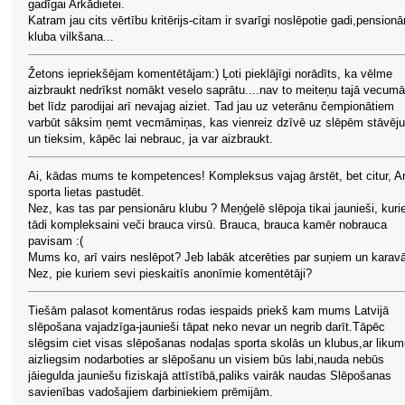
gadīgai Arkādietei.
Katram jau cits vērtību kritērijs-citam ir svarīgi noslēpotie gadi,pensionā
kluba vilkšana...
Žetons iepriekšējam komentētājam:) Ļoti pieklājīgi norādīts, ka vēlme
aizbraukt nedrīkst nomākt veselo saprātu....nav to meiteņu tajā vecumā
bet līdz parodijai arī nevajag aiziet. Tad jau uz veterānu čempionātiem
varbūt sāksim ņemt vecmāmiņas, kas vienreiz dzīvē uz slēpēm stāvēj
un tieksim, kāpēc lai nebrauc, ja var aizbraukt.
Ai, kādas mums te kompetences! Kompleksus vajag ārstēt, bet citur, Ar
sporta lietas pastudēt.
Nez, kas tas par pensionāru klubu ? Meņģelē slēpoja tikai jaunieši, kur
tādi kompleksaini veči brauca virsū. Brauca, brauca kamēr nobrauca
pavisam :(
Mums ko, arī vairs neslēpot? Jeb labāk atcerēties par suņiem un karav
Nez, pie kuriem sevi pieskaitīs anonīmie komentētāji?
Tiešām palasot komentārus rodas iespaids priekš kam mums Latvijā
slēpošana vajadzīga-jaunieši tāpat neko nevar un negrib darīt.Tāpēc
slēgsim ciet visas slēpošanas nodaļas sporta skolās un klubus,ar liku
aizliegsim nodarboties ar slēpošanu un visiem būs labi,nauda nebūs
jāiegulda jauniešu fiziskajā attīstībā,paliks vairāk naudas Slēpošanas
savienības vadošajiem darbiniekiem prēmijām.