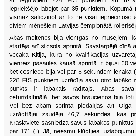
ar iegūtajiem 224 FIS punktiem arī uzrād
iepriekšējo labojot par 35 punktiem. Kopumā ņe
vismaz salīdzinot ar to ne visai iepriecinošo
diviem mēnešiem Latvijas čempionātā rollerlsē
Abas meitenes bija vienīgās no mūsējiem, k
startēja arī slidsoļa sprintā. Savstarpējā cīņā
vecākā Kitija, kura no kvalifikācijas uzvarē
vienreiz pasaules kausā sprintā ir bijusi 30.v
bet cēsniece bija vēl par 8 sekundēm lēnāka (+
228 FIS punktiem uzrādīja savu otro labāko r
punkts ir labākais rādītājs. Abas sav
ceturtdaļfinālā, bet savos braucienos bija ļoti 
Vēl bez abām sprintā piedalījās arī Olga 
uzrādītājai zaudēja 46,7 sekundes, kas pri
Krāslaviete sasniedza savus labākos punktus, 
par 171 (!). Jā, neesmu kļūdījies, uzlabojumu 