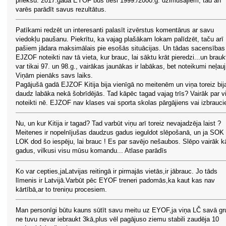
priekšu. 2017.gadā EYOF būs tieši 1999./2000.g. dzimušajiem, tad arī
varēs parādīt savus rezultātus.
Patīkami redzēt un interesanti palasīt izvērstus komentārus ar savu
viedokļu paušanu. Piekrītu, ka vajag plašākam lokam palīdzēt, taču arī
pašiem jādara maksimālais pie esošās situācijas. Un tādas sacensības
EJZOF noteikti nav tā vieta, kur brauc, lai sāktu krāt pieredzi...un brauk
var tikai 97. un 98.g., vairākas jaunākas ir labākas, bet noteikumi neļauj
Viņām pienāks savs laiks.
Pagājušā gadā EJZOF Kitija bija vienīgā no meitenēm un viņa toreiz bij
daudz labāka nekā šobrīdējās. Tad kāpēc tagad vajag trīs? Vairāk par v
noteikti nē. EJZOF nav klases vai sporta skolas pārgājiens vai izbrauci
Nu, un kur Kitija ir tagad? Tad varbūt viņu arī toreiz nevajadzēja laist ?
Meitenes ir nopelnījušas daudzus gadus ieguldot slēpošanā, un ja SOK
LOK dod šo iespēju, lai brauc ! Es par savējo nešaubos. Slēpo vairāk k
gadus, vilkusi visu mūsu komandu... Atlase parādīs
Ko var cepties,jaLatvijas reitingā ir pirmajās vietās,ir jābrauc. Jo tāds
līmenis ir Latvijā.Varbūt pēc EYOF treneri padomās,ka kaut kas nav
kārtībā,ar to treniņu procesiem.
Man personīgi būtu kauns sūtīt savu meitu uz EYOF,ja viņa LČ savā gr
ne tuvu nevar iebraukt 3kā,plus vēl pagājuso ziemu stabili zaudēja 10