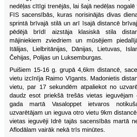
nedēļas cītīgi trenējās, lai šajā nedēļas nogalē
FIS sacensībās, kuras norisinājās divas dien
sprintā brīvajā stilā un arī īsajā distancē brīvaj
pēdējā brīdī aizstāja klasiskā stila dist
mājiniekiem zviedriem un mūsējiem piedalīj
Itālijas, Lielbritānijas, Dānijas, Lietuvas, Isl
Čehijas, Polijas un Luksemburgas.
Puišiem 15-16 g. grupā 4,6km distancē, sacen
vietu izcīnīja Raimo Vīgants. Madonietis dista
vietu, par 17 sekundēm atpaliekot no uzvarēt
daudz esot priekšā trešās vietas ieguvējam
gada martā Vasaloppet ietvaros notikuš
uzvarētājam un ieguva otro vietu 9km distancē
vietas ieguvēji Idrē tajās sacensībās martā n
Aflodālam vairāk nekā trīs minūtes.