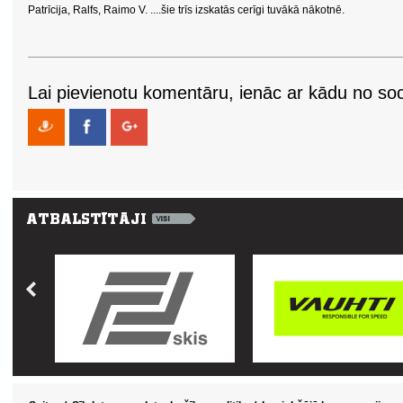
Patrīcija, Ralfs, Raimo V. ....šie trīs izskatās cerīgi tuvākā nākotnē.
Lai pievienotu komentāru, ienāc ar kādu no soci