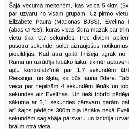
Šajā vecumā meitenēm, kas veica 5,4km (3x1,
par uzvaru no visām grupām. Uz pirmo vietu p
Elizabete Paura (Madonas BJSS), Evelīna R
(abas CPSS), kuras visas šķīra mazāk par tri
vietu tikai 0,7 sekundes. Pēc diviem apļie
pusotra sekunde, solot aizraujošus notikumus 
piepildījās. Kad ātrā gaitā finišēja agrāk no
Rama un uzrādīja labāko laiku, tikmēr aptuveni
apļu kontrolatzīmē par 1,7 sekundēm ātrāk
Riekstiņa, un šķita, ka būs jauna līdere. Ta
veica par nepilnām 4 sekundēm lēnāk un tobrī
sekundes aiz Evelīnas. Un tieši tobrīd pēdēja
sākuma ar 3,1 sekundes pārsvaru garām pab
arī šajos pēdējos 300m bija lēnāka nekā Evel
sekundēm saglabāja pārsvaru un izcīnīja uzvaru
brālim otrā vieta.