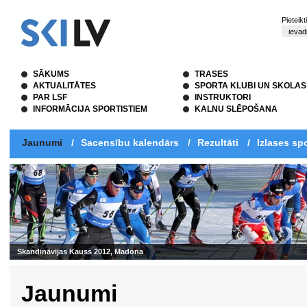
Pieteik
SĀKUMS
TRASES
AKTUALITĀTES
SPORTA KLUBI UN SKOLAS
PAR LSF
INSTRUKTORI
INFORMĀCIJA SPORTISTIEM
KALNU SLĒPOŠANA
Jaunumi
/
Sacensību kalendārs
/
Rezultāti
/
Izlases spo
Jaunumi