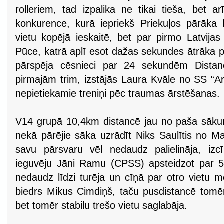
rolleriem, tad izpalika ne tikai tieša, bet 
konkurence, kurā iepriekš Priekuļos pārāka b
vietu kopējā ieskaitē, bet par pirmo Latvija
Pūce, katrā aplī esot dažas sekundes ātrāka p
pārspēja cēsnieci par 24 sekundēm Distanc
pirmajām trim, izstājās Laura Kvāle no SS “Ark
nepietiekamie treniņi pēc traumas ārstēšanas.
V14 grupā 10,4km distancē jau no paša sāku
nekā pārējie sāka uzrādīt Niks Saulītis no 
savu pārsvaru vēl nedaudz palielināja, izc
ieguvēju Jāni Ramu (CPSS) apsteidzot par
nedaudz līdzi turēja un cīņā par otro vietu m
biedrs Mikus Cimdiņš, taču pusdistancē tomēr 
bet tomēr stabilu trešo vietu saglabāja.