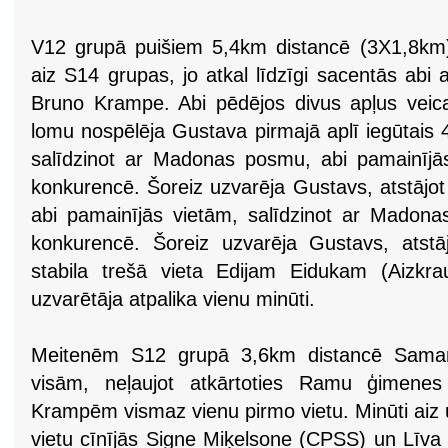
V12 grupā puišiem 5,4km distancē (3X1,8km) 
aiz S14 grupas, jo atkal līdzīgi sacentās abi
Bruno Krampe. Abi pēdējos divus apļus veica 
lomu nospēlēja Gustava pirmajā aplī iegūtais 
salīdzinot ar Madonas posmu, abi pamainījās 
konkurencē. Šoreiz uzvarēja Gustavs, atstājot 
abi pamainījās vietām, salīdzinot ar Madonas
konkurencē. Šoreiz uzvarēja Gustavs, atstāj
stabila trešā vieta Edijam Eidukam (Aizkra
uzvarētāja atpalika vienu minūti.
Meitenēm S12 grupā 3,6km distancē Saman
visām, neļaujot atkārtoties Ramu ģimenes
Krampēm vismaz vienu pirmo vietu. Minūti aiz uz
vietu cīnījās Signe Miķelsone (CPSS) un Lī