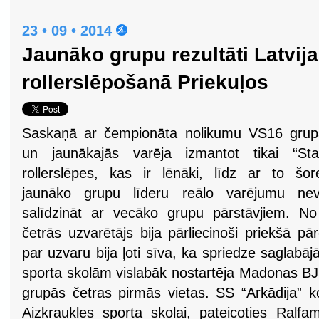
23 • 09 • 2014
Jaunāko grupu rezultāti Latvij
rollerslēpošanā Priekuļos
Saskaņā ar čempionāta nolikumu VS16 grup
un jaunākajās varēja izmantot tikai “Star
rollerslēpes, kas ir lēnāki, līdz ar to šor
jaunāko grupu līderu reālo varējumu nev
salīdzināt ar vecāko grupu pārstāvjiem. 
četrās uzvarētājs bija pārliecinoši priekšā p
par uzvaru bija ļoti sīva, ka spriedze saglab
sporta skolām vislabāk nostartēja Madonas BJ
grupās četras pirmās vietas. SS “Arkādija” k
Aizkraukles sporta skolai, pateicoties Ralfa