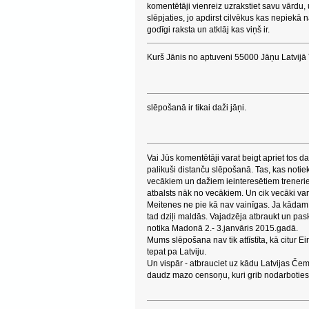
komentētāji vienreiz uzrakstiet savu vārdu, 
slēpjaties, jo apdirst cilvēkus kas nepiekā
godīgi raksta un atklāj kas viņš ir.
Kurš Jānis no aptuveni 55000 Jāņu Latvijā 
slēpošanā ir tikai daži jāņi.
Vai Jūs komentētāji varat beigt apriet tos da
palikuši distanču slēpošanā. Tas, kas notie
vecākiem un dažiem ieinteresētiem treneri
atbalsts nāk no vecākiem. Un cik vecāki var,ti
Meitenes ne pie kā nav vainīgas. Ja kādam 
tad dziļi maldās. Vajadzēja atbraukt un pas
notika Madonā 2.- 3.janvāris 2015.gadā.
Mums slēpošana nav tik attīstīta, kā citur
tepat pa Latviju.
Un vispār - atbrauciet uz kādu Latvijas Čem
daudz mazo censoņu, kuri grib nodarboties