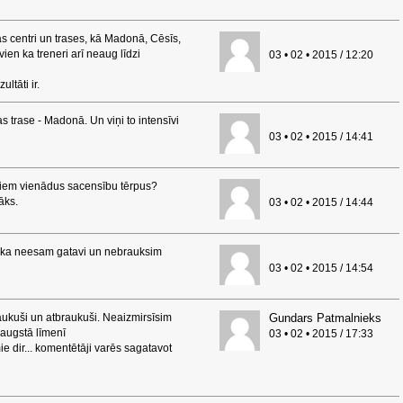
anas centri un trases, kā Madonā, Cēsīs,
vien ka treneri arī neaug līdzi
03 • 02 • 2015 / 12:20
ltāti ir.
s trase - Madonā. Un viņi to intensīvi
03 • 02 • 2015 / 14:41
isiem vienādus sacensību tērpus?
āks.
03 • 02 • 2015 / 14:44
t, ka neesam gatavi un nebrauksim
03 • 02 • 2015 / 14:54
aukuši un atbraukuši. Neaizmirsīsim
Gundars Patmalnieks
 augstā līmenī
03 • 02 • 2015 / 17:33
 dir... komentētāji varēs sagatavot