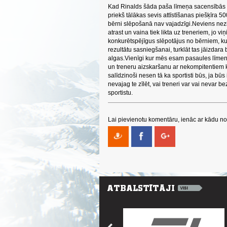
Kad Rinalds šāda paša līmeņa sacensībās i
priekš tālākas sevis attīstīšanas piešķīra 50
bērni slēpošanā nav vajadzīgi.Neviens nezi
atrast un vaina tiek likta uz treneriem, jo 
konkurētspējīgus slēpotājus no bērniem, kuri
rezultātu sasniegšanai, turklāt tas jāizdar
algas.Vienīgi kur mēs esam pasaules līmenī 
un treneru aizskaršanu ar nekompitentiem
salīdzinoši nesen tā ka sportisti būs, ja bū
nevajag te zīlēt, vai treneri var vai nevar b
sportistu.
Lai pievienotu komentāru, ienāc ar kādu no 