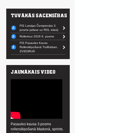
FIS Latvijas Čempionāts 3.
posms (atlase uz ROL izlasi)
Rollertour 2026 6. posms
FIS Pasaules Kauss
Rollerslēpošanā Trollhättan,
ZVIEDRIJĀ
Pasaules kausa 3.posms
rollerslēpošanā Madonā, sprints.