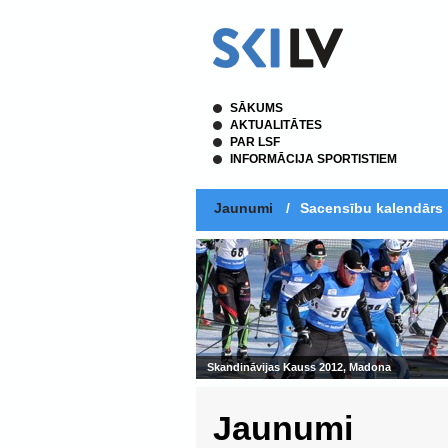
SĀKUMS
AKTUALITĀTES
PAR LSF
INFORMĀCIJA SPORTISTIEM
Jaunumi
/
Sacensību kalendārs
Jaunumi