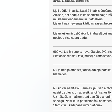
atklāti tā raustās uzreiz visi.
Lļoti bēdīgi ir tas ka Latvijā ir labi slēpoš
Alīksnē, bet pēdējā laikā sportistu nav, droš
mūsdienu tendencēm un ir atpalikuši.
Lietuvā nav nevienas kārtīgas trases, bet rezu
Lietuviešiem ir uzbūvēta ļoti laba slēpošana
noslogo visu cauru gadu.
ēēē vai tad My sports nevarēja piedāvāt v
Skatos sacensību foto, mūsējie katrs savād
Nu ja nebija atbalsts, tad vajadzēja pateik
blamēties.
Nu ko var ņemties?! Jaunieši jau sen aizbr
uzsist uz pleca, un apsveikt ar cīnīšanos tik
Uz nākošiem mačiem , tad gan šitie anonīmie
spēcīgu izlasi, kura pārliecinošāk nostartēs
Starp citu... kādi panākumi biatlonā?