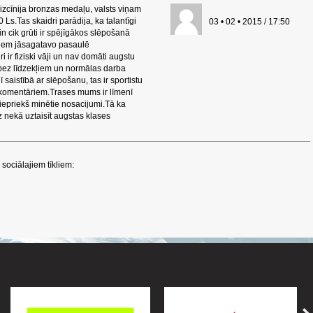
zcīnija bronzas medaļu, valsts viņam
0 Ls.Tas skaidri parādija, ka talantīgi
03 • 02 • 2015 / 17:50
n cik grūti ir spējīgākos slēpošanā
viņiem jāsagatavo pasaulē
 ir fiziski vāji un nav domāti augstu
a bez līdzekļiem un normālas darba
saistībā ar slēpošanu, tas ir sportistu
 komentāriem.Trases mums ir līmenī
s iepriekš minētie nosacijumi.Tā ka
ez nekā uztaisīt augstas klases
sociālajiem tīkliem: