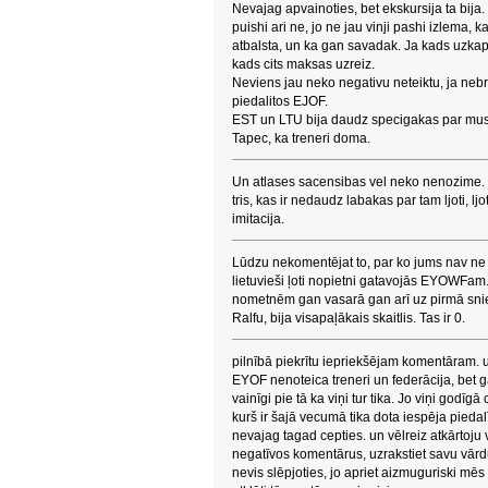
Nevajag apvainoties, bet ekskursija ta bija.
puishi ari ne, jo ne jau vinji pashi izlema, ka
atbalsta, un ka gan savadak. Ja kads uzkapj
kads cits maksas uzreiz.
Neviens jau neko negativu neteiktu, ja nebraukt
piedalitos EJOF.
EST un LTU bija daudz specigakas par mus
Tapec, ka treneri doma.
Un atlases sacensibas vel neko nenozime. 
tris, kas ir nedaudz labakas par tam ljoti, lj
imitacija.
Lūdzu nekomentējat to, par ko jums nav n
lietuvieši ļoti nopietni gatavojās EYOWFam. 
nometnēm gan vasarā gan arī uz pirmā snie
Ralfu, bija visapaļākais skaitlis. Tas ir 0.
pilnībā piekrītu iepriekšējam komentāram. u
EYOF nenoteica treneri un federācija, bet ga
vainīgi pie tā ka viņi tur tika. Jo viņi godīg
kurš ir šajā vecumā tika dota iespēja piedalīt
nevajag tagad cepties. un vēlreiz atkārtoju 
negatīvos komentārus, uzrakstiet savu vārd
nevis slēpjoties, jo apriet aizmuguriski mē