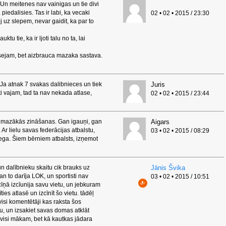
 Un meitenes nav vainigas un tie divi
 piedalisies. Tas ir labi, ka vecaki
02 • 02 • 2015 / 23:30
 uz slepem, nevar gaidit, ka par to
u tie, ka ir ljoti talu no ta, lai
ejam, bet aizbrauca mazaka sastava.
Ja atnak 7 svakas dalibnieces un tiek
Juris
oti vajam, tad ta nav nekada atlase,
02 • 02 • 2015 / 23:44
e mazākās zināšanas. Gan igauņi, gan
Aigars
Ar lielu savas federācijas atbalstu,
03 • 02 • 2015 / 08:29
ga. Šiem bērniem atbalsts, izņemot
n dalībnieku skaitu cik brauks uz
Jānis Švika
n to darīja LOK, un sportisti nav
03 • 02 • 2015 / 10:51
ā cīņā izcīunija savu vietu, un jebkuram
ies atlasē un izcīnīt šo vietu. tādēļ
visi komentētāji kas raksta šos
u, un izsakiet savas domas atklāt
s visi mākam, bet kā kautkas jādara