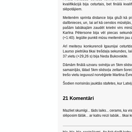
kvalifikācijā bija ceturtais, bet finālā k
slēpotājiem.
Meitenēm sprinta distance bija gluži kā 
dalībnieces, un, lai arī kā censtos mūsējā
pašām labākajām zaudēt krietni virs minūt
Karīna Pētersone bija vēl piecas sekunde
(+1:40). Iegūtie punkti mūsu meitenēm jau a
Arī meiteņu konkurencē Igaunijai ceturtdaļ
Laurso pietrūka tikai trešdaļa sekundes, lai
37.vietu (+29,26 s) bija Neda Bukovskite.
Dāmām finālā uzvaru svinēja un 5km slidso
samainījās, tātad 5km slidsoļa zeltam šorei
trešo vietu ieguvusī norvēģiete Martina Ēvr
Šodien norisinās jauktās stafetes, kur Latvij
21 Komentāri
Mazliet skumīgi... tāds laiks... cerams, ka 
slēposim tālāk... ar katru reizi labāk... tikai ku