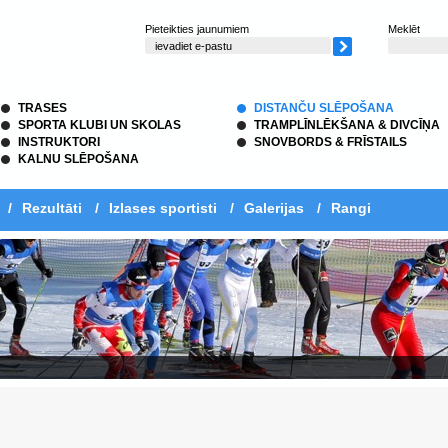
Pieteikties jaunumiem
Meklēt
TRASES
DISTANČU SLĒPOŠANA
SPORTA KLUBI UN SKOLAS
TRAMPLĪNLĒKŠANA & DIVCĪŅA
INSTRUKTORI
SNOVBORDS & FRĪSTAILS
KALNU SLĒPOŠANA
/
Rezultāti
/
Izlases sportisti
/
Galerijas
/
Rangi