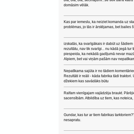
bla, bla, bla, secinājumi...tie tiek darīti kat
domāsim vēlāk.
Kas par iemeslu, ka neiziet komanda uz star
problēmas, jo tās ir ārstējamas, bet bailes
izskatās, ka svarīgākais ir dabūt uz šādiem
rezultātu, nav tik svarīgi... nu kādā jegā tur
piespeida, ka nekādā gadījumā nevar mazāk
Alpiem, bet vai viņām pašām nav nepatīkam
Nepatīkama sajūta ir no tādiem komentārie
Rezultāti ir reāli - kāda fabrika tādi traktor
džekiem kas savādāks būtu
Ralfam vienīgajam vajādzēja braukt. Pārēji
sacensībām. Atbildība uz tiem, kas noteica, ka
Gundar, kas tur ar tiem fabrikas tarktoriem??
nesapratu.