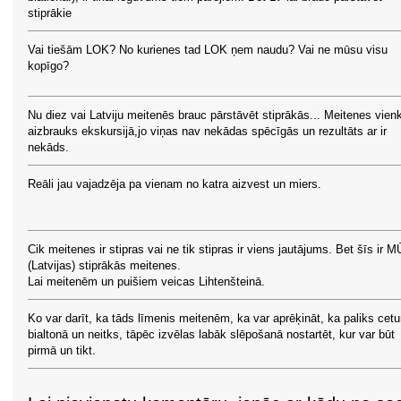
stiprākie
Vai tiešām LOK? No kurienes tad LOK ņem naudu? Vai ne mūsu visu
kopīgo?
Nu diez vai Latviju meitenēs brauc pārstāvēt stiprākās... Meitenes vienk
aizbrauks ekskursijā,jo viņas nav nekādas spēcīgās un rezultāts ar ir
nekāds.
Reāli jau vajadzēja pa vienam no katra aizvest un miers.
Cik meitenes ir stipras vai ne tik stipras ir viens jautājums. Bet šīs ir 
(Latvijas) stiprākās meitenes.
Lai meitenēm un puišiem veicas Lihtenšteinā.
Ko var darīt, ka tāds līmenis meitenēm, ka var aprēķināt, ka paliks cetu
bialtonā un neitks, tāpēc izvēlas labāk slēpošanā nostartēt, kur var būt
pirmā un tikt.