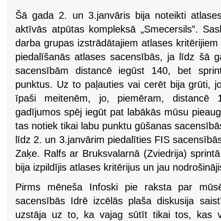
Šā gada 2. un 3.janvāris bija noteikti atlas
aktīvās atpūtas kompleksā „Smecersils”. Sa
darba grupas izstrādātajiem atlases kritērijiem 
piedalīšanās atlases sacensībās, ja līdz šā 
sacensībām distancē iegūst 140, bet sprin
punktus. Uz to paļauties vai cerēt bija grūti, jo 
īpaši meitenēm, jo, piemēram, distancē 
gadījumos spēj iegūt pat labākās mūsu pieaug
tas notiek tikai labu punktu gūšanas sacensībā
līdz 2. un 3.janvārim piedalīties FIS sacensībā
Zaķe. Ralfs ar Bruksvalarnā (Zviedrija) sprin
bija izpildījis atlases kritērijus un jau nodrošinā
Pirms mēneša Infoski pie raksta par mūsēj
sacensībās Idrē izcēlās plaša diskusija sais
uzstāja uz to, ka vajag sūtīt tikai tos, kas 