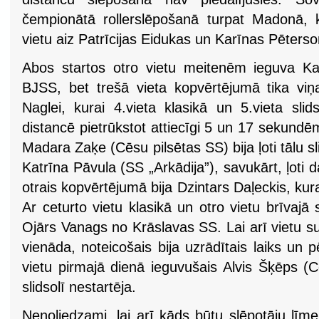
čempionātā rollerslēpošanā turpat Madonā,
vietu aiz Patrīcijas Eidukas un Karīnas Pēters
Abos startos otro vietu meitenēm ieguva K
BJSS, bet trešā vieta kopvērtējumā tika vi
Naglei, kurai 4.vieta klasikā un 5.vieta slids
distancē pietrūkstot attiecīgi 5 un 17 sekundēm
Madara Zaķe (Cēsu pilsētas SS) bija ļoti tālu sli
Katrīna Pāvula (SS „Arkādija”), savukārt, ļoti 
otrais kopvērtējumā bija Dzintars Daļeckis, kur
Ar ceturto vietu klasikā un otro vietu brīvajā 
Ojārs Vanags no Krāslavas SS. Lai arī vietu 
vienāda, noteicošais bija uzrādītais laiks un p
vietu pirmajā dienā ieguvušais Alvis Šķēps (C
slidsolī nestartēja.
Nenoliedzami, lai arī kāds būtu slēpotāju līmeni