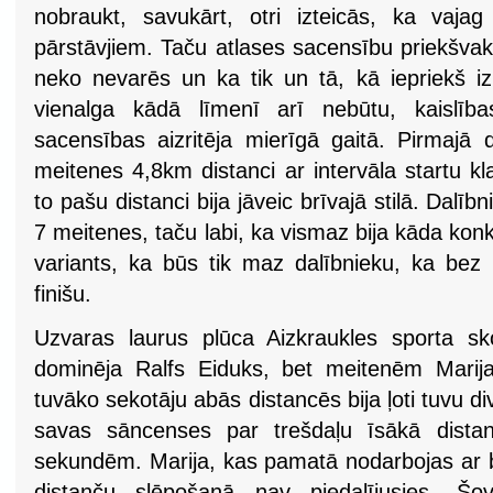
nobraukt, savukārt, otri izteicās, ka vaja
pārstāvjiem. Taču atlases sacensību priekšvak
neko nevarēs un ka tik un tā, kā iepriekš izl
vienalga kādā līmenī arī nebūtu, kaislība
sacensības aizritēja mierīgā gaitā. Pirmajā 
meitenes 4,8km distanci ar intervāla startu kla
to pašu distanci bija jāveic brīvajā stilā. Dalī
7 meitenes, taču labi, ka vismaz bija kāda ko
variants, ka būs tik maz dalībnieku, ka bez 
finišu.
Uzvaras laurus plūca Aizkraukles sporta sk
dominēja Ralfs Eiduks, bet meitenēm Marija
tuvāko sekotāju abās distancēs bija ļoti tuvu 
savas sāncenses par trešdaļu īsākā dist
sekundēm. Marija, kas pamatā nodarbojas ar b
distanču slēpošanā nav piedalījusies. Šov