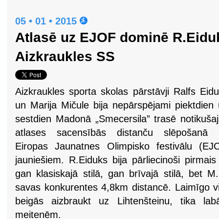
05 • 01 • 2015
Atlasē uz EJOF dominē R.Eidu
Aizkraukles SS
Aizkraukles sporta skolas pārstāvji Ralfs Eid
un Marija Mičule bija nepārspējami piektdien
sestdien Madonā „Smecersila” trasē notikuša
atlases sacensībās distanču slēpošanā 
Eiropas Jaunatnes Olimpisko festivālu (EJ
jauniešiem. R.Eiduks bija pārliecinoši pirma
gan klasiskajā stilā, gan brīvajā stilā, bet 
savas konkurentes 4,8km distancē. Laimīgo 
beigās aizbraukt uz Lihtenšteinu, tika la
meitenēm.