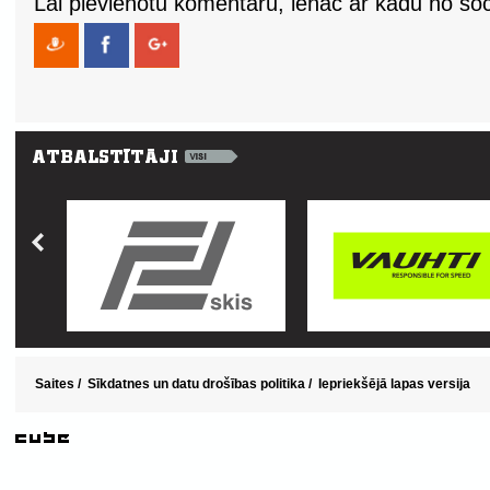
Lai pievienotu komentāru, ienāc ar kādu no soci
Saites
/
Sīkdatnes un datu drošības politika
/
Iepriekšējā lapas versija