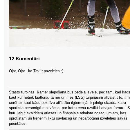
12 Komentāri
Ojār, Ojār...kā Tev ir paveicies :)
Stāsts turpinās. Kamēr slēpošana būs pēdējā izvēle, pēc tam, kad kād
kaut kur netiek biatlonā, tamēr un mēs (LSS) turpināsim atbalstīt to, ir n
cerēt uz kaut kādu pozitīvu attīstību ilgtermiņā. Ir pilnīgi skaidra katra
sportista personīgā motivācija, par katru cenu uzvilkt Latvijas formu. L
būtu jābūt skaidriem atlases un finansiālā atbalsta nosacījumiem, kas
sprotistam un trenerim liktu savlaicīgi un nepārpotami izvēlēties savas
prioritātes.