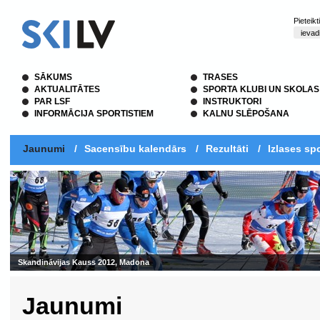
Pieteik
SĀKUMS
TRASES
AKTUALITĀTES
SPORTA KLUBI UN SKOLAS
PAR LSF
INSTRUKTORI
INFORMĀCIJA SPORTISTIEM
KALNU SLĒPOŠANA
Jaunumi
/
Sacensību kalendārs
/
Rezultāti
/
Izlases spo
Jaunumi