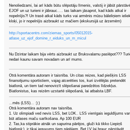
Nenoliedzami, lai arī kāds būtu slēpotāju līmenis, valstij ir jābūt pārstāv
EJOF un uz turieni ir jābrauc..... tas laikam jāsaprot, kad kāds atkal ir
nopelnījis?! Un trasē atkal kāds turks vai armēnis mūsu bāleliņiem ielie
kloķi, jo ir nopelnījis aizbraukt uz mačiem (ekskursijā uz ārzemēm)
http://sportacentrs.com/ziemas_sports/05012015-
atlase_uz_ejof_domine_r_eiduks_un_m_micul
Nu Dzintar laikam bija vērts aizbraukt uz Bruksvalarnu paslēpot??? Turi
nedari kaunu savam novadam un arī mums.
Otrā komentāra autoram ir taisnība. Un citas reizes, kad piešķirs LSS
finansējumu sportistiem, vajag atcerēties tos, kuri izvēlējās pretendēt
biatlonā, un tiem tad nenovirzīt slēpošanai paredzētos līdzekļus.
Biatlonistus, kas reizēm uzstartē slēpošanā, lai atbalsta LBF.
...mēs (LSS)... :):)
Otrā komentāra autoram nav taisnība.
1. Uz olimpiadi ved nevis LSS, bet LOK.. LSS vienīgais ieguldījums var
būt atlases maču sarīkošana. Ap 100 EUR
2. Tas,ka stiprākie atnāk un sapurina pārējos, gluži kā tikko Liepiņš
biatlonā:), ir tikai ieguvums tiem pārējiem. Bet LV lai brauc pārstāvēt