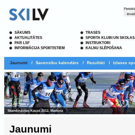
Pieteik
SĀKUMS
TRASES
AKTUALITĀTES
SPORTA KLUBI UN SKOLAS
PAR LSF
INSTRUKTORI
INFORMĀCIJA SPORTISTIEM
KALNU SLĒPOŠANA
Jaunumi
/
Sacensību kalendārs
/
Rezultāti
/
Izlases spo
Jaunumi