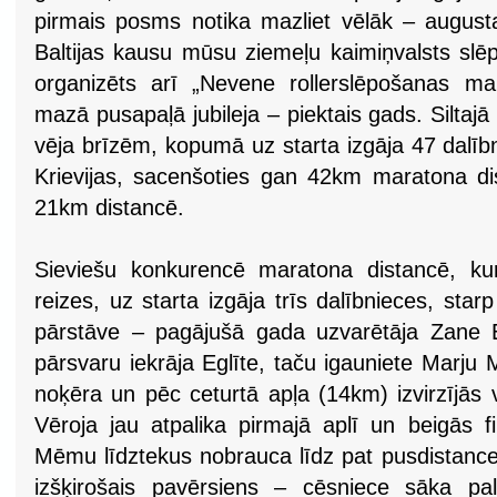
pirmais posms notika mazliet vēlāk – august
Baltijas kausu mūsu ziemeļu kaimiņvalsts slē
organizēts arī „Nevene rollerslēpošanas ma
mazā pusapaļā jubileja – piektais gads. Siltajā
vēja brīzēm, kopumā uz starta izgāja 47 dalībni
Krievijas, sacenšoties gan 42km maratona d
21km distancē.
Sieviešu konkurencē maratona distancē, kur
reizes, uz starta izgāja trīs dalībnieces, star
pārstāve – pagājušā gada uzvarētāja Zane Eg
pārsvaru iekrāja Eglīte, taču igauniete Marju
noķēra un pēc ceturtā apļa (14km) izvirzījās 
Vēroja jau atpalika pirmajā aplī un beigās fin
Mēmu līdztekus nobrauca līdz pat pusdistancei,
izšķirošais pavērsiens – cēsniece sāka pal