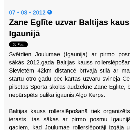
07 • 08 • 2012
Zane Eglīte uzvar Baltijas kau
Igaunijā
Svētdien Joulumae (Igaunija) ar pirmo pos
sākās 2012.gada Baltijas kauss rollerslēpoša
Sievietēm 42km distancē brīvajā stilā ar m
startu otro gadu pēc kārtas uzvaru svinēja C
pilsētās Sporta skolas audzēkne Zane Eglīte, b
nepārspēts palika igaunis Algo Kerps.
Baltijas kauss rollerslēpošanā tiek organizē
ierasts, tas sākas ar pirmo posmu Igaunijā
gadiem, kad Joulumae rollerslēpotāji izgāja u