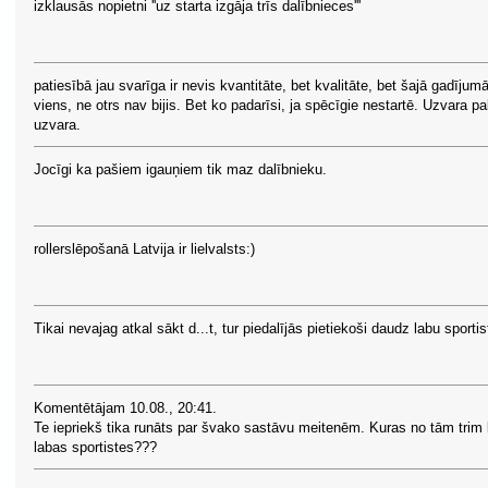
izklausās nopietni ''uz starta izgāja trīs dalībnieces'''
patiesībā jau svarīga ir nevis kvantitāte, bet kvalitāte, bet šajā gadījum
viens, ne otrs nav bijis. Bet ko padarīsi, ja spēcīgie nestartē. Uzvara pa
uzvara.
Jocīgi ka pašiem igauņiem tik maz dalībnieku.
rollerslēpošanā Latvija ir lielvalsts:)
Tikai nevajag atkal sākt d...t, tur piedalījās pietiekoši daudz labu sportis
Komentētājam 10.08., 20:41.
Te iepriekš tika runāts par švako sastāvu meitenēm. Kuras no tām trim 
labas sportistes???