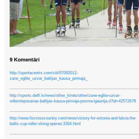
9 Komentāri
http://sportacentrs.com/citi/07082012-
zane_eglite_uzvar_baltijas_kausa_pirmaja_
http://sports.delfi.lv/news/other_kinds/other/zane-eglite-uzvar-
rollersleposanas-baltijas-kausa-pirmaja-posma-igaunija.d?id=42572678
http://www.fiscrosscountry.com/news/victory-for-estonia-and-latvia-the-
baltic-cup-roller-skiing-opener,3264.html