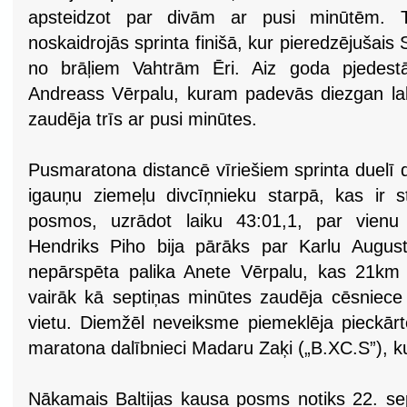
apsteidzot par divām ar pusi minūtēm. To
noskaidrojās sprinta finišā, kur pieredzējušais
no brāļiem Vahtrām Ēri. Aiz goda pjedestā
Andreass Vērpalu, kuram padevās diezgan la
zaudēja trīs ar pusi minūtes.
Pusmaratona distancē vīriešiem sprinta duelī 
igauņu ziemeļu divcīņnieku starpā, kas ir s
posmos, uzrādot laiku 43:01,1, par vien
Hendriks Piho bija pārāks par Karlu Augu
nepārspēta palika Anete Vērpalu, kas 21km d
vairāk kā septiņas minūtes zaudēja cēsniece 
vietu. Diemžēl neveiksme piemeklēja pieckārt
maratona dalībnieci Madaru Zaķi („B.XC.S”), ku
Nākamais Baltijas kausa posms notiks 22. sep