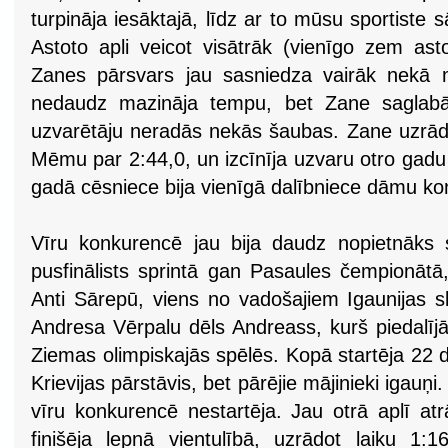
turpināja iesāktajā, līdz ar to mūsu sportiste 
Astoto apli veicot visātrāk (vienīgo zem as
Zanes pārsvars jau sasniedza vairāk nekā m
nedaudz mazināja tempu, bet Zane saglab
uzvarētāju neradās nekās šaubas. Zane uzrādīj
Mēmu par 2:44,0, un izcīnīja uzvaru otro gadu
gadā cēsniece bija vienīgā dalībniece dāmu k
Vīru konkurencē jau bija daudz nopietnāks s
pusfinālists sprintā gan Pasaules čempionātā
Anti Sārepū, viens no vadošajiem Igaunijas s
Andresa Vērpalu dēls Andreass, kurš piedalīj
Ziemas olimpiskajās spēlēs. Kopā startēja 22 da
Krievijas pārstāvis, bet pārējie mājinieki igauņi. L
vīru konkurencē nestartēja. Jau otrā aplī at
finišēja lepnā vientulībā, uzrādot laiku 1: