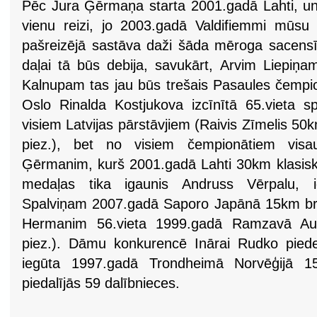
Pēc Jura Ģērmaņa starta 2001.gadā Lahti, un i
vienu reizi, jo 2003.gadā Valdifiemmi mūsu 
pašreizējā sastāva daži šāda mēroga sacensībā
daļai tā būs debija, savukārt, Arvim Liepiņ
Kalnupam tas jau būs trešais Pasaules čempi
Oslo Rinalda Kostjukova izcīnītā 65.vieta sp
visiem Latvijas pārstāvjiem (Raivis Zīmelis 50k
piez.), bet no visiem čempionātiem visa
Ģērmanim, kurš 2001.gadā Lahti 30km klasiskaj
medaļas tika igaunis Andruss Vērpalu, ie
Spalviņam 2007.gadā Saporo Japānā 15km brīva
Hermanim 56.vieta 1999.gadā Ramzavā Aus
piez.). Dāmu konkurencē Inārai Rudko piede
iegūta 1997.gadā Trondheimā Norvēģijā 1
piedalījās 59 dalībnieces.