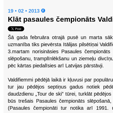
19 • 02 • 2013
Klāt pasaules čempionāts Vald
Šā gada februāra otrajā pusē un marta sāk
uzmanība tiks pievērsta Itālijas pilsētiņai Vald
3.martam norisināsies Pasaules čempionāts s
slēpošanu, tramplīnlēkšanu un ziemeļu divcīņ
pēc kārtas piedalīsies arī Latvijas pārstāvji.
Valdifiemmi pēdējā laikā ir kļuvusi par populār
tur jau pēdējos septiņus gadus notiek pēd
daudzdienu „Tour de ski” tūrei, turklāt pēdējos
būs trešais Pasaules čempionāts slēpošanā, k
(Pasaules čempionāti tur notika arī 1991. 