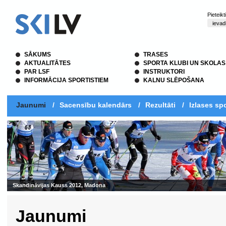
Pieteik
SĀKUMS
TRASES
AKTUALITĀTES
SPORTA KLUBI UN SKOLAS
PAR LSF
INSTRUKTORI
INFORMĀCIJA SPORTISTIEM
KALNU SLĒPOŠANA
Jaunumi
/
Sacensību kalendārs
/
Rezultāti
/
Izlases spo
Jaunumi