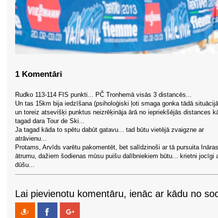
1 Komentāri
Rudko 113-114 FIS punkti... PČ Tronhemā visās 3 distancēs...
Un tas 15km bija iedzīšana (psiholoģiski ļoti smaga gonka tādā situācijā)
un toreiz atsevišķi punktus neizrēķināja ārā no iepriekšējās distances k
tagad dara Tour de Ski...
Ja tagad kāda to spētu dabūt gatavu... tad būtu vietējā zvaigzne ar
atrāvienu...
Protams, Arvīds varētu pakomentēt, bet salīdzinoši ar tā pursuita Ināra
ātrumu, dažiem šodienas mūsu puišu dalībniekiem būtu... krietni jocīgi 
dūšu...
Lai pievienotu komentāru, ienāc ar kādu no soci