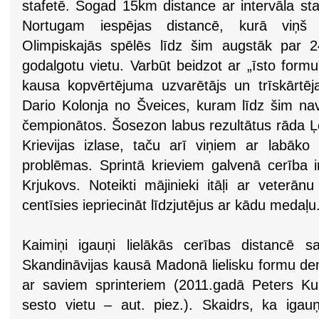
stafetē. Šogad 15km distance ar intervāla sta
Nortugam iespējas distancē, kurā viņš
Olimpiskajās spēlēs līdz šim augstāk par 24.
godalgotu vietu. Varbūt beidzot ar „īsto formu”
kausa kopvērtējuma uzvarētājs un trīskārtēja
Dario Kolonja no Šveices, kuram līdz šim n
čempionātos. Šosezon labus rezultātus rāda Ļ
Krievijas izlase, taču arī viņiem ar labāko 
problēmas. Sprintā krieviem galvenā cerība i
Krjukovs. Noteikti mājinieki itāļi ar veterān
centīsies iepriecināt līdzjutējus ar kādu medaļu
Kaimiņi igauņi lielākās cerības distancē 
Skandināvijas kausā Madonā lielisku formu dem
ar saviem sprinteriem (2011.gadā Peters Kum
sesto vietu – aut. piez.). Skaidrs, ka igauņ