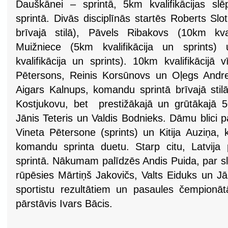
Dauškānei – sprintā, 5km kvalifikācijas sl
sprintā. Divās disciplīnās startēs Roberts Sl
brīvajā stilā), Pāvels Ribakovs (10km kval
Muižniece (5km kvalifikācija un sprints)
kvalifikācija un sprints). 10km kvalifikācijā v
Pētersons, Reinis Korsūnovs un Oļegs Andre
Aigars Kalnups, komandu sprintā brīvajā stil
Kostjukovu, bet prestižākajā un grūtākajā 5
Jānis Teteris un Valdis Bodnieks. Dāmu blici pa
Vineta Pētersone (sprints) un Kitija Auziņa,
komandu sprinta duetu. Starp citu, Latvija
sprintā. Nākumam palīdzēs Andis Puida, par s
rūpēsies Mārtiņš Jakovičs, Valts Eiduks un Jā
sportistu rezultātiem un pasaules čempionā
pārstāvis Ivars Bācis.