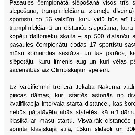
Pasaules čempionātā slēpošanā visos trīs s
slēpošana, tramplīnlēkšana, ziemeļu divcīņa)
sportistu no 56 valstīm, kuru vidū būs arī La
tramplīnlēkšanā un distanču slēpošanā, kurā ta
kopēju dalībnieku skaits – ap 500 distanču sl
pasaules čempionātu dodas 17 sportistu sastā
mūsu komandas sastāvs, un tas parāda, ka L
slēpotāju, kuru līmenis aug un kuri vēlas pā
sacensībās aiz Olimpiskajām spēlēm.
Uz Valdifiemmi trenera Jēkaba Nākuma vadīb
piecas dāmas, kuri startēs astoņās no div
kvalifikācijā intervāla starta distancei, kas šore
nebūs pārstāvēta abās stafetēs, kā arī dām
klasikā ar masu startu. Visvairāk distancēs 
sprintā klasiskajā stilā, 15km slidsolī un 30