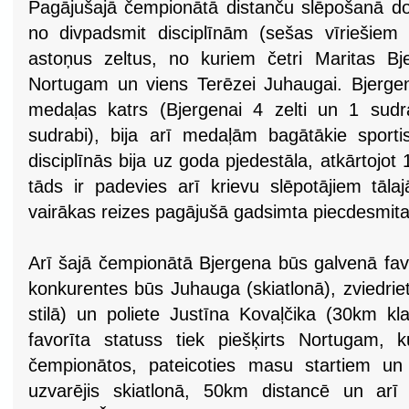
Pagājušajā čempionātā distanču slēpošanā dom
no divpadsmit disciplīnām (sešas vīriešiem 
astoņus zeltus, no kuriem četri Maritas Bj
Nortugam un viens Terēzei Juhaugai. Bjergen
medaļas katrs (Bjergenai 4 zelti un 1 sud
sudrabi), bija arī medaļām bagātākie sportis
disciplīnās bija uz goda pjedestāla, atkārtojo
tāds ir padevies arī krievu slēpotājiem tā
vairākas reizes pagājušā gadsimta piecdesmita
Arī šajā čempionātā Bjergena būs galvenā favo
konkurentes būs Juhauga (skiatlonā), zviedrie
stilā) un poliete Justīna Kovaļčika (30km kla
favorīta statuss tiek piešķirts Nortugam, 
čempionātos, pateicoties masu startiem un 
uzvarējis skiatlonā, 50km distancē un arī