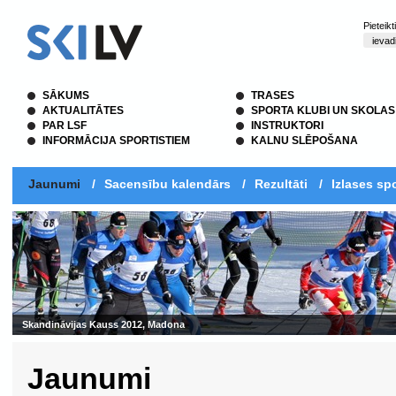
Pieteik
SĀKUMS
TRASES
AKTUALITĀTES
SPORTA KLUBI UN SKOLAS
PAR LSF
INSTRUKTORI
INFORMĀCIJA SPORTISTIEM
KALNU SLĒPOŠANA
Jaunumi
/
Sacensību kalendārs
/
Rezultāti
/
Izlases spo
Skandināvijas Kauss 2012, Madona
Jaunumi