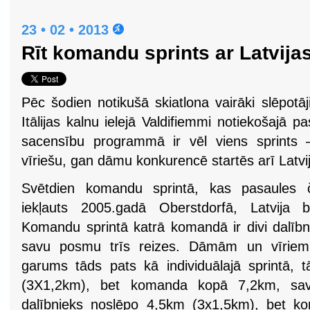
23 • 02 • 2013
Rīt komandu sprints ar Latvija
Pēc šodien notikušā skiatlona vairāki slēpotāji
Itālijas kalnu ielejā Valdifiemmi notiekošajā
sacensību programmā ir vēl viens sprints 
vīriešu, gan dāmu konkurencē startēs arī Latv
Svētdien komandu sprintā, kas pasaules 
iekļauts 2005.gadā Oberstdorfā, Latvija b
Komandu sprintā katrā komandā ir divi dalībni
savu posmu trīs reizes. Dāmām un vīriem
garums tāds pats kā individuālajā sprintā,
(3X1,2km), bet komanda kopā 7,2km, sav
dalībnieks noslēpo 4,5km (3x1,5km), bet