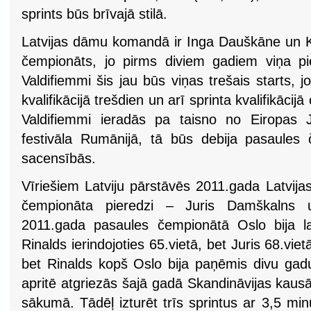
sprints būs brīvajā stilā.
Latvijas dāmu komandā ir Inga Dauškāne un Kiti
čempionāts, jo pirms diviem gadiem viņa pi
Valdifiemmi šis jau būs viņas trešais starts,
kvalifikācijā trešdien un arī sprinta kvalifikācijā 
Valdifiemmi ieradās pa taisno no Eiropas 
festivāla Rumānijā, tā būs debija pasaule
sacensībās.
Vīriešiem Latviju pārstāvēs 2011.gada Latvijas
čempionāta pieredzi – Juris Damškalns u
2011.gada pasaules čempionātā Oslo bija la
Rinalds ierindojoties 65.vietā, bet Juris 68.viet
bet Rinalds kopš Oslo bija paņēmis divu ga
apritē atgriezās šajā gadā Skandināvijas kausā
sākumā. Tādēļ izturēt trīs sprintus ar 3,5 m