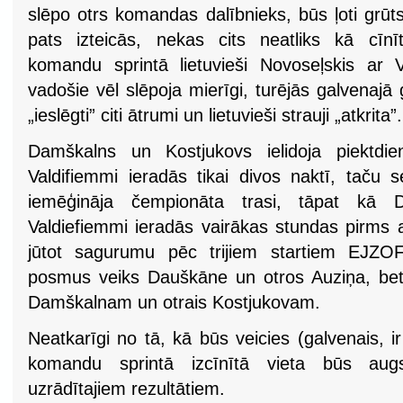
slēpo otrs komandas dalībnieks, būs ļoti grū
pats izteicās, nekas cits neatliks kā cīnī
komandu sprintā lietuvieši Novoseļskis ar 
vadošie vēl slēpoja mierīgi, turējās galvenajā
„ieslēgti” citi ātrumi un lietuvieši strauji „atkrita”
Damškalns un Kostjukovs ielidoja piektdi
Valdifiemmi ieradās tikai divos naktī, taču 
iemēģināja čempionāta trasi, tāpat kā
Valdiefiemmi ieradās vairākas stundas pirms 
jūtot sagurumu pēc trijiem startiem EJZ
posmus veiks Dauškāne un otros Auziņa, be
Damškalnam un otrais Kostjukovam.
Neatkarīgi no tā, kā būs veicies (galvenais, ir
komandu sprintā izcīnītā vieta būs au
uzrādītajiem rezultātiem.