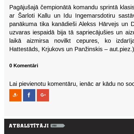
Pagājušajā čempionātā komandu sprintā klasisk
ar Šarloti Kallu un Idu Ingemarsdotiru sastā
panākuma tika kanādieši Alekss Hārvejs un 
uzvaras iespaidā bija tā sapriecājušies un a
laikā aizmirsa novilkt cepures, ko izdarī
Hattestāds, Krjukovs un Panžinskis – aut.piez.
0 Komentāri
Lai pievienotu komentāru, ienāc ar kādu no soci